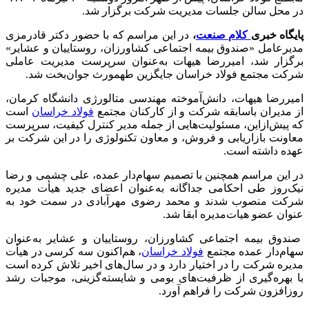
در محل سالن جلسات مدیریت شرکت برگزار شد.
پایگاه خبری
کلام صنعت
،
در این مراسم که با حضور دکتر قادرمزی
مدیرعامل «صندوق بیمه اجتماعی کشاورزان، روستاییان و عشایر»
برگزار شد، امیررضا هیهات به‌عنوان سرپرست مدیریت عاملی
شرکت مجتمع فولاد خراسان جایگزین طهمورث جوان‌بخت شد.
امیررضا هیهات، دانش‌آموخته مهندسی متالورژی دانشگاه کرمان،
از مدیران باسابقه شرکت و از کارکنان مجتمع
فولاد خراسان
است
که پیش‌ازاین، مسئولیت‌هایی از جمله مدیر کنترل کیفیت، سرپرست
معاونت بازاریابی و فروش، و معاون تکنولوژی را در این شرکت بر
عهده داشته است.
در این مراسم همچنین با تصمیم سهام‌دار عمده، علی چشمی و رضا
نیک‌روز طی احکامی جداگانه به‌عنوان اعضای جدید هیأت مدیره
شرکت منصوب شدند و محمد رضوی مهرآبادی در سمت خود به
عنوان عضو هیات‌مدیره ابقا شد.
صندوق بیمه اجتماعی کشاورزان، روستاییان و عشایر به‌عنوان
سهام‌دار عمده مجتمع
فولاد خراسان
، هم‌اکنون سه کرسی در هیأت
مدیره شرکت را در اختیار دارد و در سال‌های اخیر تلاش کرده است
با بهره‌گیری از ظرفیت‌های بومی و شایسته‌گزینی، موجبات رشد
روزافزون شرکت را فراهم آورد.