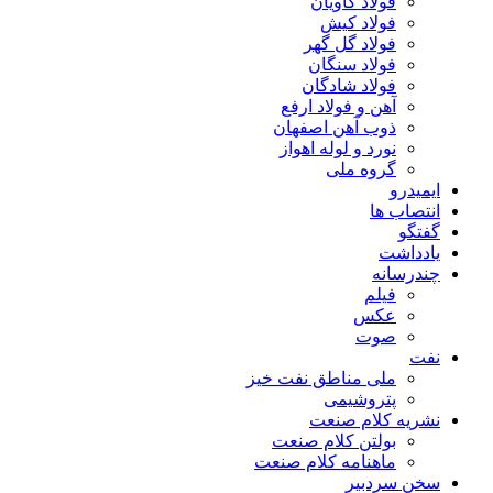
فولاد کاویان
فولاد کیش
فولاد گل گهر
فولاد سنگان
فولاد شادگان
آهن و فولاد ارفع
ذوب آهن اصفهان
نورد و لوله اهواز
گروه ملی
ایمیدرو
انتصاب ها
گفتگو
یادداشت
چندرسانه
فیلم
عکس
صوت
نفت
ملی مناطق نفت خیز
پتروشیمی
نشریه کلام صنعت
بولتن کلام صنعت
ماهنامه کلام صنعت
سخن سردبیر