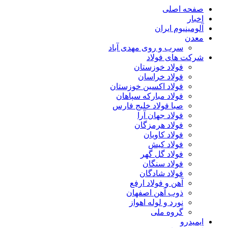
صفحه اصلی
اخبار
آلومینیوم ایران
معدن
سرب و روی مهدی آباد
شرکت های فولاد
فولاد خوزستان
فولاد خراسان
فولاد اکسین خوزستان
فولاد مبارکه سپاهان
صبا فولاد خلیج فارس
فولاد جهان آرا
فولاد هرمزگان
فولاد کاویان
فولاد کیش
فولاد گل گهر
فولاد سنگان
فولاد شادگان
آهن و فولاد ارفع
ذوب آهن اصفهان
نورد و لوله اهواز
گروه ملی
ایمیدرو