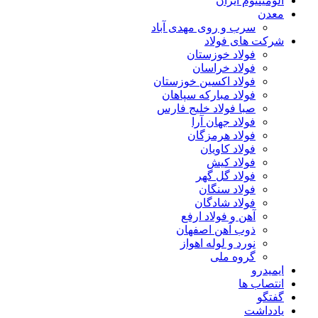
آلومینیوم ایران
معدن
سرب و روی مهدی آباد
شرکت های فولاد
فولاد خوزستان
فولاد خراسان
فولاد اکسین خوزستان
فولاد مبارکه سپاهان
صبا فولاد خلیج فارس
فولاد جهان آرا
فولاد هرمزگان
فولاد کاویان
فولاد کیش
فولاد گل گهر
فولاد سنگان
فولاد شادگان
آهن و فولاد ارفع
ذوب آهن اصفهان
نورد و لوله اهواز
گروه ملی
ایمیدرو
انتصاب ها
گفتگو
یادداشت