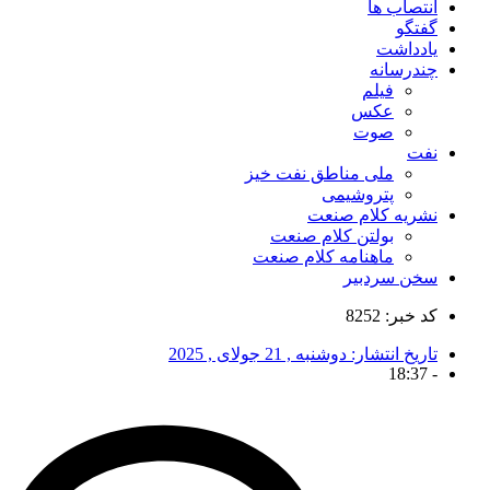
انتصاب ها
گفتگو
یادداشت
چندرسانه
فیلم
عکس
صوت
نفت
ملی مناطق نفت خیز
پتروشیمی
نشریه کلام صنعت
بولتن کلام صنعت
ماهنامه کلام صنعت
سخن سردبیر
کد خبر: 8252
تاریخ انتشار:
دوشنبه , 21 جولای , 2025
18:37
-