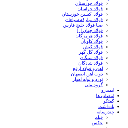
فولاد خوزستان
فولاد خراسان
فولاد اکسین خوزستان
فولاد مبارکه سپاهان
صبا فولاد خلیج فارس
فولاد جهان آرا
فولاد هرمزگان
فولاد کاویان
فولاد کیش
فولاد گل گهر
فولاد سنگان
فولاد شادگان
آهن و فولاد ارفع
ذوب آهن اصفهان
نورد و لوله اهواز
گروه ملی
ایمیدرو
انتصاب ها
گفتگو
یادداشت
چندرسانه
فیلم
عکس