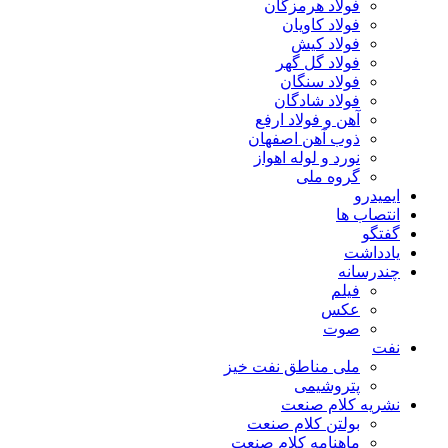
فولاد هرمزگان
فولاد کاویان
فولاد کیش
فولاد گل گهر
فولاد سنگان
فولاد شادگان
آهن و فولاد ارفع
ذوب آهن اصفهان
نورد و لوله اهواز
گروه ملی
ایمیدرو
انتصاب ها
گفتگو
یادداشت
چندرسانه
فیلم
عکس
صوت
نفت
ملی مناطق نفت خیز
پتروشیمی
نشریه کلام صنعت
بولتن کلام صنعت
ماهنامه کلام صنعت