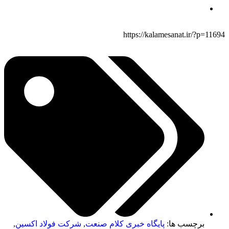
https://kalamesanat.ir/?p=11694
برچسب ها:
پایگاه خبری کلام صنعت
,
شرکت فولاد اکسین
,