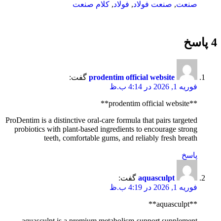
صنعت
,
صنعت فولاد
,
فولاد
,
کلام صنعت
4 پاسخ
prodentim official website
گفت:
فوریه 1, 2026 در 4:14 ب.ظ
**prodentim official website**
ProDentim is a distinctive oral-care formula that pairs targeted
probiotics with plant-based ingredients to encourage strong
teeth, comfortable gums, and reliably fresh breath
پاسخ
aquasculpt
گفت:
فوریه 1, 2026 در 4:19 ب.ظ
**aquasculpt**
aquasculpt is a premium metabolism-support supplement