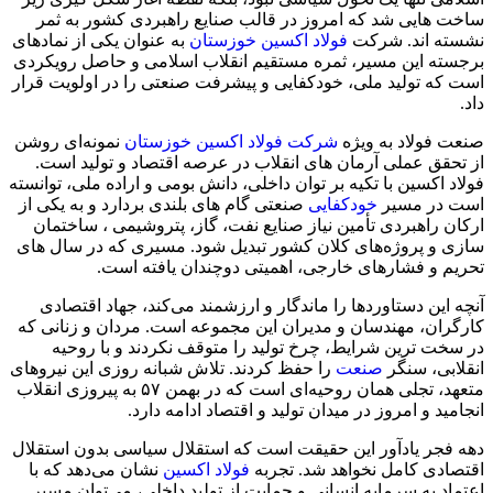
ساخت‌ هایی شد که امروز در قالب صنایع راهبردی کشور به ثمر
نشسته‌ اند. شرکت
فولاد اکسین خوزستان
به‌ عنوان یکی از نمادهای
برجسته این مسیر، ثمره مستقیم انقلاب اسلامی و حاصل رویکردی
است که تولید ملی، خودکفایی و پیشرفت صنعتی را در اولویت قرار
داد.
صنعت فولاد به‌ ویژه
شرکت فولاد اکسین خوزستان
نمونه‌ای روشن
از تحقق عملی آرمان‌ های انقلاب در عرصه اقتصاد و تولید است.
فولاد اکسین با تکیه بر توان داخلی، دانش بومی و اراده ملی، توانسته
است در مسیر
خودکفایی
صنعتی گام‌ های بلندی بردارد و به یکی از
ارکان راهبردی تأمین نیاز صنایع نفت، گاز، پتروشیمی ، ساختمان
سازی و پروژه‌های کلان کشور تبدیل شود. مسیری که در سال‌ های
تحریم و فشارهای خارجی، اهمیتی دوچندان یافته است.
آنچه این دستاوردها را ماندگار و ارزشمند می‌کند، جهاد اقتصادی
کارگران، مهندسان و مدیران این مجموعه است. مردان و زنانی که
در سخت‌ ترین شرایط، چرخ تولید را متوقف نکردند و با روحیه
انقلابی، سنگر
صنعت
را حفظ کردند. تلاش شبانه‌ روزی این نیروهای
متعهد، تجلی همان روحیه‌ای است که در بهمن ۵۷ به پیروزی انقلاب
انجامید و امروز در میدان تولید و اقتصاد ادامه دارد.
دهه فجر یادآور این حقیقت است که استقلال سیاسی بدون استقلال
اقتصادی کامل نخواهد شد. تجربه
فولاد اکسین
نشان می‌دهد که با
اعتماد به سرمایه انسانی و حمایت از تولید داخلی، می‌توان مسیر