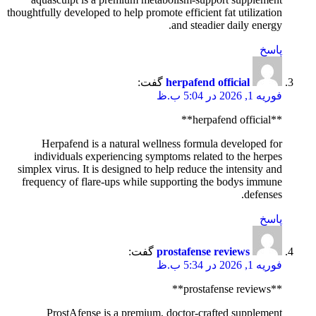
thoughtfully developed to help promote efficient fat utilization
and steadier daily energy.
پاسخ
herpafend official
گفت:
فوریه 1, 2026 در 5:04 ب.ظ
**herpafend official**
Herpafend is a natural wellness formula developed for
individuals experiencing symptoms related to the herpes
simplex virus. It is designed to help reduce the intensity and
frequency of flare-ups while supporting the bodys immune
defenses.
پاسخ
prostafense reviews
گفت:
فوریه 1, 2026 در 5:34 ب.ظ
**prostafense reviews**
ProstAfense is a premium, doctor-crafted supplement