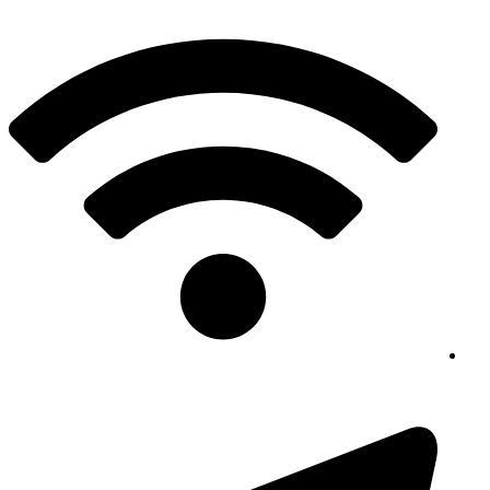
پرش
به
محتوا