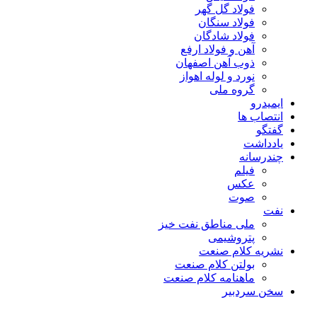
فولاد گل گهر
فولاد سنگان
فولاد شادگان
آهن و فولاد ارفع
ذوب آهن اصفهان
نورد و لوله اهواز
گروه ملی
ایمیدرو
انتصاب ها
گفتگو
یادداشت
چندرسانه
فیلم
عکس
صوت
نفت
ملی مناطق نفت خیز
پتروشیمی
نشریه کلام صنعت
بولتن کلام صنعت
ماهنامه کلام صنعت
سخن سردبیر