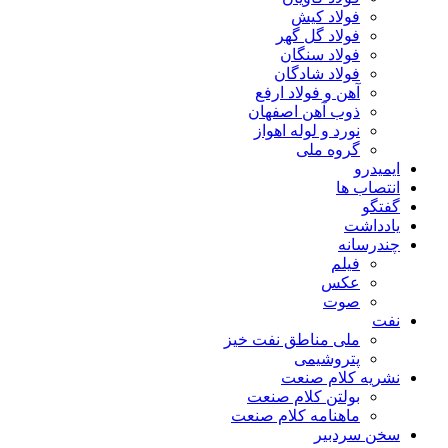
فولاد کیش
فولاد گل گهر
فولاد سنگان
فولاد شادگان
آهن و فولاد ارفع
ذوب آهن اصفهان
نورد و لوله اهواز
گروه ملی
ایمیدرو
انتصاب ها
گفتگو
یادداشت
چندرسانه
فیلم
عکس
صوت
نفت
ملی مناطق نفت خیز
پتروشیمی
نشریه کلام صنعت
بولتن کلام صنعت
ماهنامه کلام صنعت
سخن سردبیر