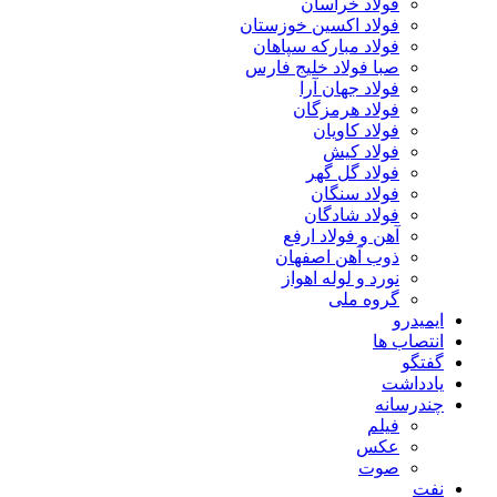
فولاد خراسان
فولاد اکسین خوزستان
فولاد مبارکه سپاهان
صبا فولاد خلیج فارس
فولاد جهان آرا
فولاد هرمزگان
فولاد کاویان
فولاد کیش
فولاد گل گهر
فولاد سنگان
فولاد شادگان
آهن و فولاد ارفع
ذوب آهن اصفهان
نورد و لوله اهواز
گروه ملی
ایمیدرو
انتصاب ها
گفتگو
یادداشت
چندرسانه
فیلم
عکس
صوت
نفت