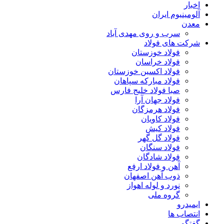
اخبار
آلومینیوم ایران
معدن
سرب و روی مهدی آباد
شرکت های فولاد
فولاد خوزستان
فولاد خراسان
فولاد اکسین خوزستان
فولاد مبارکه سپاهان
صبا فولاد خلیج فارس
فولاد جهان آرا
فولاد هرمزگان
فولاد کاویان
فولاد کیش
فولاد گل گهر
فولاد سنگان
فولاد شادگان
آهن و فولاد ارفع
ذوب آهن اصفهان
نورد و لوله اهواز
گروه ملی
ایمیدرو
انتصاب ها
گفتگو