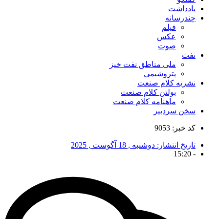
یادداشت
چندرسانه
فیلم
عکس
صوت
نفت
ملی مناطق نفت خیز
پتروشیمی
نشریه کلام صنعت
بولتن کلام صنعت
ماهنامه کلام صنعت
سخن سردبیر
کد خبر: 9053
تاریخ انتشار:
دوشنبه , 18 آگوست , 2025
15:20
-