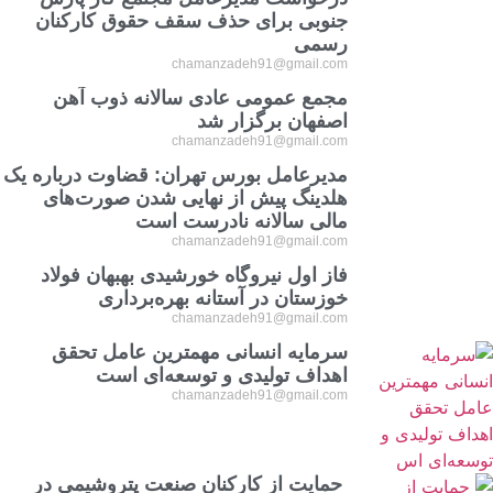
جنوبی برای حذف سقف حقوق کارکنان
رسمی
chamanzadeh91@gmail.com
مجمع عمومی عادی سالانه ذوب آهن
اصفهان برگزار شد
chamanzadeh91@gmail.com
مدیرعامل بورس تهران: قضاوت درباره یک
هلدینگ پیش از نهایی شدن صورت‌های
مالی سالانه نادرست است
chamanzadeh91@gmail.com
فاز اول نیروگاه خورشیدی بهبهان فولاد
خوزستان در آستانه بهره‌برداری
chamanzadeh91@gmail.com
سرمایه انسانی مهمترین عامل تحقق
اهداف تولیدی و توسعه‌ای است
chamanzadeh91@gmail.com
حمایت از کارکنان صنعت پتروشیمی در