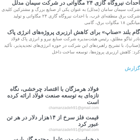
احداث نیروگاه گازی ۲۴ مگاواتی در شرکت سیمان مدلل
شرکت سیمان سامان (مدلل) به عنوان یکی از صنایع بزرگ و مشترکین کلیدی
شرکت برق منطقه‌ای غرب، با احداث نیروگاه گازی ۲۴ مگاواتی و تولید
میانگین ۱۸ مگاوات برق، گامی
گام بلند «صناپ» برای کاهش ارزبری پروژه‌های انرژی پاک
نادر ثناگو مطلق، رئیس هیئت‌مدیره شرکت صنایع نیرو و انرژی پاک فولاد
(صناپ)، با تشریح راهبردهای این شرکت در حوزه انرژی‌های تجدیدپذیر، تأکید
کرد: کاهش ارزبری پروژه‌ها، توسعه ساخت داخل
گزارش
فولاد هرمزگان با اقتصاد چرخشی، نگاه
تازه‌ای به توسعه صنعت فولاد ارائه کرده
است
chamanzadeh91@gmail.com
قیمت فلز سرخ از ۱۴هزار دلار در هر تن
عبور کرد
chamanzadeh91@gmail.com
درخواست مدیرعامل مجتمع گاز پارس