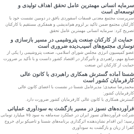
سرمایه انسانی مهمترین عامل تحقق اهداف تولیدی و
توسعه‌ای است
سرپرست مجتمع معدنی فسفات اسفوردی بافق در دومین نشست خود با
کارکنان مجتمع ضمن تاکید بر لزوم هم‌اندیشی و همفکری مستقیم با کارکنان
تصریح کرد: سرمایه انسانی مهمترین عامل تحقق
حمایت از کارکنان صنعت پتروشیمی در مسیر بازسازی و
نوسازی مجتمع‌های آسیب‌دیده ضروری است
عضو کمیسیون انرژی مجلس شورای اسلامی، صنعت پتروشیمی را یکی از
صنایع مهم، راهبردی و تأثیرگذار در اقتصاد کشور دانست و با تأکید بر ضرورت
حمایت از کارکنان این صنعت
شستا آماده گسترش همکاری راهبردی با کانون عالی
کارفرمایان کشور است
محمدرضا سعیدی؛ مدیرعامل شستا در نشست با اعضای کانون عالی
کارفرمایان کشور:
گسترش همکاری با کانون عالی کارفرمایان کشور ضرورت دارد.
فرآورده‌های نسوز در مسیر بازگشت به سودآوری عملیاتی
شرکت فرآورده‌های نسوز ایران در عملکرد سه‌ماهه به سود ۷۵ میلیارد تومانی
رسید؛ این اقدام نشان‌دهنده اثرگذاری برنامه‌های شستا و تاصیکو برای خروج
کفرا از زیان و بازگشت به سودآوری