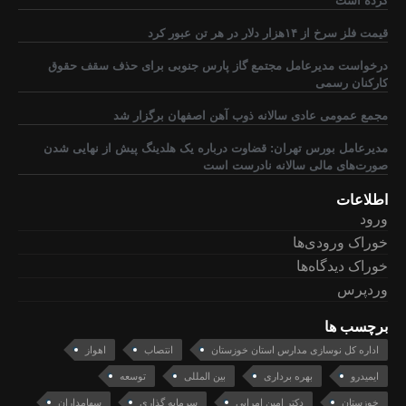
کرده است
قیمت فلز سرخ از ۱۴هزار دلار در هر تن عبور کرد
درخواست مدیرعامل مجتمع گاز پارس جنوبی برای حذف سقف حقوق
کارکنان رسمی
مجمع عمومی عادی سالانه ذوب آهن اصفهان برگزار شد
مدیرعامل بورس تهران: قضاوت درباره یک هلدینگ پیش از نهایی شدن
صورت‌های مالی سالانه نادرست است
اطلاعات
ورود
خوراک ورودی‌ها
خوراک دیدگاه‌ها
وردپرس
برچسب ها
اداره کل نوسازی مدارس استان خوزستان
انتصاب
اهواز
ایمیدرو
بهره برداری
بین المللی
توسعه
خوزستان
دکتر امین امرایی
سرمایه گذاری
سهامداران