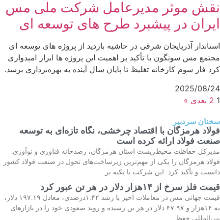
نقش موثر مدیرعامل شرکت ملی مس
ایران در پیشبرد طرح های توسعه ای
استاندار آذربایجان‌ شرقی در حاشیه بازدید از پروژه های توسعه ای
مجتمع مس سونگون با تأکید بر اهمیت این پروژه ها ابراز امیدواری
کرد فاز سوم کارخانه تغلیظ تا پایان سال آینده به بهره‌برداری برسد.
2025/08/24
1
2
بعدی »
سخنان سردبیر
فولاد هرمزگان با اقتصاد چرخشی، نگاه تازه‌ای به توسعه
صنعت فولاد ارائه کرده است
مدیرکل حفاظت محیط‌زیست استان هرمزگان، رصدخانه فناوری و نوآوری
فولاد هرمزگان را یکی از مهم‌ترین زیرساخت‌های تحول در صنعت فولاد کشور
دانست و تأکید کرد: این شرکت با تکیه بر
قیمت فلز سرخ از ۱۴هزار دلار در هر تن عبور کرد
قیمت جهانی مس در معاملات اخیر با رشد ۱.۴۲درصدی، معادل ۱۹۷.۱۹ دلار،
به ۱۴هزار و ۴۷.۹۷ دلار در هر تن رسیده و روند صعودی خود را در بازارهای
بین‌المللی حفظ