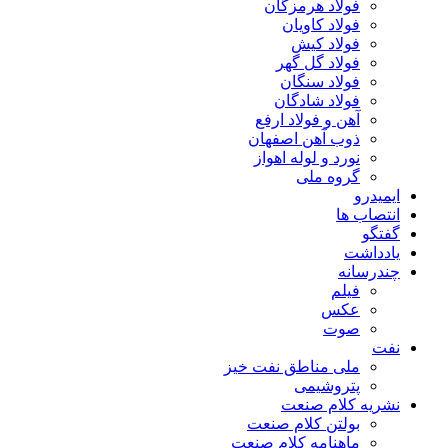
فولاد هرمزگان
فولاد کاویان
فولاد کیش
فولاد گل گهر
فولاد سنگان
فولاد شادگان
آهن و فولاد ارفع
ذوب آهن اصفهان
نورد و لوله اهواز
گروه ملی
ایمیدرو
انتصاب ها
گفتگو
یادداشت
چندرسانه
فیلم
عکس
صوت
نفت
ملی مناطق نفت خیز
پتروشیمی
نشریه کلام صنعت
بولتن کلام صنعت
ماهنامه کلام صنعت