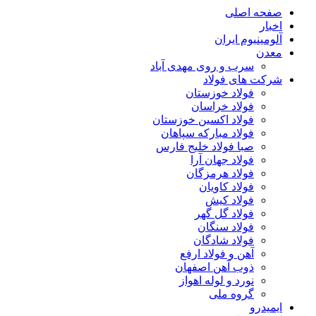
صفحه اصلی
اخبار
آلومینیوم ایران
معدن
سرب و روی مهدی آباد
شرکت های فولاد
فولاد خوزستان
فولاد خراسان
فولاد اکسین خوزستان
فولاد مبارکه سپاهان
صبا فولاد خلیج فارس
فولاد جهان آرا
فولاد هرمزگان
فولاد کاویان
فولاد کیش
فولاد گل گهر
فولاد سنگان
فولاد شادگان
آهن و فولاد ارفع
ذوب آهن اصفهان
نورد و لوله اهواز
گروه ملی
ایمیدرو