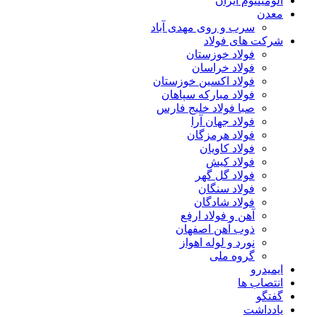
آلومینیوم ایران
معدن
سرب و روی مهدی آباد
شرکت های فولاد
فولاد خوزستان
فولاد خراسان
فولاد اکسین خوزستان
فولاد مبارکه سپاهان
صبا فولاد خلیج فارس
فولاد جهان آرا
فولاد هرمزگان
فولاد کاویان
فولاد کیش
فولاد گل گهر
فولاد سنگان
فولاد شادگان
آهن و فولاد ارفع
ذوب آهن اصفهان
نورد و لوله اهواز
گروه ملی
ایمیدرو
انتصاب ها
گفتگو
یادداشت