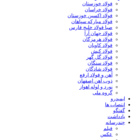
فولاد خوزستان
فولاد خراسان
فولاد اکسین خوزستان
فولاد مبارکه سپاهان
صبا فولاد خلیج فارس
فولاد جهان آرا
فولاد هرمزگان
فولاد کاویان
فولاد کیش
فولاد گل گهر
فولاد سنگان
فولاد شادگان
آهن و فولاد ارفع
ذوب آهن اصفهان
نورد و لوله اهواز
گروه ملی
ایمیدرو
انتصاب ها
گفتگو
یادداشت
چندرسانه
فیلم
عکس