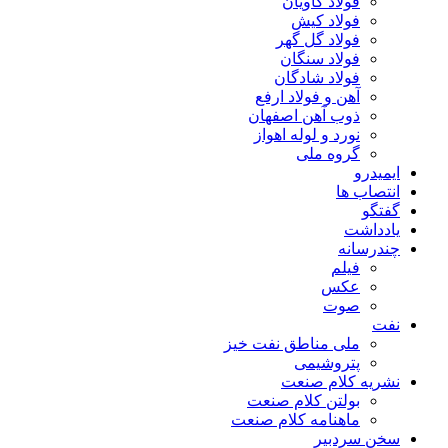
فولاد کاویان
فولاد کیش
فولاد گل گهر
فولاد سنگان
فولاد شادگان
آهن و فولاد ارفع
ذوب آهن اصفهان
نورد و لوله اهواز
گروه ملی
ایمیدرو
انتصاب ها
گفتگو
یادداشت
چندرسانه
فیلم
عکس
صوت
نفت
ملی مناطق نفت خیز
پتروشیمی
نشریه کلام صنعت
بولتن کلام صنعت
ماهنامه کلام صنعت
سخن سردبیر