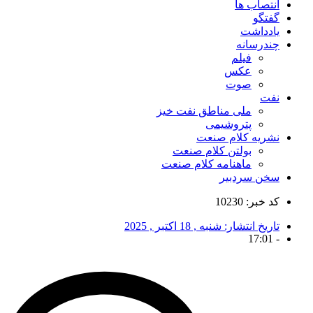
انتصاب ها
گفتگو
یادداشت
چندرسانه
فیلم
عکس
صوت
نفت
ملی مناطق نفت خیز
پتروشیمی
نشریه کلام صنعت
بولتن کلام صنعت
ماهنامه کلام صنعت
سخن سردبیر
کد خبر: 10230
تاریخ انتشار:
شنبه , 18 اکتبر , 2025
17:01
-