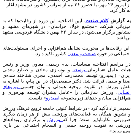
از امروز ۲۶ مهر، با حضور ۳۶ تیم از سراسر کشور، در مشهد آغاز
به کار کرد.
به گزارش
کلام صنعت
، آیین افتتاحیه این دوره از رقابت‌ها که به
میزبانی شرکت «مجتمع فولاد خراسان» در شهرهای مشهد و‌
نیشابور برگزار می‌شود، در سالن ۲۲ بهمن دانشگاه فردوسی مشهد
برپا شد.
این رقابت‌ها بر محوریت نشاط، هم‌افزایی و اجرای مسئولیت‌های
اجتماعی در حوزه
صنعت و معدن
کشور تأکید دارد.
در مراسم افتتاحیه مسابقات، پیام رسمی معاون وزیر و رئیس
هیأت عامل «سازمان
توسعه
و نوسازی معادن و صنایع معدنی
ایران» (ایمیدرو) توسط محمدرضا احمدی، مجری شناخته شده‌ی
صدا و سیما، قرائت شد. دکتر سمیعی‌نژاد در این پیام، با اشاره به
نقش ورزش در تقویت روحیه همدلی و توان جسمی
نیروهای
انسانی
، ورزش سازمانی را «عامل پیشران توسعه بهره‌وری و
هم‌افزایی میان واحدهای زیرمجموعه
ایمیدرو
» دانست.
سمیعی‌نژاد تأکید کرد «در شرایط کنونی جامعه ترویج فرهنگ ورزش
و تشویق همگان به فعالیت‌های ورزشی بیش از هر زمان دیگری
ضرورتی انکارناپذیر است؛ چرا که
ورزش‌
و برگزاری رویدادهای
ورزشی به تقویت روحیه جمعی و انسجام اجتماعی نیز یاری
می‌رساند.»