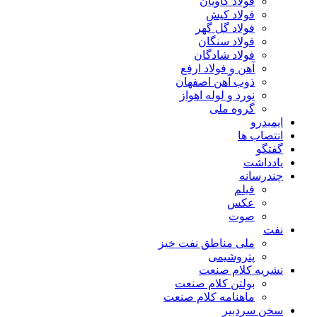
فولاد کاویان
فولاد کیش
فولاد گل گهر
فولاد سنگان
فولاد شادگان
آهن و فولاد ارفع
ذوب آهن اصفهان
نورد و لوله اهواز
گروه ملی
ایمیدرو
انتصاب ها
گفتگو
یادداشت
چندرسانه
فیلم
عکس
صوت
نفت
ملی مناطق نفت خیز
پتروشیمی
نشریه کلام صنعت
بولتن کلام صنعت
ماهنامه کلام صنعت
سخن سردبیر