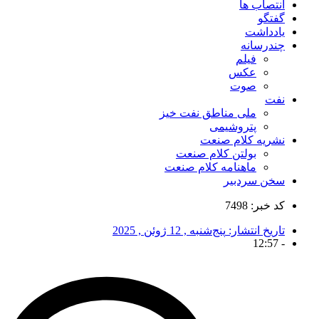
انتصاب ها
گفتگو
یادداشت
چندرسانه
فیلم
عکس
صوت
نفت
ملی مناطق نفت خیز
پتروشیمی
نشریه کلام صنعت
بولتن کلام صنعت
ماهنامه کلام صنعت
سخن سردبیر
کد خبر: 7498
تاریخ انتشار:
پنج‌شنبه , 12 ژوئن , 2025
12:57
-