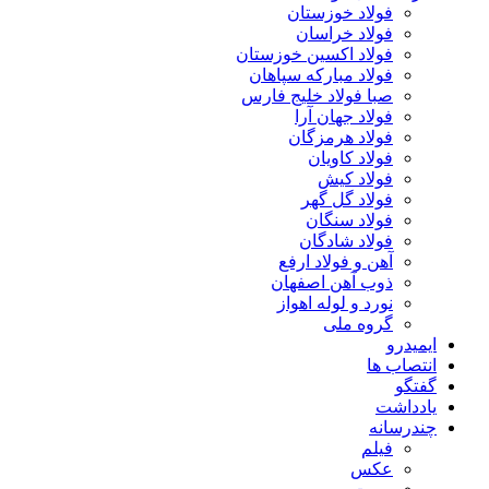
فولاد خوزستان
فولاد خراسان
فولاد اکسین خوزستان
فولاد مبارکه سپاهان
صبا فولاد خلیج فارس
فولاد جهان آرا
فولاد هرمزگان
فولاد کاویان
فولاد کیش
فولاد گل گهر
فولاد سنگان
فولاد شادگان
آهن و فولاد ارفع
ذوب آهن اصفهان
نورد و لوله اهواز
گروه ملی
ایمیدرو
انتصاب ها
گفتگو
یادداشت
چندرسانه
فیلم
عکس