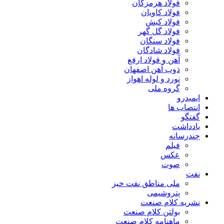
فولاد هرمزگان
فولاد کاویان
فولاد کیش
فولاد گل گهر
فولاد سنگان
فولاد شادگان
آهن و فولاد ارفع
ذوب آهن اصفهان
نورد و لوله اهواز
گروه ملی
ایمیدرو
انتصاب ها
گفتگو
یادداشت
چندرسانه
فیلم
عکس
صوت
نفت
ملی مناطق نفت خیز
پتروشیمی
نشریه کلام صنعت
بولتن کلام صنعت
ماهنامه کلام صنعت