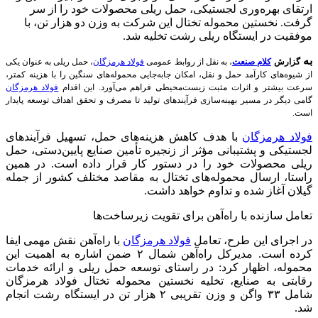
ارتقای بهره‌وری لجستیکی، حمل ریلی محصولات خود را از سر
گرفت. نخستین محموله تختال این شرکت به وزن دو هزار تن، با
موفقیت در ایستگاه ریلی رشت تخلیه شد.
به
گزارش
کلام صنعت
، به نقل از روابط عمومی
فولاد هرمزگان
، حمل ریلی به عنوان یکی
از شیوه‌های کارآمد حمل و نقل، امکان جابه‌جایی محموله‌های سنگین را با هزینه کمتر،
سرعت بیشتر و اثرات مثبت زیست‌محیطی فراهم می‌آورد. این اقدام
فولاد هرمزگان
گامی دیگر در مسیر بهینه‌سازی فرآیندهای تولید تا مصرف و تحقق اهداف توسعه پایدار
است.
فولاد هرمزگان
با هدف کاهش هزینه‌های حمل، تسهیل فرآیندهای
لجستیکی و پشتیبانی مؤثر از زنجیره تأمین صنایع پایین‌دستی، حمل
ریلی محصولات خود را در دستور کار قرار داده است. در همین
راستا، ارسال محموله‌های تختال به مقاصد مختلف کشور از جمله
گیلان آغاز شده و تداوم خواهد داشت.
تعامل سازنده با راه‌آهن برای تقویت زیرساخت‌ها
در اجرای این طرح، تعامل
فولاد هرمزگان
با راه‌آهن نقش مهمی ایفا
کرده است. مدیرکل راه‌آهن شمال ۲ ضمن اشاره به اهمیت این
محموله، اظهار کرد: در راستای توسعه حمل ریلی و ارائه خدمات
رقابتی به صنایع، تخلیه نخستین محموله تختال فولاد هرمزگان
شامل ۳۳ واگن و وزن تقریبی ۲ هزار تن در ایستگاه رشت انجام
شد.