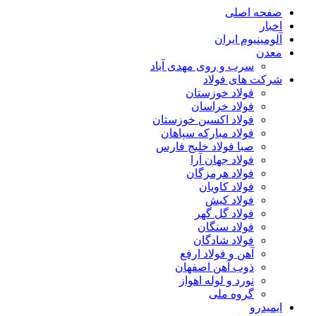
صفحه اصلی
اخبار
آلومینیوم ایران
معدن
سرب و روی مهدی آباد
شرکت های فولاد
فولاد خوزستان
فولاد خراسان
فولاد اکسین خوزستان
فولاد مبارکه سپاهان
صبا فولاد خلیج فارس
فولاد جهان آرا
فولاد هرمزگان
فولاد کاویان
فولاد کیش
فولاد گل گهر
فولاد سنگان
فولاد شادگان
آهن و فولاد ارفع
ذوب آهن اصفهان
نورد و لوله اهواز
گروه ملی
ایمیدرو