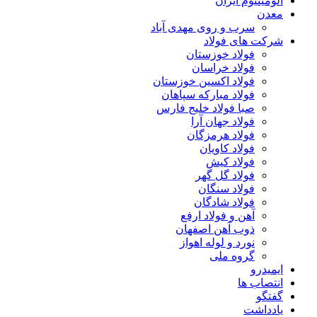
آلومینیوم ایران
معدن
سرب و روی مهدی آباد
شرکت های فولاد
فولاد خوزستان
فولاد خراسان
فولاد اکسین خوزستان
فولاد مبارکه سپاهان
صبا فولاد خلیج فارس
فولاد جهان آرا
فولاد هرمزگان
فولاد کاویان
فولاد کیش
فولاد گل گهر
فولاد سنگان
فولاد شادگان
آهن و فولاد ارفع
ذوب آهن اصفهان
نورد و لوله اهواز
گروه ملی
ایمیدرو
انتصاب ها
گفتگو
یادداشت