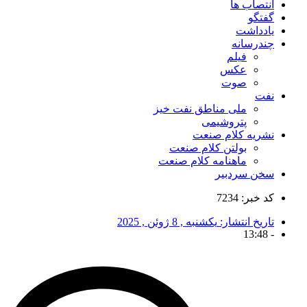
انتصاب ها
گفتگو
یادداشت
چندرسانه
فیلم
عکس
صوت
نفت
ملی مناطق نفت خیز
پتروشیمی
نشریه کلام صنعت
بولتن کلام صنعت
ماهنامه کلام صنعت
سخن سردبیر
کد خبر: 7234
تاریخ انتشار:
یکشنبه , 8 ژوئن , 2025
13:48
-