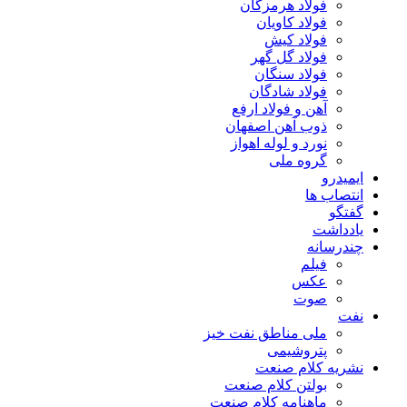
فولاد هرمزگان
فولاد کاویان
فولاد کیش
فولاد گل گهر
فولاد سنگان
فولاد شادگان
آهن و فولاد ارفع
ذوب آهن اصفهان
نورد و لوله اهواز
گروه ملی
ایمیدرو
انتصاب ها
گفتگو
یادداشت
چندرسانه
فیلم
عکس
صوت
نفت
ملی مناطق نفت خیز
پتروشیمی
نشریه کلام صنعت
بولتن کلام صنعت
ماهنامه کلام صنعت