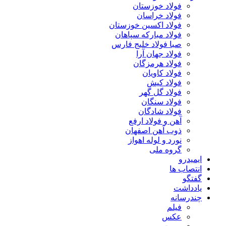
فولاد خوزستان
فولاد خراسان
فولاد اکسین خوزستان
فولاد مبارکه سپاهان
صبا فولاد خلیج فارس
فولاد جهان آرا
فولاد هرمزگان
فولاد کاویان
فولاد کیش
فولاد گل گهر
فولاد سنگان
فولاد شادگان
آهن و فولاد ارفع
ذوب آهن اصفهان
نورد و لوله اهواز
گروه ملی
ایمیدرو
انتصاب ها
گفتگو
یادداشت
چندرسانه
فیلم
عکس