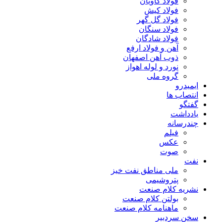
فولاد کاویان
فولاد کیش
فولاد گل گهر
فولاد سنگان
فولاد شادگان
آهن و فولاد ارفع
ذوب آهن اصفهان
نورد و لوله اهواز
گروه ملی
ایمیدرو
انتصاب ها
گفتگو
یادداشت
چندرسانه
فیلم
عکس
صوت
نفت
ملی مناطق نفت خیز
پتروشیمی
نشریه کلام صنعت
بولتن کلام صنعت
ماهنامه کلام صنعت
سخن سردبیر