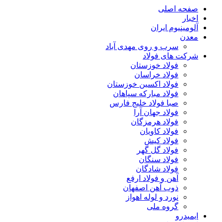
صفحه اصلی
اخبار
آلومینیوم ایران
معدن
سرب و روی مهدی آباد
شرکت های فولاد
فولاد خوزستان
فولاد خراسان
فولاد اکسین خوزستان
فولاد مبارکه سپاهان
صبا فولاد خلیج فارس
فولاد جهان آرا
فولاد هرمزگان
فولاد کاویان
فولاد کیش
فولاد گل گهر
فولاد سنگان
فولاد شادگان
آهن و فولاد ارفع
ذوب آهن اصفهان
نورد و لوله اهواز
گروه ملی
ایمیدرو