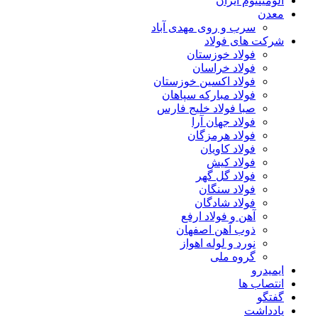
آلومینیوم ایران
معدن
سرب و روی مهدی آباد
شرکت های فولاد
فولاد خوزستان
فولاد خراسان
فولاد اکسین خوزستان
فولاد مبارکه سپاهان
صبا فولاد خلیج فارس
فولاد جهان آرا
فولاد هرمزگان
فولاد کاویان
فولاد کیش
فولاد گل گهر
فولاد سنگان
فولاد شادگان
آهن و فولاد ارفع
ذوب آهن اصفهان
نورد و لوله اهواز
گروه ملی
ایمیدرو
انتصاب ها
گفتگو
یادداشت