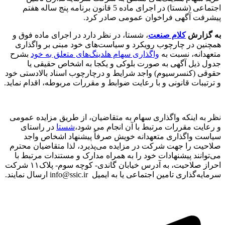
اجتماعی (شستا) در اجرای ماده 5 قانون برنامه پنج ساله هفتم
پیشرفت آگهی فراخوان عمومی صادر کرد.
به گزارش
کلام صنعت
، شستا، در نظر دارد در اجرای ماده فوق و
همچنین در چارچوب رویکرد و سیاست‌های خود مبنی بر واگذاری
متعهدانه، نسبت به
واگذاری سهام هلدینگ‌های متعلق به خود
بشرح
جدول ذیل آگهی به صورت بلوکی و یکجا به اشخاص حقیقی یا
حقوقی (کنسرسیوم) واجد شرایط و درچارچوب اسناد بالادستی خود
و ترتیبات قانونی و با رعایت ضوابط و مقررات مربوطه، اقدام نماید.
نظر به اینکه واگذاری سهام به متقاضیان، از طریق مزایده عمومی
و رعایت مقررات مرتبط با آن انجام می شود،
شستا
در راستای
سیاست واگذاری متعهدانه خویش صرفاً پیشنهاد اشخاص واجد
صلاحیت را جهت شرکت در مزایده می‌پذیرد، لذا متقاضیان محترم
می‌توانند پیشنهادات خود را به همراه مدارک و مستندات مرتبط با
احراز صلاحیت، به آدرس خیابان گاندی- کوچه سوم- پلاک۱۱ شرکت
سرمایه‌گذاری تامین اجتماعی یا به ایمیل info@ssic.ir ارسال نمایند.