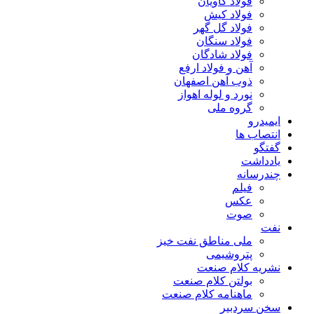
فولاد کاویان
فولاد کیش
فولاد گل گهر
فولاد سنگان
فولاد شادگان
آهن و فولاد ارفع
ذوب آهن اصفهان
نورد و لوله اهواز
گروه ملی
ایمیدرو
انتصاب ها
گفتگو
یادداشت
چندرسانه
فیلم
عکس
صوت
نفت
ملی مناطق نفت خیز
پتروشیمی
نشریه کلام صنعت
بولتن کلام صنعت
ماهنامه کلام صنعت
سخن سردبیر