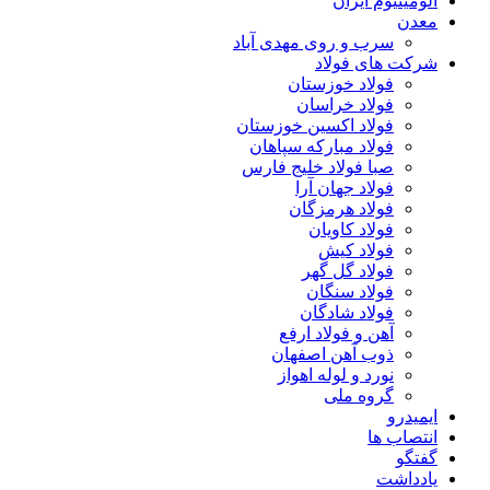
آلومینیوم ایران
معدن
سرب و روی مهدی آباد
شرکت های فولاد
فولاد خوزستان
فولاد خراسان
فولاد اکسین خوزستان
فولاد مبارکه سپاهان
صبا فولاد خلیج فارس
فولاد جهان آرا
فولاد هرمزگان
فولاد کاویان
فولاد کیش
فولاد گل گهر
فولاد سنگان
فولاد شادگان
آهن و فولاد ارفع
ذوب آهن اصفهان
نورد و لوله اهواز
گروه ملی
ایمیدرو
انتصاب ها
گفتگو
یادداشت