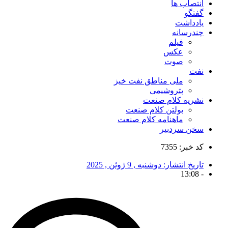
انتصاب ها
گفتگو
یادداشت
چندرسانه
فیلم
عکس
صوت
نفت
ملی مناطق نفت خیز
پتروشیمی
نشریه کلام صنعت
بولتن کلام صنعت
ماهنامه کلام صنعت
سخن سردبیر
کد خبر: 7355
تاریخ انتشار:
دوشنبه , 9 ژوئن , 2025
13:08
-