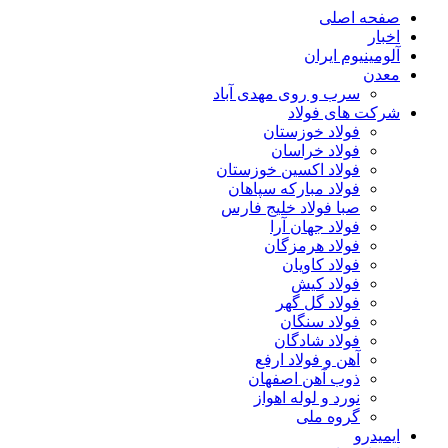
صفحه اصلی
اخبار
آلومینیوم ایران
معدن
سرب و روی مهدی آباد
شرکت های فولاد
فولاد خوزستان
فولاد خراسان
فولاد اکسین خوزستان
فولاد مبارکه سپاهان
صبا فولاد خلیج فارس
فولاد جهان آرا
فولاد هرمزگان
فولاد کاویان
فولاد کیش
فولاد گل گهر
فولاد سنگان
فولاد شادگان
آهن و فولاد ارفع
ذوب آهن اصفهان
نورد و لوله اهواز
گروه ملی
ایمیدرو