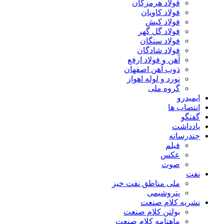
فولاد هرمزگان
فولاد کاویان
فولاد کیش
فولاد گل گهر
فولاد سنگان
فولاد شادگان
آهن و فولاد ارفع
ذوب آهن اصفهان
نورد و لوله اهواز
گروه ملی
ایمیدرو
انتصاب ها
گفتگو
یادداشت
چندرسانه
فیلم
عکس
صوت
نفت
ملی مناطق نفت خیز
پتروشیمی
نشریه کلام صنعت
بولتن کلام صنعت
ماهنامه کلام صنعت