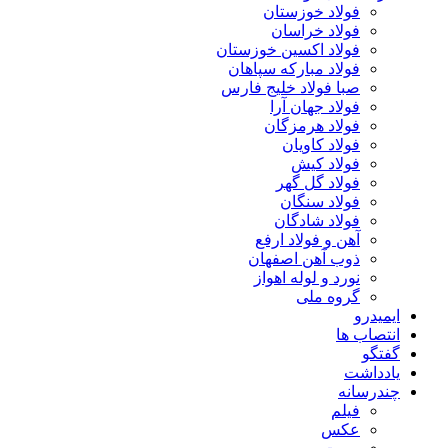
فولاد خوزستان
فولاد خراسان
فولاد اکسین خوزستان
فولاد مبارکه سپاهان
صبا فولاد خلیج فارس
فولاد جهان آرا
فولاد هرمزگان
فولاد کاویان
فولاد کیش
فولاد گل گهر
فولاد سنگان
فولاد شادگان
آهن و فولاد ارفع
ذوب آهن اصفهان
نورد و لوله اهواز
گروه ملی
ایمیدرو
انتصاب ها
گفتگو
یادداشت
چندرسانه
فیلم
عکس