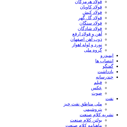
فولاد هرمزگان
فولاد کاویان
فولاد کیش
فولاد گل گهر
فولاد سنگان
فولاد شادگان
آهن و فولاد ارفع
ذوب آهن اصفهان
نورد و لوله اهواز
گروه ملی
ایمیدرو
انتصاب ها
گفتگو
یادداشت
چندرسانه
فیلم
عکس
صوت
نفت
ملی مناطق نفت خیز
پتروشیمی
نشریه کلام صنعت
بولتن کلام صنعت
ماهنامه کلام صنعت