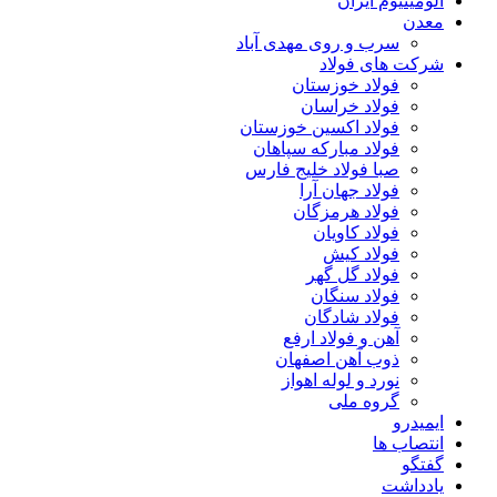
آلومینیوم ایران
معدن
سرب و روی مهدی آباد
شرکت های فولاد
فولاد خوزستان
فولاد خراسان
فولاد اکسین خوزستان
فولاد مبارکه سپاهان
صبا فولاد خلیج فارس
فولاد جهان آرا
فولاد هرمزگان
فولاد کاویان
فولاد کیش
فولاد گل گهر
فولاد سنگان
فولاد شادگان
آهن و فولاد ارفع
ذوب آهن اصفهان
نورد و لوله اهواز
گروه ملی
ایمیدرو
انتصاب ها
گفتگو
یادداشت