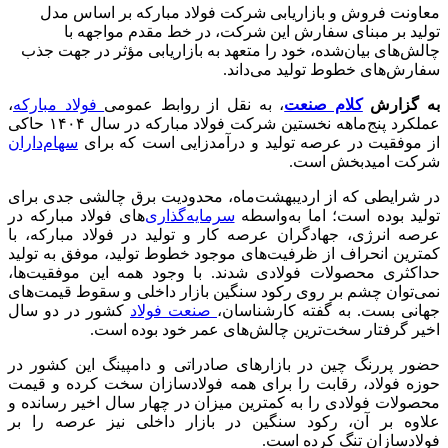
معاونت فروش و بازاریابی شرکت فولاد مبارکه بر اساس مدل
تولید بر مبنای سفارش این شرکت، در خط مقدم مواجهه با
چالش‌های بیان‌شده، خود را متعهد به بازاریابی مؤثر در جهت جذب
سفارش‌های خطوط تولید می‌داند.
به گزارش
کلام صنعت
، به نقل از روابط عمومی
فولاد مبارکه
،
عملکرد پنج‌ماهه نخستین شرکت فولاد مبارکه در سال
۱۴۰۴
حاکی
از موفقیت در عرصه تولید و درآمدزایی است که برای
سهام‌داران
شرکت امیدبخش است
.
در شرایطی که از اردیبهشت‌ماه، محدودیت برق چالشی جدی برای
تولید بوده است؛ اما به‌واسطه
سرمایه‌گذاری‌
های فولاد مبارکه در
عرصه انرژی، جهادگران عرصه کار و تولید در فولاد مبارکه، با
کمترین انحراف از ظرفیت‌های موجود خطوط تولید، موفق به تولید
حداکثری محصولات فولادی شدند. با وجود همه این موفقیت‌ها،
نمی‌توان چشم بر روی رکود سنگین بازار داخلی و سقوط قیمت‌های
جهانی بست. به گفته کارشناسان،
صنعت فولاد
کشور در دو سال
اخیر گرفتار سخت‌ترین چالش‌های عمر خود بوده است
.
حضور پررنگ چین در بازارهای صادراتی و دامپینگ این کشور در
حوزه فولاد، رقابت را برای همه فولادسازان سخت کرده و قیمت
محصولات فولادی را به کمترین میزان در چهار سال اخیر رسانده و
علاوه بر آن، رکود سنگین در بازار داخلی نیز عرصه را بر
فولادسازان تنگ کرده است
.