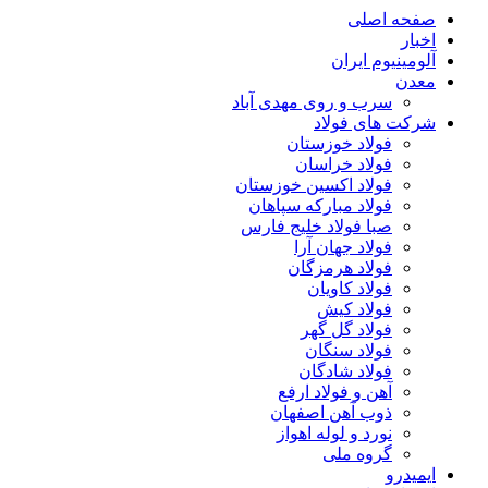
صفحه اصلی
اخبار
آلومینیوم ایران
معدن
سرب و روی مهدی آباد
شرکت های فولاد
فولاد خوزستان
فولاد خراسان
فولاد اکسین خوزستان
فولاد مبارکه سپاهان
صبا فولاد خلیج فارس
فولاد جهان آرا
فولاد هرمزگان
فولاد کاویان
فولاد کیش
فولاد گل گهر
فولاد سنگان
فولاد شادگان
آهن و فولاد ارفع
ذوب آهن اصفهان
نورد و لوله اهواز
گروه ملی
ایمیدرو