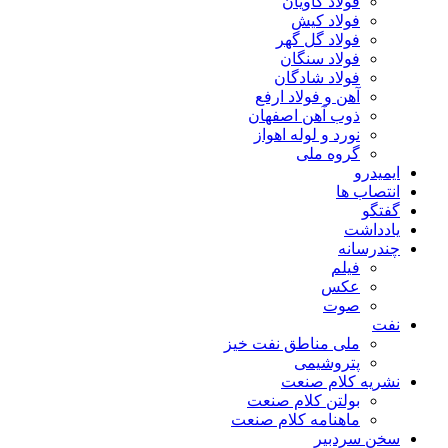
فولاد کاویان
فولاد کیش
فولاد گل گهر
فولاد سنگان
فولاد شادگان
آهن و فولاد ارفع
ذوب آهن اصفهان
نورد و لوله اهواز
گروه ملی
ایمیدرو
انتصاب ها
گفتگو
یادداشت
چندرسانه
فیلم
عکس
صوت
نفت
ملی مناطق نفت خیز
پتروشیمی
نشریه کلام صنعت
بولتن کلام صنعت
ماهنامه کلام صنعت
سخن سردبیر