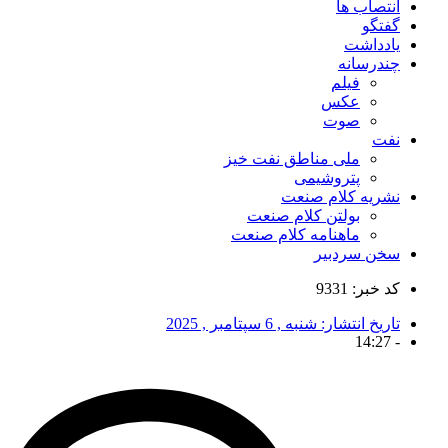
انتصاب ها
گفتگو
یادداشت
چندرسانه
فیلم
عکس
صوت
نفت
ملی مناطق نفت خیز
پتروشیمی
نشریه کلام صنعت
بولتن کلام صنعت
ماهنامه کلام صنعت
سخن سردبیر
کد خبر: 9331
تاریخ انتشار:
شنبه , 6 سپتامبر , 2025
14:27
-