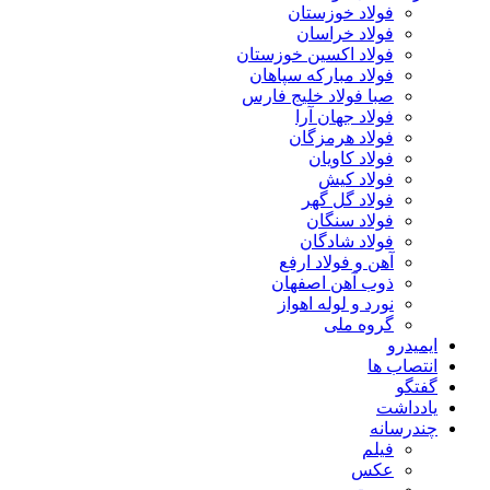
فولاد خوزستان
فولاد خراسان
فولاد اکسین خوزستان
فولاد مبارکه سپاهان
صبا فولاد خلیج فارس
فولاد جهان آرا
فولاد هرمزگان
فولاد کاویان
فولاد کیش
فولاد گل گهر
فولاد سنگان
فولاد شادگان
آهن و فولاد ارفع
ذوب آهن اصفهان
نورد و لوله اهواز
گروه ملی
ایمیدرو
انتصاب ها
گفتگو
یادداشت
چندرسانه
فیلم
عکس