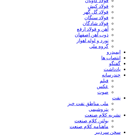
فولاد کاویان
فولاد کیش
فولاد گل گهر
فولاد سنگان
فولاد شادگان
آهن و فولاد ارفع
ذوب آهن اصفهان
نورد و لوله اهواز
گروه ملی
ایمیدرو
انتصاب ها
گفتگو
یادداشت
چندرسانه
فیلم
عکس
صوت
نفت
ملی مناطق نفت خیز
پتروشیمی
نشریه کلام صنعت
بولتن کلام صنعت
ماهنامه کلام صنعت
سخن سردبیر