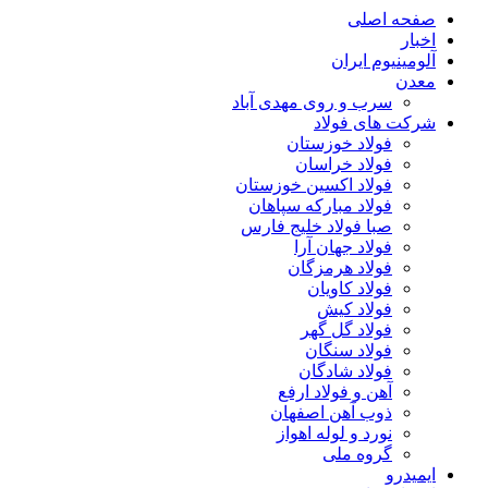
صفحه اصلی
اخبار
آلومینیوم ایران
معدن
سرب و روی مهدی آباد
شرکت های فولاد
فولاد خوزستان
فولاد خراسان
فولاد اکسین خوزستان
فولاد مبارکه سپاهان
صبا فولاد خلیج فارس
فولاد جهان آرا
فولاد هرمزگان
فولاد کاویان
فولاد کیش
فولاد گل گهر
فولاد سنگان
فولاد شادگان
آهن و فولاد ارفع
ذوب آهن اصفهان
نورد و لوله اهواز
گروه ملی
ایمیدرو