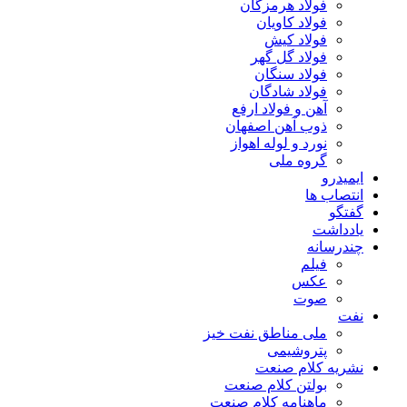
فولاد هرمزگان
فولاد کاویان
فولاد کیش
فولاد گل گهر
فولاد سنگان
فولاد شادگان
آهن و فولاد ارفع
ذوب آهن اصفهان
نورد و لوله اهواز
گروه ملی
ایمیدرو
انتصاب ها
گفتگو
یادداشت
چندرسانه
فیلم
عکس
صوت
نفت
ملی مناطق نفت خیز
پتروشیمی
نشریه کلام صنعت
بولتن کلام صنعت
ماهنامه کلام صنعت