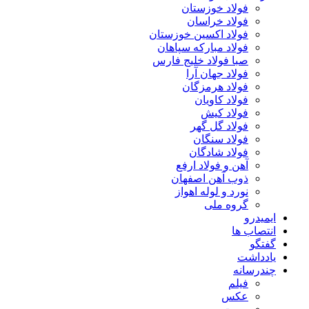
فولاد خوزستان
فولاد خراسان
فولاد اکسین خوزستان
فولاد مبارکه سپاهان
صبا فولاد خلیج فارس
فولاد جهان آرا
فولاد هرمزگان
فولاد کاویان
فولاد کیش
فولاد گل گهر
فولاد سنگان
فولاد شادگان
آهن و فولاد ارفع
ذوب آهن اصفهان
نورد و لوله اهواز
گروه ملی
ایمیدرو
انتصاب ها
گفتگو
یادداشت
چندرسانه
فیلم
عکس