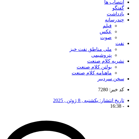
انتصاب ها
گفتگو
یادداشت
چندرسانه
فیلم
عکس
صوت
نفت
ملی مناطق نفت خیز
پتروشیمی
نشریه کلام صنعت
بولتن کلام صنعت
ماهنامه کلام صنعت
سخن سردبیر
کد خبر: 7280
تاریخ انتشار:
یکشنبه , 8 ژوئن , 2025
16:38
-