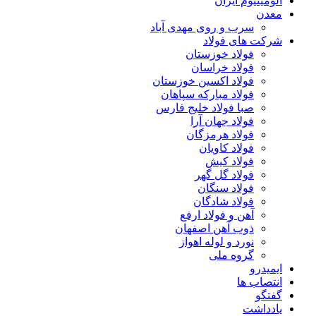
آلومینیوم ایران
معدن
سرب و روی مهدی آباد
شرکت های فولاد
فولاد خوزستان
فولاد خراسان
فولاد اکسین خوزستان
فولاد مبارکه سپاهان
صبا فولاد خلیج فارس
فولاد جهان آرا
فولاد هرمزگان
فولاد کاویان
فولاد کیش
فولاد گل گهر
فولاد سنگان
فولاد شادگان
آهن و فولاد ارفع
ذوب آهن اصفهان
نورد و لوله اهواز
گروه ملی
ایمیدرو
انتصاب ها
گفتگو
یادداشت