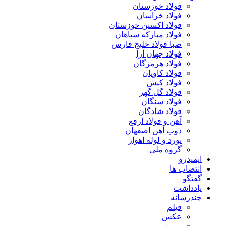
فولاد خوزستان
فولاد خراسان
فولاد اکسین خوزستان
فولاد مبارکه سپاهان
صبا فولاد خلیج فارس
فولاد جهان آرا
فولاد هرمزگان
فولاد کاویان
فولاد کیش
فولاد گل گهر
فولاد سنگان
فولاد شادگان
آهن و فولاد ارفع
ذوب آهن اصفهان
نورد و لوله اهواز
گروه ملی
ایمیدرو
انتصاب ها
گفتگو
یادداشت
چندرسانه
فیلم
عکس