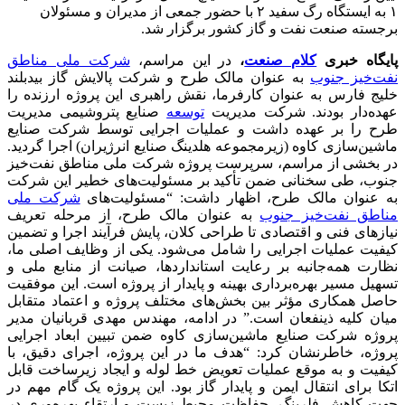
۱ به ایستگاه رگ سفید ۲ با حضور جمعی از مدیران و مسئولان
برجسته صنعت نفت و گاز کشور برگزار شد.
پایگاه خبری
کلام صنعت
،
در این مراسم،
شرکت ملی مناطق
نفت‌خیز جنوب
به عنوان مالک طرح و شرکت پالایش گاز بیدبلند
خلیج فارس به عنوان کارفرما، نقش راهبری این پروژه ارزنده را
عهده‌دار بودند. شرکت مدیریت
توسعه
صنایع پتروشیمی مدیریت
طرح را بر عهده داشت و عملیات اجرایی توسط شرکت صنایع
ماشین‌سازی کاوه (زیرمجموعه هلدینگ صنایع انرژیران) اجرا گردید.
در بخشی از مراسم، سرپرست پروژه شرکت ملی مناطق نفت‌خیز
جنوب، طی سخنانی ضمن تأکید بر مسئولیت‌های خطیر این شرکت
به عنوان مالک طرح، اظهار داشت: “مسئولیت‌های
شرکت ملی
مناطق نفت‌خیز جنوب
به عنوان مالک طرح، از مرحله تعریف
نیازهای فنی و اقتصادی تا طراحی کلان، پایش فرآیند اجرا و تضمین
کیفیت عملیات اجرایی را شامل می‌شود. یکی از وظایف اصلی ما،
نظارت همه‌جانبه بر رعایت استانداردها، صیانت از منابع ملی و
تسهیل مسیر بهره‌برداری بهینه و پایدار از پروژه است. این موفقیت
حاصل همکاری مؤثر بین بخش‌های مختلف پروژه و اعتماد متقابل
میان کلیه ذینفعان است.” در ادامه، مهندس مهدی قربانیان مدیر
پروژه شرکت صنایع ماشین‌سازی کاوه ضمن تبیین ابعاد اجرایی
پروژه، خاطرنشان کرد: “هدف ما در این پروژه، اجرای دقیق، با
کیفیت و به موقع عملیات تعویض خط لوله و ایجاد زیرساخت قابل
اتکا برای انتقال ایمن و پایدار گاز بود. این پروژه یک گام مهم در
جهت کاهش فلرینگ، حفاظت محیط زیست و ارتقاء بهره‌وری در