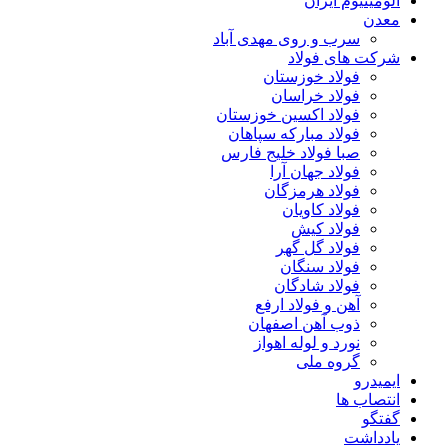
آلومینیوم ایران
معدن
سرب و روی مهدی آباد
شرکت های فولاد
فولاد خوزستان
فولاد خراسان
فولاد اکسین خوزستان
فولاد مبارکه سپاهان
صبا فولاد خلیج فارس
فولاد جهان آرا
فولاد هرمزگان
فولاد کاویان
فولاد کیش
فولاد گل گهر
فولاد سنگان
فولاد شادگان
آهن و فولاد ارفع
ذوب آهن اصفهان
نورد و لوله اهواز
گروه ملی
ایمیدرو
انتصاب ها
گفتگو
یادداشت