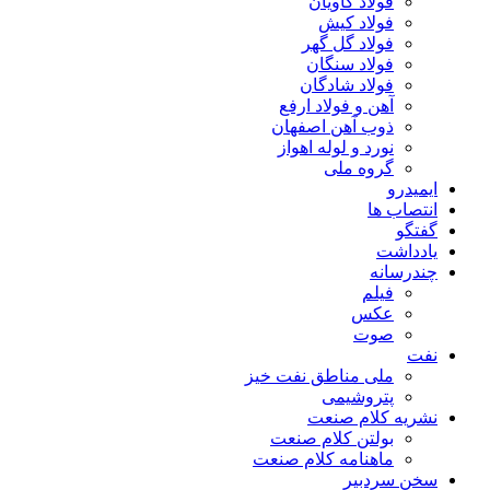
فولاد کاویان
فولاد کیش
فولاد گل گهر
فولاد سنگان
فولاد شادگان
آهن و فولاد ارفع
ذوب آهن اصفهان
نورد و لوله اهواز
گروه ملی
ایمیدرو
انتصاب ها
گفتگو
یادداشت
چندرسانه
فیلم
عکس
صوت
نفت
ملی مناطق نفت خیز
پتروشیمی
نشریه کلام صنعت
بولتن کلام صنعت
ماهنامه کلام صنعت
سخن سردبیر