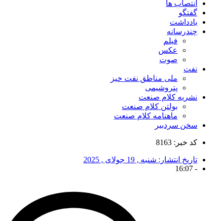
انتصاب ها
گفتگو
یادداشت
چندرسانه
فیلم
عکس
صوت
نفت
ملی مناطق نفت خیز
پتروشیمی
نشریه کلام صنعت
بولتن کلام صنعت
ماهنامه کلام صنعت
سخن سردبیر
کد خبر: 8163
تاریخ انتشار:
شنبه , 19 جولای , 2025
16:07
-