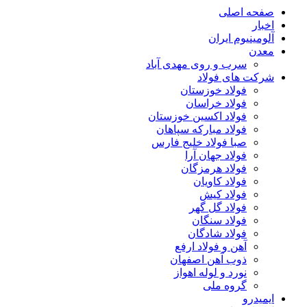
صفحه اصلی
اخبار
آلومینیوم ایران
معدن
سرب و روی مهدی آباد
شرکت های فولاد
فولاد خوزستان
فولاد خراسان
فولاد اکسین خوزستان
فولاد مبارکه سپاهان
صبا فولاد خلیج فارس
فولاد جهان آرا
فولاد هرمزگان
فولاد کاویان
فولاد کیش
فولاد گل گهر
فولاد سنگان
فولاد شادگان
آهن و فولاد ارفع
ذوب آهن اصفهان
نورد و لوله اهواز
گروه ملی
ایمیدرو