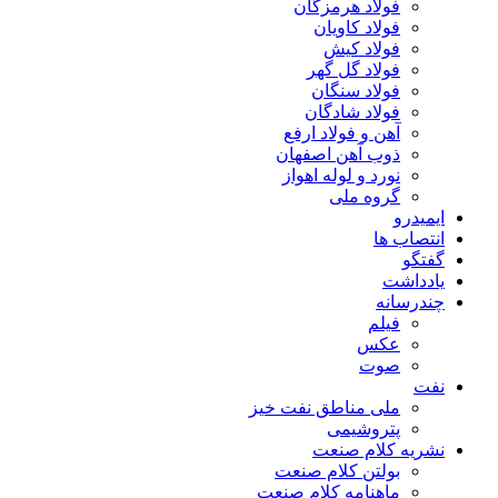
فولاد هرمزگان
فولاد کاویان
فولاد کیش
فولاد گل گهر
فولاد سنگان
فولاد شادگان
آهن و فولاد ارفع
ذوب آهن اصفهان
نورد و لوله اهواز
گروه ملی
ایمیدرو
انتصاب ها
گفتگو
یادداشت
چندرسانه
فیلم
عکس
صوت
نفت
ملی مناطق نفت خیز
پتروشیمی
نشریه کلام صنعت
بولتن کلام صنعت
ماهنامه کلام صنعت