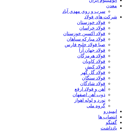
آلومینیوم ایران
معدن
سرب و روی مهدی آباد
شرکت های فولاد
فولاد خوزستان
فولاد خراسان
فولاد اکسین خوزستان
فولاد مبارکه سپاهان
صبا فولاد خلیج فارس
فولاد جهان آرا
فولاد هرمزگان
فولاد کاویان
فولاد کیش
فولاد گل گهر
فولاد سنگان
فولاد شادگان
آهن و فولاد ارفع
ذوب آهن اصفهان
نورد و لوله اهواز
گروه ملی
ایمیدرو
انتصاب ها
گفتگو
یادداشت