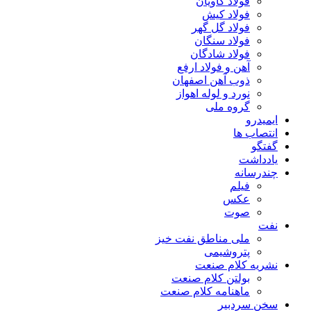
فولاد کاویان
فولاد کیش
فولاد گل گهر
فولاد سنگان
فولاد شادگان
آهن و فولاد ارفع
ذوب آهن اصفهان
نورد و لوله اهواز
گروه ملی
ایمیدرو
انتصاب ها
گفتگو
یادداشت
چندرسانه
فیلم
عکس
صوت
نفت
ملی مناطق نفت خیز
پتروشیمی
نشریه کلام صنعت
بولتن کلام صنعت
ماهنامه کلام صنعت
سخن سردبیر