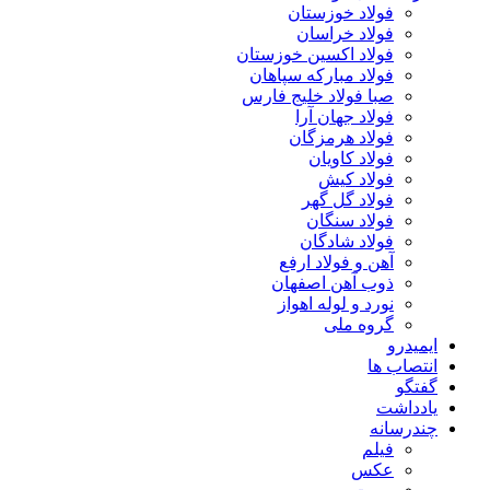
فولاد خوزستان
فولاد خراسان
فولاد اکسین خوزستان
فولاد مبارکه سپاهان
صبا فولاد خلیج فارس
فولاد جهان آرا
فولاد هرمزگان
فولاد کاویان
فولاد کیش
فولاد گل گهر
فولاد سنگان
فولاد شادگان
آهن و فولاد ارفع
ذوب آهن اصفهان
نورد و لوله اهواز
گروه ملی
ایمیدرو
انتصاب ها
گفتگو
یادداشت
چندرسانه
فیلم
عکس