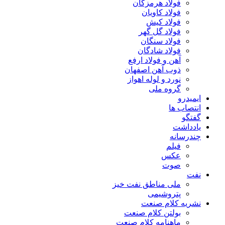
فولاد هرمزگان
فولاد کاویان
فولاد کیش
فولاد گل گهر
فولاد سنگان
فولاد شادگان
آهن و فولاد ارفع
ذوب آهن اصفهان
نورد و لوله اهواز
گروه ملی
ایمیدرو
انتصاب ها
گفتگو
یادداشت
چندرسانه
فیلم
عکس
صوت
نفت
ملی مناطق نفت خیز
پتروشیمی
نشریه کلام صنعت
بولتن کلام صنعت
ماهنامه کلام صنعت