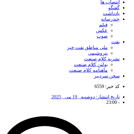
انتصاب ها
گفتگو
یادداشت
چندرسانه
فیلم
عکس
صوت
نفت
ملی مناطق نفت خیز
پتروشیمی
نشریه کلام صنعت
بولتن کلام صنعت
ماهنامه کلام صنعت
سخن سردبیر
کد خبر: 6559
تاریخ انتشار:
دوشنبه , 19 می , 2025
23:00
-