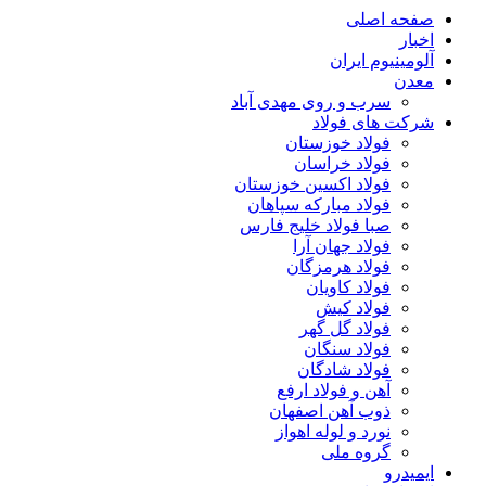
صفحه اصلی
اخبار
آلومینیوم ایران
معدن
سرب و روی مهدی آباد
شرکت های فولاد
فولاد خوزستان
فولاد خراسان
فولاد اکسین خوزستان
فولاد مبارکه سپاهان
صبا فولاد خلیج فارس
فولاد جهان آرا
فولاد هرمزگان
فولاد کاویان
فولاد کیش
فولاد گل گهر
فولاد سنگان
فولاد شادگان
آهن و فولاد ارفع
ذوب آهن اصفهان
نورد و لوله اهواز
گروه ملی
ایمیدرو