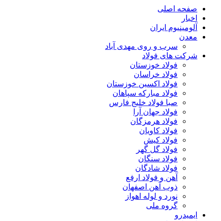
صفحه اصلی
اخبار
آلومینیوم ایران
معدن
سرب و روی مهدی آباد
شرکت های فولاد
فولاد خوزستان
فولاد خراسان
فولاد اکسین خوزستان
فولاد مبارکه سپاهان
صبا فولاد خلیج فارس
فولاد جهان آرا
فولاد هرمزگان
فولاد کاویان
فولاد کیش
فولاد گل گهر
فولاد سنگان
فولاد شادگان
آهن و فولاد ارفع
ذوب آهن اصفهان
نورد و لوله اهواز
گروه ملی
ایمیدرو