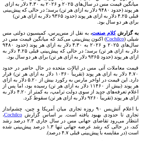
میانگین قیمت مس در سال‌های ۲۰۲۵ و ۲۰۲۶ به ۴.۳۰ دلار به ازای
هر پوند (حدود ۹۴۸۰ دلار به ازای هر تن) برسد؛ در حالی که پیش‌بینی
قبلی ۴.۲۵ دلار به ازای هر پوند (حدود ۹۳۶۵ دلار به ازای هر تن)
برای هر دو سال بود.
به گزارش
کلام صنعت
،
به نقل از مس‌پرس، کمیسیون دولتی مس
شیلی (
Cochilco
) اکنون پیش‌بینی می‌کند که میانگین قیمت مس در
سال‌های ۲۰۲۵ و ۲۰۲۶ به ۴.۳۰ دلار به ازای هر پوند (حدود ۹۴۸۰
دلار به ازای هر تن) برسد؛ در حالی که پیش‌بینی قبلی ۴.۲۵ دلار به
ازای هر پوند (حدود ۹۳۶۵ دلار به ازای هر تن) برای هر دو سال بود.
قیمت معاملات آتی مس در ایالات متحده در حال حاضر در حدود
۴.۷۰ دلار به ازای هر پوند (تقریباً ۱۰۳۶۰ دلار به ازای هر تن) قرار
دارد. این قیمت در اواخر مارس به رکورد بیش از ۵.۲۰ دلار به ازای
هر پوند (بیش از ۱۱۴۶۰ دلار به ازای هر تن) رسیده بود، اما پس از
اعلام تعرفه‌های جدید از سوی دولت ترامپ، به کمتر از ۴.۲۰ دلار به
ازای هر پوند (تقریباً ۹۲۶۰ دلار به ازای هر تن) سقوط کرد.
با اعلام آتش‌بس ۹۰ روزه تجاری میان آمریکا و چین، چشم‌انداز
تجاری تا حدودی بهبود یافته است. بر اساس گزارش
Cochilco
،
انتظار می‌رود تقاضای جهانی مس در سال جاری ۲.۳ درصد رشد
کند، در حالی که رشد عرضه جهانی تنها ۱.۳ درصد پیش‌بینی شده
است (در مقایسه با پیش‌بینی قبلی ۴.۷ درصد).