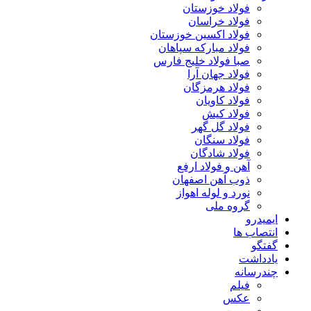
فولاد خوزستان
فولاد خراسان
فولاد اکسین خوزستان
فولاد مبارکه سپاهان
صبا فولاد خلیج فارس
فولاد جهان آرا
فولاد هرمزگان
فولاد کاویان
فولاد کیش
فولاد گل گهر
فولاد سنگان
فولاد شادگان
آهن و فولاد ارفع
ذوب آهن اصفهان
نورد و لوله اهواز
گروه ملی
ایمیدرو
انتصاب ها
گفتگو
یادداشت
چندرسانه
فیلم
عکس