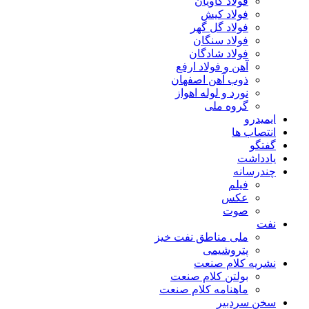
فولاد کاویان
فولاد کیش
فولاد گل گهر
فولاد سنگان
فولاد شادگان
آهن و فولاد ارفع
ذوب آهن اصفهان
نورد و لوله اهواز
گروه ملی
ایمیدرو
انتصاب ها
گفتگو
یادداشت
چندرسانه
فیلم
عکس
صوت
نفت
ملی مناطق نفت خیز
پتروشیمی
نشریه کلام صنعت
بولتن کلام صنعت
ماهنامه کلام صنعت
سخن سردبیر