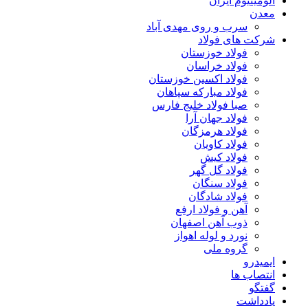
آلومینیوم ایران
معدن
سرب و روی مهدی آباد
شرکت های فولاد
فولاد خوزستان
فولاد خراسان
فولاد اکسین خوزستان
فولاد مبارکه سپاهان
صبا فولاد خلیج فارس
فولاد جهان آرا
فولاد هرمزگان
فولاد کاویان
فولاد کیش
فولاد گل گهر
فولاد سنگان
فولاد شادگان
آهن و فولاد ارفع
ذوب آهن اصفهان
نورد و لوله اهواز
گروه ملی
ایمیدرو
انتصاب ها
گفتگو
یادداشت