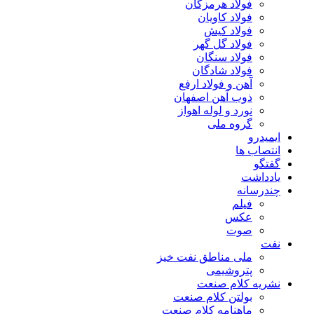
فولاد هرمزگان
فولاد کاویان
فولاد کیش
فولاد گل گهر
فولاد سنگان
فولاد شادگان
آهن و فولاد ارفع
ذوب آهن اصفهان
نورد و لوله اهواز
گروه ملی
ایمیدرو
انتصاب ها
گفتگو
یادداشت
چندرسانه
فیلم
عکس
صوت
نفت
ملی مناطق نفت خیز
پتروشیمی
نشریه کلام صنعت
بولتن کلام صنعت
ماهنامه کلام صنعت