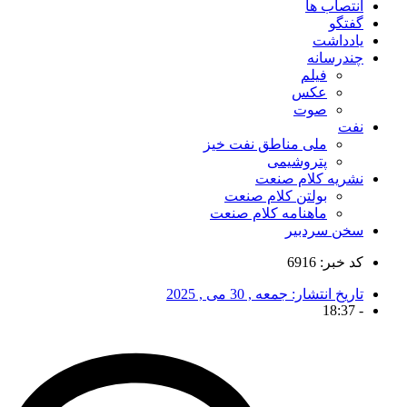
انتصاب ها
گفتگو
یادداشت
چندرسانه
فیلم
عکس
صوت
نفت
ملی مناطق نفت خیز
پتروشیمی
نشریه کلام صنعت
بولتن کلام صنعت
ماهنامه کلام صنعت
سخن سردبیر
کد خبر: 6916
تاریخ انتشار:
جمعه , 30 می , 2025
18:37
-