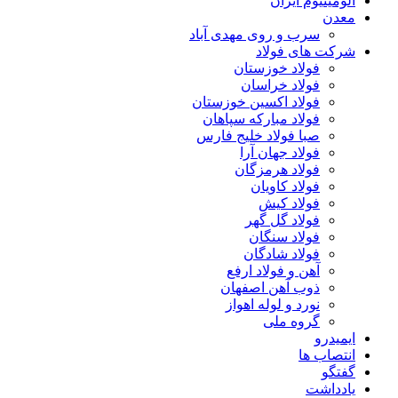
آلومینیوم ایران
معدن
سرب و روی مهدی آباد
شرکت های فولاد
فولاد خوزستان
فولاد خراسان
فولاد اکسین خوزستان
فولاد مبارکه سپاهان
صبا فولاد خلیج فارس
فولاد جهان آرا
فولاد هرمزگان
فولاد کاویان
فولاد کیش
فولاد گل گهر
فولاد سنگان
فولاد شادگان
آهن و فولاد ارفع
ذوب آهن اصفهان
نورد و لوله اهواز
گروه ملی
ایمیدرو
انتصاب ها
گفتگو
یادداشت