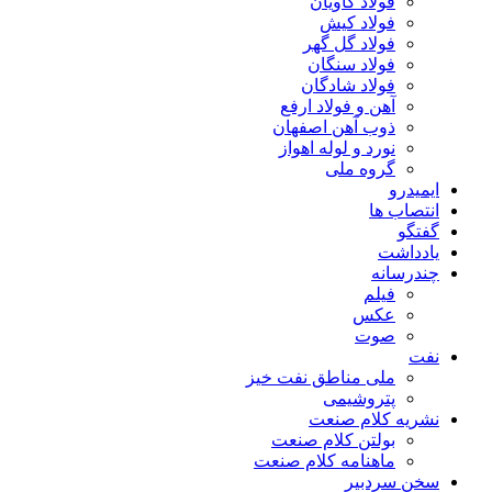
فولاد کاویان
فولاد کیش
فولاد گل گهر
فولاد سنگان
فولاد شادگان
آهن و فولاد ارفع
ذوب آهن اصفهان
نورد و لوله اهواز
گروه ملی
ایمیدرو
انتصاب ها
گفتگو
یادداشت
چندرسانه
فیلم
عکس
صوت
نفت
ملی مناطق نفت خیز
پتروشیمی
نشریه کلام صنعت
بولتن کلام صنعت
ماهنامه کلام صنعت
سخن سردبیر