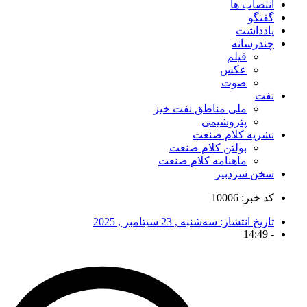
انتصاب ها
گفتگو
یادداشت
چندرسانه
فیلم
عکس
صوت
نفت
ملی مناطق نفت خیز
پتروشیمی
نشریه کلام صنعت
بولتن کلام صنعت
ماهنامه کلام صنعت
سخن سردبیر
کد خبر: 10006
تاریخ انتشار:
سه‌شنبه , 23 سپتامبر , 2025
14:49
-