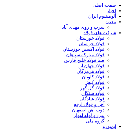
صفحه اصلی
اخبار
آلومینیوم ایران
معدن
سرب و روی مهدی آباد
شرکت های فولاد
فولاد خوزستان
فولاد خراسان
فولاد اکسین خوزستان
فولاد مبارکه سپاهان
صبا فولاد خلیج فارس
فولاد جهان آرا
فولاد هرمزگان
فولاد کاویان
فولاد کیش
فولاد گل گهر
فولاد سنگان
فولاد شادگان
آهن و فولاد ارفع
ذوب آهن اصفهان
نورد و لوله اهواز
گروه ملی
ایمیدرو