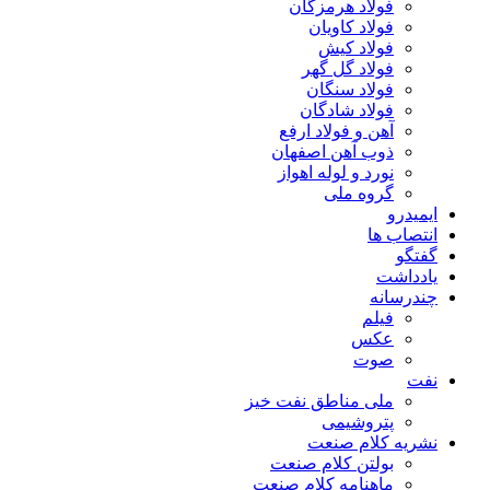
فولاد هرمزگان
فولاد کاویان
فولاد کیش
فولاد گل گهر
فولاد سنگان
فولاد شادگان
آهن و فولاد ارفع
ذوب آهن اصفهان
نورد و لوله اهواز
گروه ملی
ایمیدرو
انتصاب ها
گفتگو
یادداشت
چندرسانه
فیلم
عکس
صوت
نفت
ملی مناطق نفت خیز
پتروشیمی
نشریه کلام صنعت
بولتن کلام صنعت
ماهنامه کلام صنعت