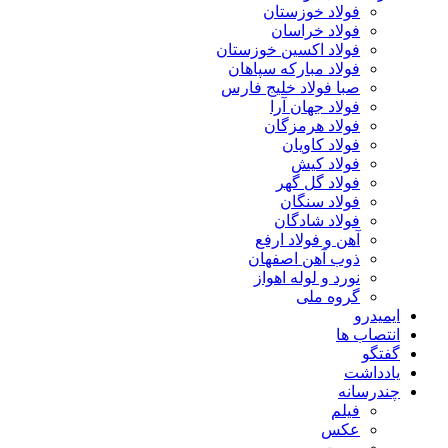
فولاد خوزستان
فولاد خراسان
فولاد اکسین خوزستان
فولاد مبارکه سپاهان
صبا فولاد خلیج فارس
فولاد جهان آرا
فولاد هرمزگان
فولاد کاویان
فولاد کیش
فولاد گل گهر
فولاد سنگان
فولاد شادگان
آهن و فولاد ارفع
ذوب آهن اصفهان
نورد و لوله اهواز
گروه ملی
ایمیدرو
انتصاب ها
گفتگو
یادداشت
چندرسانه
فیلم
عکس