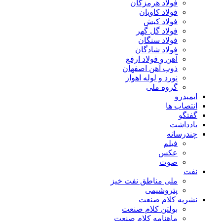
فولاد هرمزگان
فولاد کاویان
فولاد کیش
فولاد گل گهر
فولاد سنگان
فولاد شادگان
آهن و فولاد ارفع
ذوب آهن اصفهان
نورد و لوله اهواز
گروه ملی
ایمیدرو
انتصاب ها
گفتگو
یادداشت
چندرسانه
فیلم
عکس
صوت
نفت
ملی مناطق نفت خیز
پتروشیمی
نشریه کلام صنعت
بولتن کلام صنعت
ماهنامه کلام صنعت