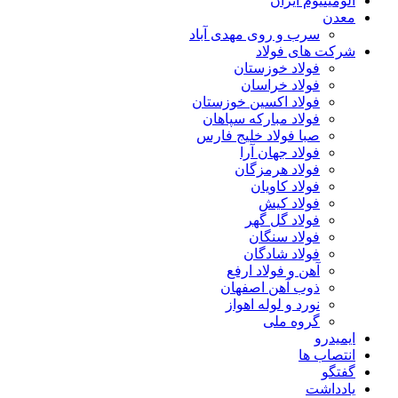
آلومینیوم ایران
معدن
سرب و روی مهدی آباد
شرکت های فولاد
فولاد خوزستان
فولاد خراسان
فولاد اکسین خوزستان
فولاد مبارکه سپاهان
صبا فولاد خلیج فارس
فولاد جهان آرا
فولاد هرمزگان
فولاد کاویان
فولاد کیش
فولاد گل گهر
فولاد سنگان
فولاد شادگان
آهن و فولاد ارفع
ذوب آهن اصفهان
نورد و لوله اهواز
گروه ملی
ایمیدرو
انتصاب ها
گفتگو
یادداشت