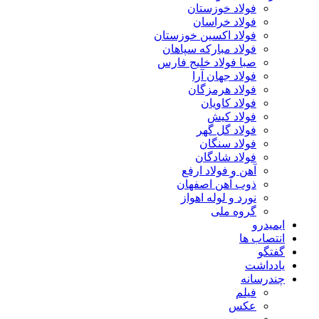
فولاد خوزستان
فولاد خراسان
فولاد اکسین خوزستان
فولاد مبارکه سپاهان
صبا فولاد خلیج فارس
فولاد جهان آرا
فولاد هرمزگان
فولاد کاویان
فولاد کیش
فولاد گل گهر
فولاد سنگان
فولاد شادگان
آهن و فولاد ارفع
ذوب آهن اصفهان
نورد و لوله اهواز
گروه ملی
ایمیدرو
انتصاب ها
گفتگو
یادداشت
چندرسانه
فیلم
عکس