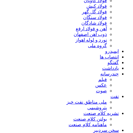
فولاد کاویان
فولاد کیش
فولاد گل گهر
فولاد سنگان
فولاد شادگان
آهن و فولاد ارفع
ذوب آهن اصفهان
نورد و لوله اهواز
گروه ملی
ایمیدرو
انتصاب ها
گفتگو
یادداشت
چندرسانه
فیلم
عکس
صوت
نفت
ملی مناطق نفت خیز
پتروشیمی
نشریه کلام صنعت
بولتن کلام صنعت
ماهنامه کلام صنعت
سخن سردبیر