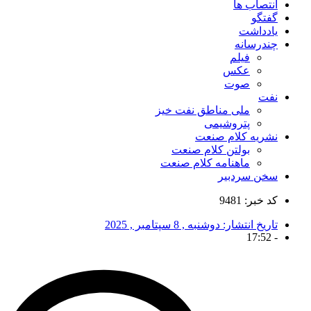
انتصاب ها
گفتگو
یادداشت
چندرسانه
فیلم
عکس
صوت
نفت
ملی مناطق نفت خیز
پتروشیمی
نشریه کلام صنعت
بولتن کلام صنعت
ماهنامه کلام صنعت
سخن سردبیر
کد خبر: 9481
تاریخ انتشار:
دوشنبه , 8 سپتامبر , 2025
17:52
-