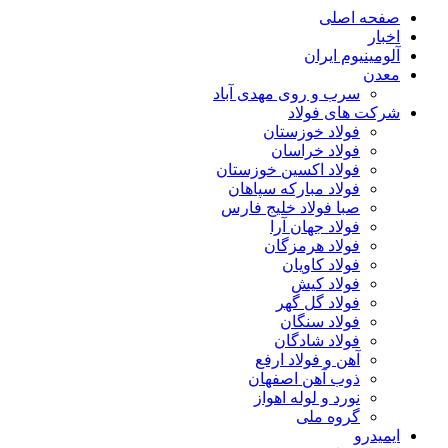
صفحه اصلی
اخبار
آلومینیوم ایران
معدن
سرب و روی مهدی آباد
شرکت های فولاد
فولاد خوزستان
فولاد خراسان
فولاد اکسین خوزستان
فولاد مبارکه سپاهان
صبا فولاد خلیج فارس
فولاد جهان آرا
فولاد هرمزگان
فولاد کاویان
فولاد کیش
فولاد گل گهر
فولاد سنگان
فولاد شادگان
آهن و فولاد ارفع
ذوب آهن اصفهان
نورد و لوله اهواز
گروه ملی
ایمیدرو