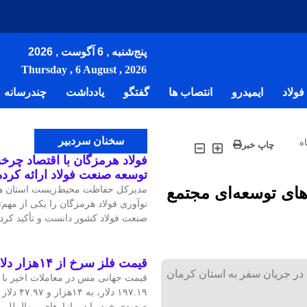
پنج‌شنبه , 6 آگوست , 2026
Thursday , 6 August , 2026
ولاد
ایمیدرو
انتصاب ها
گفتگو
یادداشت
چندرسانه
سخنان سردبیر
ه
چاپ خبر
فولاد هرمزگان با اقتصاد چرخش
توسعه صنعت فولاد ارائه کرد
ای توسعه‌ای مجتمع
مدیرکل حفاظت محیط‌زیست استان هر
نوآوری فولاد هرمزگان را یکی از مهم
صنعت فولاد کشور دانست و تأکید کرد:
قیمت فلز سرخ از ۱۴هزار دلار در هر تن عبور کرد
 جریان سفر به استان کرمان
۱۹۷.۱۹ دلار
صعودی خود را در بازارهای بین‌الملل