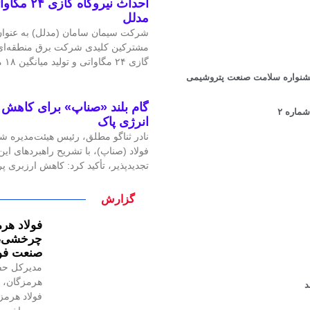
احداث نیرو
مدلل
شرکت سیمان سامان (مدلل) به عنوان 
مشترکین کلیدی شرکت برق منطقه‌ای غ
گازی ۲۴ مگاواتی و تولید میانگین ۱۸ مگاوات برق، گامی
 جشنواره سلامت صنعت پتروشیمی
گام بلند «صناپ» برای کاهش ا
ماره ٢
انرژی پاک
نادر ثناگو مطلق، رئیس هیئت‌مدیره ش
فولاد (صناپ)، با تشریح راهبردهای ا
تجدیدپذیر، تأکید کرد: کاهش ارزبری 
گزارش
فولاد هرم
چرخشی، ن
صنعت فول
مدیرکل حف
هرمزگان، ر
فولاد هرمز