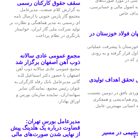
اسی در مورد صورت‌های
سقف حقوق کارکنان رسمی
 به اصول مالی و حسابرسی،
به گزارش کلام صنعت، مدیرعامل
اهداف خاص
مجتمع گاز پارس جنوبی با ارسال نامه
ای رسمی به مدیر هماهنگی و نظارت بر
تولید شرکت ملی گاز ایران، خواستار
ان فولاد خوزستان در
بازنگری در نظام پرداخت
 خوزستان با پیشرفت عملیاتی
اول قرار گرفته و به‌ زودی
مجمع عمومی عادی سالانه
 که در
ذوب آهن اصفهان برگزار شد
مجمع عمومی عادی سالانه ذوب آهن
اصفهان با حضور دکتر اسماعیل للـه
 تحقق اهداف تولیدی
گانی مدیرعامل بانک رفاه کارگران به
عنوان رئیس مجمع، نمایندگان سایر
ردی بافق در دومین نشست
سهامداران، نماینده سازمان بورس و
لزوم هم‌اندیشی و همفکری
اوراق بهادار،
ه انسانی مهمترین عامل
مدیرعامل بورس تهران:
قضاوت درباره یک هلدینگ پیش
وشیمی در مسیر
از نهایی شدن صورت‌های مالی