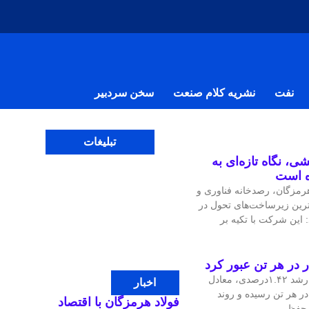
نفت
نشریه کلام صنعت
سخن سردبیر
تبلیغات
ی، نگاه تازه‌ای به
ه است
مزگان، رصدخانه فناوری و
‌ترین زیرساخت‌های تحول در
 این شرکت با تکیه بر
قیمت جهانی مس در معاملات اخیر با رشد ۱.۴۲درصدی، معادل
اخبار
، به ۱۴هزار و ۴۷.۹۷ دلار در هر تن رسیده و روند
فولاد هرمزگان با اقتصاد
ی حفظ