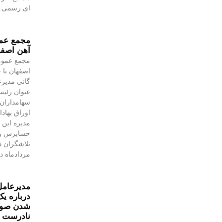
ای رسمی به
مجمع عمو
آهن اصفه
مجمع عموم
اصفهان با 
گانی مدیرع
عنوان رئیس
سهامداران،
اوراق بهاد
مدیره این 
حسابرس و 
مردادماه در
مدیرعامل
درباره یک
شدن صورت
نادرست 