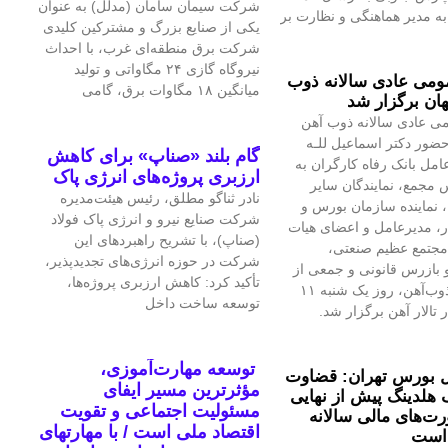
شرکت سیمان سامان (مدلل) به عنوان
 مدیر هماهنگی و نظارت بر
یکی از صنایع بزرگ و مشترکین کلیدی
شرکت برق منطقه‌ای غرب، با احداث
نیروگاه گازی ۲۴ مگاواتی و تولید
می عادی سالانه ذوب
میانگین ۱۸ مگاوات برق، گامی
ان برگزار شد
ی عادی سالانه ذوب آهن
حضور دکتر اسماعیل للـه
گام بلند «صناپ» برای کاهش
امل بانک رفاه کارگران به
ارزبری پروژه‌های انرژی پاک
 مجمع، نمایندگان سایر
نادر ثناگو مطلق، رئیس هیئت‌مدیره
 نماینده سازمان بورس و
شرکت صنایع نیرو و انرژی پاک فولاد
ار، مدیرعامل و اعضای هیات
(صناپ)، با تشریح راهبردهای این
مجتمع عظیم صنعتی،
شرکت در حوزه انرژی‌های تجدیدپذیر،
بازرس قانونی و جمعی از
تأکید کرد: کاهش ارزبری پروژه‌ها،
تلاشگران ذوب‌آهن، روز یک شنبه ۱۱
توسعه ساخت داخل
 تالار آهن برگزار شد.
توسعه مهارت‌آموزی،
 بورس تهران: قضاوت
مؤثرترین مسیر ایفای
 هلدینگ پیش از نهایی
مسئولیت اجتماعی و تقویت
‌های مالی سالانه
اقتصاد ملی است / با مهارتهای
است