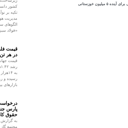
زیرساخت‌ه
یلیون خوزستانی
کشور دانست
تکیه بر نو
مدیریت هوش
الگوهای س
«فولاد سبز
در هر تن 
قیمت جهانی
رسیده و رو
بازارهای ب
درخواست 
پارس جن
حقوق کا
به گزارش 
مجتمع گاز 