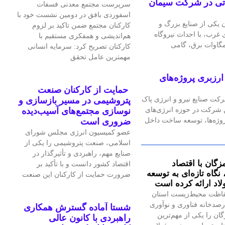
گاه گازی ۲۴ مگاواتی در شرکت سیمان
سرپرست مجتمع معدنی فسفات
اسفوردی بافق در دومین نشست خود با
یکی از صنایع بزرگ و
کارکنان مجتمع ضمن تاکید بر لزوم
رب، با احداث نیروگاه
هم‌اندیشی و همفکری مستقیم با
کارکنان تصریح کرد: سرمایه انسانی
مهمترین عامل تحقق
رزبری پروژه‌های
حمایت از کارکنان صنعت
رکت صنایع نیرو و انرژی پاک
پتروشیمی در مسیر بازسازی و
ین شرکت در حوزه انرژی‌های
نوسازی مجتمع‌های آسیب‌دیده
پروژه‌ها، توسعه ساخت داخل
ضروری است
عضو کمیسیون انرژی مجلس شورای
اسلامی، صنعت پتروشیمی را یکی از
صنایع مهم، راهبردی و تأثیرگذار در
زگان با اقتصاد
اقتصاد کشور دانست و با تأکید بر
گاه تازه‌ای به توسعه
ضرورت حمایت از کارکنان این صنعت
اد ارائه کرده است
اظت محیط‌زیست استان
صدخانه فناوری و نوآوری
شستا آماده گسترش همکاری
گان را یکی از مهم‌ترین
راهبردی با کانون عالی