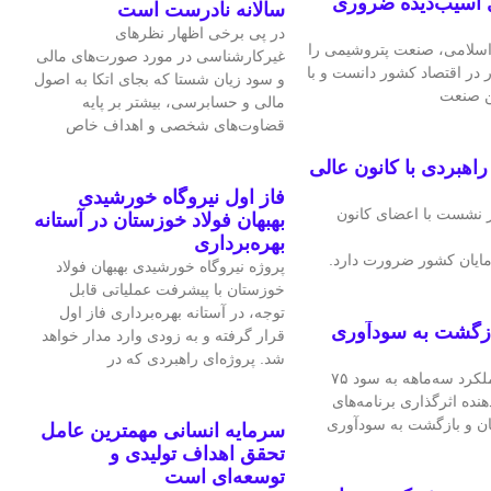
 آسیب‌دیده ضروری
سالانه نادرست است
در پی برخی اظهار نظرهای
سلامی، صنعت پتروشیمی را
غیرکارشناسی در مورد صورت‌های مالی
ر در اقتصاد کشور دانست و با
و سود زیان شستا که بجای اتکا به اصول
ین صنعت
مالی و حسابرسی، بیشتر بر پایه
قضاوت‌‌های شخصی و اهداف خاص
هبردی با کانون عالی
فاز اول نیروگاه خورشیدی
 نشست با اعضای کانون
بهبهان فولاد خوزستان در آستانه
بهره‌برداری
ایان کشور ضرورت دارد.
پروژه نیروگاه خورشیدی بهبهان فولاد
خوزستان با پیشرفت عملیاتی قابل‌
توجه، در آستانه بهره‌برداری فاز اول
ازگشت به سودآوری
قرار گرفته و به‌ زودی وارد مدار خواهد
شد. پروژه‌ای راهبردی که در
شرکت فرآورده‌های نسوز ایران در عملکرد سه‌ماهه به سود ۷۵
هنده اثرگذاری برنامه‌های
ان و بازگشت به سودآوری
سرمایه انسانی مهمترین عامل
تحقق اهداف تولیدی و
توسعه‌ای است