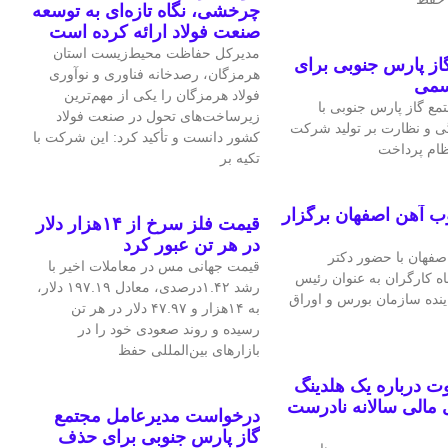
چرخشی، نگاه تازه‌ای به توسعه
صنعت فولاد ارائه کرده است
مدیرکل حفاظت محیط‌زیست استان
ز پارس جنوبی برای
هرمزگان، رصدخانه فناوری و نوآوری
سمی
فولاد هرمزگان را یکی از مهم‌ترین
ع گاز پارس جنوبی با
زیرساخت‌های تحول در صنعت فولاد
ی و نظارت بر تولید شرکت
کشور دانست و تأکید کرد: این شرکت با
نظام پرداخت
تکیه بر
ب آهن اصفهان برگزار
قیمت فلز سرخ از ۱۴هزار دلار
در هر تن عبور کرد
فهان با حضور دکتر
قیمت جهانی مس در معاملات اخیر با
اه کارگران به عنوان رئیس
رشد ۱.۴۲درصدی، معادل ۱۹۷.۱۹ دلار،
اینده سازمان بورس و اوراق
به ۱۴هزار و ۴۷.۹۷ دلار در هر تن
رسیده و روند صعودی خود را در
بازارهای بین‌المللی حفظ
 درباره یک هلدینگ
مالی سالانه نادرست
درخواست مدیرعامل مجتمع
گاز پارس جنوبی برای حذف