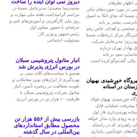
دیروز نمی توان اینده را ساخت
 اظهار نظرهای
محمدرضا سعیدی؛ مدیرعامل شستا در
سی در مورد صورت‌های مالی
مراسم گرامیداشت هفته ملی مهارت و
 شستا که بجای اتکا به اصول
روز ملی کارآفرینی و آموزش‌های فنی و
برسی، بیشتر بر پایه
حرفه‌ای با حضور معاون اول
ی شخصی و اهداف خاص رقم
رئیس‌جمهور و وزیر کار:
برنگار مرکز ارتباطات شستا
مسئولیت اجتماعی
گودرزی؛ مدیرعامل شرکت
بهادار تهران درباره
سایی سود بر پایه
انبار متانول پتروشیمی سبلان
مالی گفت‌وگو کرده است.
در بورس انرژی پذیرش شد
همسو با سیاست‌های کلان مبنی بر
بهره‌گیری از ابزارهای نوین معاملاتی و
یروگاه خورشیدی بهبهان
تقویت شفافیت در زنجیره تأمین، انبار
ستان در آستانه
ری
متانول شرکت پتروشیمی سبلان با
ظرفیت ۱۰ هزار تن در بورس انرژی
گاه خورشیدی بهبهان فولاد
 پیشرفت عملیاتی قابل‌
تانه بهره‌برداری فاز اول
و به‌ زودی وارد مدار خواهد
بازرسی بیش از ۵۵۶ هزار تن
ای راهبردی که در راستای
محصول مطابق استانداردهای
اه‌های خودتأمین، پایداری
بین‌المللی در سال گذشته