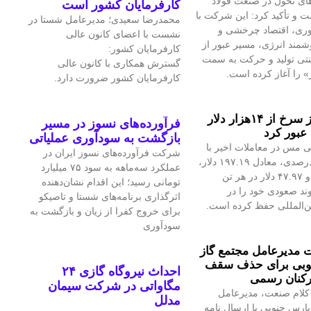
ای تحول در صنعت فولاد
کارفرمایان کشور است
 و تأکید کرد: این شرکت با
محمدرضا سعیدی؛ مدیرعامل شستا در
آوری، اقتصاد چرخشی و
نشست با اعضای کانون عالی
مند انرژی، مسیر عبور از
کارفرمایان کشور:
نتی تولید و حرکت به سمت
گسترش همکاری با کانون عالی
» را آغاز کرده است.
کارفرمایان کشور ضرورت دارد.
قیمت فلز سرخ از ۱۴هزار دلار
فرآورده‌های نسوز در مسیر
عبور کرد
بازگشت به سودآوری عملیاتی
 مس در معاملات اخیر با
شرکت فرآورده‌های نسوز ایران در
رشد ۱.۴۲درصدی، معادل ۱۹۷.۱۹ دلار،
عملکرد سه‌ماهه به سود ۷۵ میلیارد
به ۱۴هزار و ۴۷.۹۷ دلار در هر تن
تومانی رسید؛ این اقدام نشان‌دهنده
ند صعودی خود را در
اثرگذاری برنامه‌های شستا و تاصیکو
ین‌المللی حفظ کرده است.
برای خروج کفرا از زیان و بازگشت به
سودآوری
مدیرعامل مجتمع گاز
وبی برای حذف سقف
احداث نیروگاه گازی ۲۴
رکنان رسمی
مگاواتی در شرکت سیمان
کلام صنعت، مدیرعامل
مدلل
پارس جنوبی با ارسال نامه