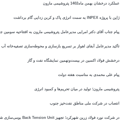
عملکرد درخشان بهمن ماه1402 پتروشیمی مارون
ژاپن با پروژه INPEX به سمت انرژی پاک و کربن زدایی گام برداشت
پیام جناب آقای دکتر امرایی مدیرعامل پتروشیمی مارون به افتتاحیه سومین
تأکید مدیرعامل آبفای اهواز بر تسریع بازسازی و محوطه‌سازی تصفیه‌خانه آب ش
درخشش فولاد اکسین در بیست‌ونهمین نمایشگاه نفت و گاز
پیام علی محمدی به مناسبت هفته دولت
پتروشیمی مارون؛ تولید در میان تحریم‌ها و کمبود انرژی
انتصاب در شرکت ملی مناطق نفت‌خیز جنوب
در شرکت نورد فولاد زرین شهرکرد؛ تجهیز Back Tension Unit بومی‌سازی‌ شد