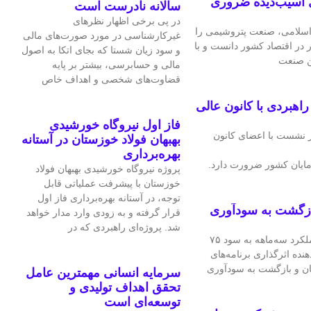
 آسیب‌دیده ضروری
سالانه نادرست است
در پی برخی اظهار نظرهای
سلامی، صنعت پتروشیمی را
غیرکارشناسی در مورد صورت‌های مالی
ر در اقتصاد کشور دانست و با
و سود زیان شستا که بجای اتکا به اصول
ین صنعت
مالی و حسابرسی، بیشتر بر پایه
قضاوت‌‌های شخصی و اهداف خاص
هبردی با کانون عالی
فاز اول نیروگاه خورشیدی
 نشست با اعضای کانون
بهبهان فولاد خوزستان در آستانه
بهره‌برداری
ایان کشور ضرورت دارد.
پروژه نیروگاه خورشیدی بهبهان فولاد
خوزستان با پیشرفت عملیاتی قابل‌
توجه، در آستانه بهره‌برداری فاز اول
ازگشت به سودآوری
قرار گرفته و به‌ زودی وارد مدار خواهد
شد. پروژه‌ای راهبردی که در
شرکت فرآورده‌های نسوز ایران در عملکرد سه‌ماهه به سود ۷۵
هنده اثرگذاری برنامه‌های
ان و بازگشت به سودآوری
سرمایه انسانی مهمترین عامل
تحقق اهداف تولیدی و
توسعه‌ای است