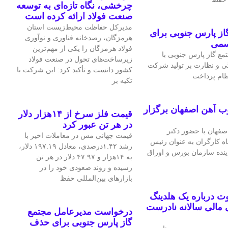
چرخشی، نگاه تازه‌ای به توسعه
صنعت فولاد ارائه کرده است
مدیرکل حفاظت محیط‌زیست استان
ز پارس جنوبی برای
هرمزگان، رصدخانه فناوری و نوآوری
سمی
فولاد هرمزگان را یکی از مهم‌ترین
ع گاز پارس جنوبی با
زیرساخت‌های تحول در صنعت فولاد
ی و نظارت بر تولید شرکت
کشور دانست و تأکید کرد: این شرکت با
نظام پرداخت
تکیه بر
ب آهن اصفهان برگزار
قیمت فلز سرخ از ۱۴هزار دلار
در هر تن عبور کرد
فهان با حضور دکتر
قیمت جهانی مس در معاملات اخیر با
اه کارگران به عنوان رئیس
رشد ۱.۴۲درصدی، معادل ۱۹۷.۱۹ دلار،
اینده سازمان بورس و اوراق
به ۱۴هزار و ۴۷.۹۷ دلار در هر تن
رسیده و روند صعودی خود را در
بازارهای بین‌المللی حفظ
 درباره یک هلدینگ
مالی سالانه نادرست
درخواست مدیرعامل مجتمع
گاز پارس جنوبی برای حذف