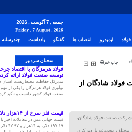
جمعه , 7 آگوست , 2026
Friday , 7 August , 2026
ولاد
ایمیدرو
انتصاب ها
گفتگو
یادداشت
چندرسانه
سخنان سردبیر
ه
چاپ خبر
فولاد هرمزگان با اقتصاد چرخش
توسعه صنعت فولاد ارائه کرد
 فولاد شادگان از
مدیرکل حفاظت محیط‌زیست استان هر
نوآوری فولاد هرمزگان را یکی از مهم
صنعت فولاد کشور دانست و تأکید کرد:
قیمت فلز سرخ از ۱۴هزار دلار در هر تن عبور کرد
 شرکت صنعت فولاد شادگان،
۱۹۷.۱۹ دلار
صعودی خود را در بازارهای بین‌الملل