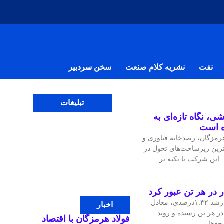
نفت
نشریه کلام صنعت
سخن سردبیر
تبلیغات
ی، نگاه تازه‌ای به
ه است
مزگان، رصدخانه فناوری و
‌ترین زیرساخت‌های تحول در
 این شرکت با تکیه بر
قیمت جهانی مس در معاملات اخیر با رشد ۱.۴۲درصدی، معادل
اخبار
، به ۱۴هزار و ۴۷.۹۷ دلار در هر تن رسیده و روند
فولاد هرمزگان با اقتصاد
ی حفظ