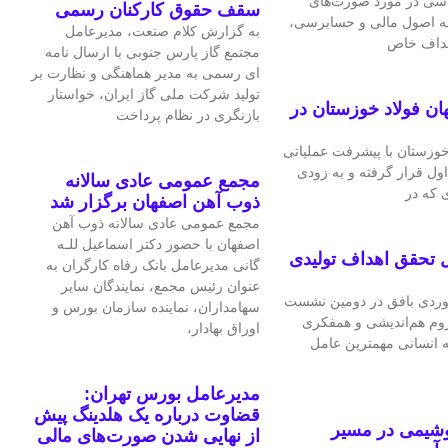
اسی در مورد صورت‌های
سقف حقوق کارکنان رسمی
 به اصول مالی و حسابرسی،
به گزارش کلام صنعت، مدیرعامل
اهداف خاص
مجتمع گاز پارس جنوبی با ارسال نامه
ای رسمی به مدیر هماهنگی و نظارت بر
تولید شرکت ملی گاز ایران، خواستار
ان فولاد خوزستان در
بازنگری در نظام پرداخت
 خوزستان با پیشرفت عملیاتی
اول قرار گرفته و به‌ زودی
مجمع عمومی عادی سالانه
 که در
ذوب آهن اصفهان برگزار شد
مجمع عمومی عادی سالانه ذوب آهن
اصفهان با حضور دکتر اسماعیل للـه
 تحقق اهداف تولیدی
گانی مدیرعامل بانک رفاه کارگران به
عنوان رئیس مجمع، نمایندگان سایر
ردی بافق در دومین نشست
سهامداران، نماینده سازمان بورس و
لزوم هم‌اندیشی و همفکری
اوراق بهادار،
ه انسانی مهمترین عامل
مدیرعامل بورس تهران:
قضاوت درباره یک هلدینگ پیش
وشیمی در مسیر
از نهایی شدن صورت‌های مالی