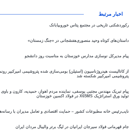
اخبار مرتبط
رکوردشکنی تاریخی در مجتمع پتاس خوروبیابانک
داستان‌های ‌کوتاه‌ وحید منصوری‌هفشجانی در «جنگ زمستان»
پیام مدیرکل نوسازی مدارس خوزستان به مناسبت روز دانشجو
از کاتالیست‌ هیدروژناسیون (استیلن) بومی‌سازی شده پتروشیمی امیرکبیر رونم
پتروشیمی امیرکبیر شکسته شد
پیام تبریک مهندس مجتبی یوسفی، نماینده مردم اهواز، حمیدیه، کارون و باو
تولید ورق استراتژیک X65MS در فولاد اکسین خوزستان
نایب‌رئیس خانه مطبوعات کشور – حمایت اقتصادی و تعامل مدیران با رسانه‌ه
جام قهرمانی فولاد سیرجان ایرانیان در لیگ برتر والیبال مردان ایران