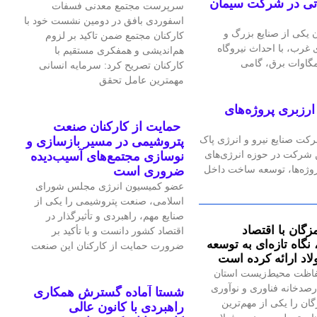
گاه گازی ۲۴ مگاواتی در شرکت سیمان
سرپرست مجتمع معدنی فسفات
اسفوردی بافق در دومین نشست خود با
یکی از صنایع بزرگ و
کارکنان مجتمع ضمن تاکید بر لزوم
رب، با احداث نیروگاه
هم‌اندیشی و همفکری مستقیم با
کارکنان تصریح کرد: سرمایه انسانی
مهمترین عامل تحقق
رزبری پروژه‌های
حمایت از کارکنان صنعت
رکت صنایع نیرو و انرژی پاک
پتروشیمی در مسیر بازسازی و
ین شرکت در حوزه انرژی‌های
نوسازی مجتمع‌های آسیب‌دیده
پروژه‌ها، توسعه ساخت داخل
ضروری است
عضو کمیسیون انرژی مجلس شورای
اسلامی، صنعت پتروشیمی را یکی از
صنایع مهم، راهبردی و تأثیرگذار در
زگان با اقتصاد
اقتصاد کشور دانست و با تأکید بر
گاه تازه‌ای به توسعه
ضرورت حمایت از کارکنان این صنعت
اد ارائه کرده است
اظت محیط‌زیست استان
صدخانه فناوری و نوآوری
شستا آماده گسترش همکاری
گان را یکی از مهم‌ترین
راهبردی با کانون عالی