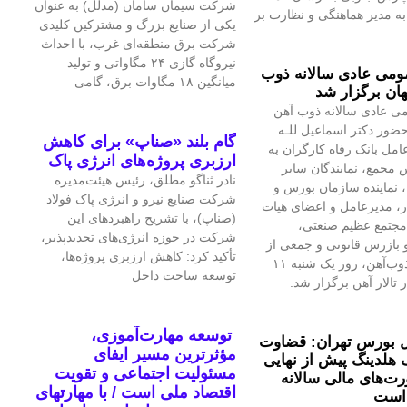
شرکت سیمان سامان (مدلل) به عنوان
 مدیر هماهنگی و نظارت بر
یکی از صنایع بزرگ و مشترکین کلیدی
شرکت برق منطقه‌ای غرب، با احداث
نیروگاه گازی ۲۴ مگاواتی و تولید
می عادی سالانه ذوب
میانگین ۱۸ مگاوات برق، گامی
ان برگزار شد
ی عادی سالانه ذوب آهن
حضور دکتر اسماعیل للـه
گام بلند «صناپ» برای کاهش
امل بانک رفاه کارگران به
ارزبری پروژه‌های انرژی پاک
 مجمع، نمایندگان سایر
نادر ثناگو مطلق، رئیس هیئت‌مدیره
 نماینده سازمان بورس و
شرکت صنایع نیرو و انرژی پاک فولاد
ار، مدیرعامل و اعضای هیات
(صناپ)، با تشریح راهبردهای این
مجتمع عظیم صنعتی،
شرکت در حوزه انرژی‌های تجدیدپذیر،
بازرس قانونی و جمعی از
تأکید کرد: کاهش ارزبری پروژه‌ها،
تلاشگران ذوب‌آهن، روز یک شنبه ۱۱
توسعه ساخت داخل
 تالار آهن برگزار شد.
توسعه مهارت‌آموزی،
 بورس تهران: قضاوت
مؤثرترین مسیر ایفای
 هلدینگ پیش از نهایی
مسئولیت اجتماعی و تقویت
‌های مالی سالانه
اقتصاد ملی است / با مهارتهای
است