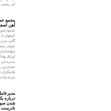
ای رسمی به
مجمع عمو
آهن اصفه
مجمع عموم
اصفهان با 
گانی مدیرع
عنوان رئیس
سهامداران،
اوراق بهاد
مدیره این 
حسابرس و 
مردادماه در
مدیرعامل
درباره یک
شدن صورت
نادرست 