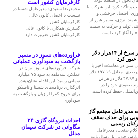
ای تحول در صنعت فولاد
کارفرمایان کشور است
 و تأکید کرد: این شرکت با
محمدرضا سعیدی؛ مدیرعامل شستا در
آوری، اقتصاد چرخشی و
نشست با اعضای کانون عالی
مند انرژی، مسیر عبور از
کارفرمایان کشور:
نتی تولید و حرکت به سمت
گسترش همکاری با کانون عالی
» را آغاز کرده است.
کارفرمایان کشور ضرورت دارد.
قیمت فلز سرخ از ۱۴هزار دلار
فرآورده‌های نسوز در مسیر
عبور کرد
بازگشت به سودآوری عملیاتی
 مس در معاملات اخیر با
شرکت فرآورده‌های نسوز ایران در
رشد ۱.۴۲درصدی، معادل ۱۹۷.۱۹ دلار،
عملکرد سه‌ماهه به سود ۷۵ میلیارد
به ۱۴هزار و ۴۷.۹۷ دلار در هر تن
تومانی رسید؛ این اقدام نشان‌دهنده
ند صعودی خود را در
اثرگذاری برنامه‌های شستا و تاصیکو
ین‌المللی حفظ کرده است.
برای خروج کفرا از زیان و بازگشت به
سودآوری
مدیرعامل مجتمع گاز
وبی برای حذف سقف
احداث نیروگاه گازی ۲۴
رکنان رسمی
مگاواتی در شرکت سیمان
کلام صنعت، مدیرعامل
مدلل
پارس جنوبی با ارسال نامه