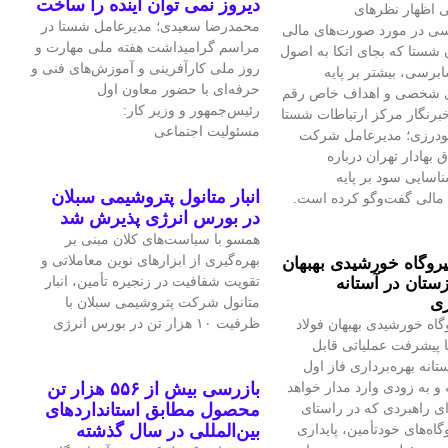
دیروز نمی توان اینده را ساخت
 اظهار نظرهای
محمدرضا سعیدی؛ مدیرعامل شستا در
سی در مورد صورت‌های مالی
مراسم گرامیداشت هفته ملی مهارت و
 شستا که بجای اتکا به اصول
روز ملی کارآفرینی و آموزش‌های فنی و
برسی، بیشتر بر پایه
حرفه‌ای با حضور معاون اول
ی شخصی و اهداف خاص رقم
رئیس‌جمهور و وزیر کار:
برنگار مرکز ارتباطات شستا
مسئولیت اجتماعی
گودرزی؛ مدیرعامل شرکت
بهادار تهران درباره
سایی سود بر پایه
انبار متانول پتروشیمی سبلان
مالی گفت‌وگو کرده است.
در بورس انرژی پذیرش شد
همسو با سیاست‌های کلان مبنی بر
بهره‌گیری از ابزارهای نوین معاملاتی و
یروگاه خورشیدی بهبهان
تقویت شفافیت در زنجیره تأمین، انبار
ستان در آستانه
ری
متانول شرکت پتروشیمی سبلان با
ظرفیت ۱۰ هزار تن در بورس انرژی
گاه خورشیدی بهبهان فولاد
 پیشرفت عملیاتی قابل‌
تانه بهره‌برداری فاز اول
و به‌ زودی وارد مدار خواهد
بازرسی بیش از ۵۵۶ هزار تن
ای راهبردی که در راستای
محصول مطابق استانداردهای
اه‌های خودتأمین، پایداری
بین‌المللی در سال گذشته