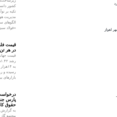
زیرساخت‌ه
د
کشور دانست
تکیه بر نو
مدیریت هوش
الگوهای س
«فولاد سبز
ر اهواز
در هر تن 
قیمت جهانی
رسیده و رو
بازارهای ب
درخواست 
پارس جن
حقوق کا
به گزارش 
مجتمع گاز 