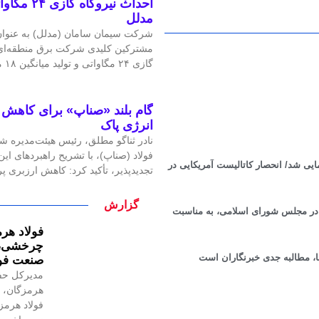
احداث نیرو
مدلل
شرکت سیمان سامان (مدلل) به عنوان 
مشترکین کلیدی شرکت برق منطقه‌ای غ
گازی ۲۴ مگاواتی و تولید میانگین ۱۸ مگاوات برق، گامی
گام بلند «صناپ» برای کاهش ا
انرژی پاک
نادر ثناگو مطلق، رئیس هیئت‌مدیره ش
فولاد (صناپ)، با تشریح راهبردهای ا
ایی شد/ انحصار کاتالیست‌ آمریکایی در
تجدیدپذیر، تأکید کرد: کاهش ارزبری 
گزارش
ی در مجلس شورای اسلامی، به مناسبت
فولاد هرم
چرخشی، ن
ا، مطالبه جدی خبرنگاران است
صنعت فول
مدیرکل حف
هرمزگان، ر
فولاد هرمز