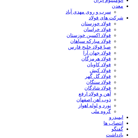
آلومینیوم ایران
معدن
سرب و روی مهدی آباد
شرکت های فولاد
فولاد خوزستان
فولاد خراسان
فولاد اکسین خوزستان
فولاد مبارکه سپاهان
صبا فولاد خلیج فارس
فولاد جهان آرا
فولاد هرمزگان
فولاد کاویان
فولاد کیش
فولاد گل گهر
فولاد سنگان
فولاد شادگان
آهن و فولاد ارفع
ذوب آهن اصفهان
نورد و لوله اهواز
گروه ملی
ایمیدرو
انتصاب ها
گفتگو
یادداشت