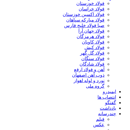
فولاد خوزستان
فولاد خراسان
فولاد اکسین خوزستان
فولاد مبارکه سپاهان
صبا فولاد خلیج فارس
فولاد جهان آرا
فولاد هرمزگان
فولاد کاویان
فولاد کیش
فولاد گل گهر
فولاد سنگان
فولاد شادگان
آهن و فولاد ارفع
ذوب آهن اصفهان
نورد و لوله اهواز
گروه ملی
ایمیدرو
انتصاب ها
گفتگو
یادداشت
چندرسانه
فیلم
عکس