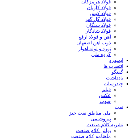
فولاد هرمزگان
فولاد کاویان
فولاد کیش
فولاد گل گهر
فولاد سنگان
فولاد شادگان
آهن و فولاد ارفع
ذوب آهن اصفهان
نورد و لوله اهواز
گروه ملی
ایمیدرو
انتصاب ها
گفتگو
یادداشت
چندرسانه
فیلم
عکس
صوت
نفت
ملی مناطق نفت خیز
پتروشیمی
نشریه کلام صنعت
بولتن کلام صنعت
ماهنامه کلام صنعت