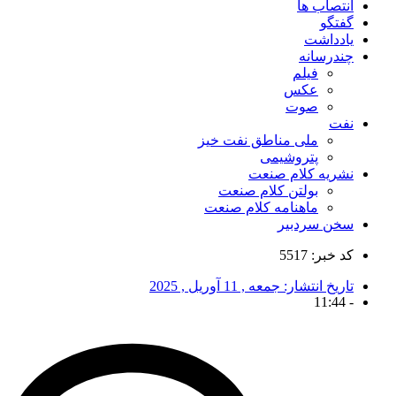
انتصاب ها
گفتگو
یادداشت
چندرسانه
فیلم
عکس
صوت
نفت
ملی مناطق نفت خیز
پتروشیمی
نشریه کلام صنعت
بولتن کلام صنعت
ماهنامه کلام صنعت
سخن سردبیر
کد خبر: 5517
تاریخ انتشار:
جمعه , 11 آوریل , 2025
11:44
-