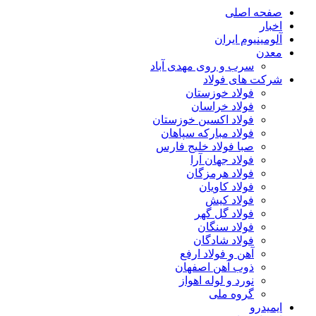
صفحه اصلی
اخبار
آلومینیوم ایران
معدن
سرب و روی مهدی آباد
شرکت های فولاد
فولاد خوزستان
فولاد خراسان
فولاد اکسین خوزستان
فولاد مبارکه سپاهان
صبا فولاد خلیج فارس
فولاد جهان آرا
فولاد هرمزگان
فولاد کاویان
فولاد کیش
فولاد گل گهر
فولاد سنگان
فولاد شادگان
آهن و فولاد ارفع
ذوب آهن اصفهان
نورد و لوله اهواز
گروه ملی
ایمیدرو