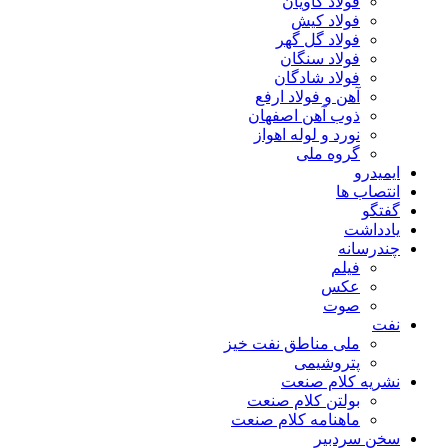
فولاد کاویان
فولاد کیش
فولاد گل گهر
فولاد سنگان
فولاد شادگان
آهن و فولاد ارفع
ذوب آهن اصفهان
نورد و لوله اهواز
گروه ملی
ایمیدرو
انتصاب ها
گفتگو
یادداشت
چندرسانه
فیلم
عکس
صوت
نفت
ملی مناطق نفت خیز
پتروشیمی
نشریه کلام صنعت
بولتن کلام صنعت
ماهنامه کلام صنعت
سخن سردبیر