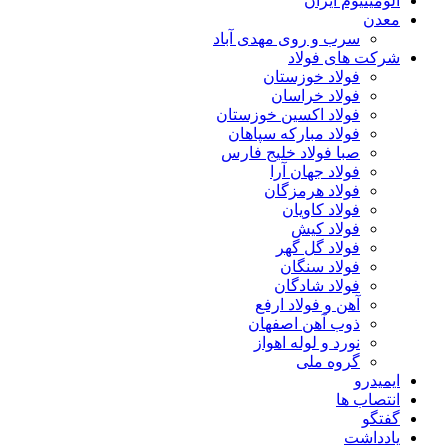
آلومینیوم ایران
معدن
سرب و روی مهدی آباد
شرکت های فولاد
فولاد خوزستان
فولاد خراسان
فولاد اکسین خوزستان
فولاد مبارکه سپاهان
صبا فولاد خلیج فارس
فولاد جهان آرا
فولاد هرمزگان
فولاد کاویان
فولاد کیش
فولاد گل گهر
فولاد سنگان
فولاد شادگان
آهن و فولاد ارفع
ذوب آهن اصفهان
نورد و لوله اهواز
گروه ملی
ایمیدرو
انتصاب ها
گفتگو
یادداشت