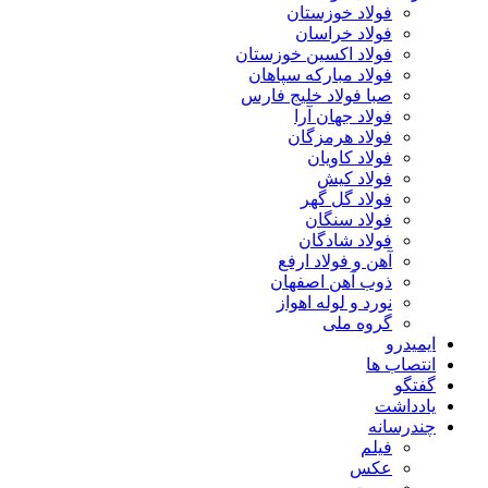
فولاد خوزستان
فولاد خراسان
فولاد اکسین خوزستان
فولاد مبارکه سپاهان
صبا فولاد خلیج فارس
فولاد جهان آرا
فولاد هرمزگان
فولاد کاویان
فولاد کیش
فولاد گل گهر
فولاد سنگان
فولاد شادگان
آهن و فولاد ارفع
ذوب آهن اصفهان
نورد و لوله اهواز
گروه ملی
ایمیدرو
انتصاب ها
گفتگو
یادداشت
چندرسانه
فیلم
عکس