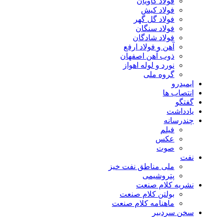
فولاد کاویان
فولاد کیش
فولاد گل گهر
فولاد سنگان
فولاد شادگان
آهن و فولاد ارفع
ذوب آهن اصفهان
نورد و لوله اهواز
گروه ملی
ایمیدرو
انتصاب ها
گفتگو
یادداشت
چندرسانه
فیلم
عکس
صوت
نفت
ملی مناطق نفت خیز
پتروشیمی
نشریه کلام صنعت
بولتن کلام صنعت
ماهنامه کلام صنعت
سخن سردبیر