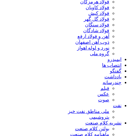
فولاد هرمزگان
فولاد کاویان
فولاد کیش
فولاد گل گهر
فولاد سنگان
فولاد شادگان
آهن و فولاد ارفع
ذوب آهن اصفهان
نورد و لوله اهواز
گروه ملی
ایمیدرو
انتصاب ها
گفتگو
یادداشت
چندرسانه
فیلم
عکس
صوت
نفت
ملی مناطق نفت خیز
پتروشیمی
نشریه کلام صنعت
بولتن کلام صنعت
ماهنامه کلام صنعت