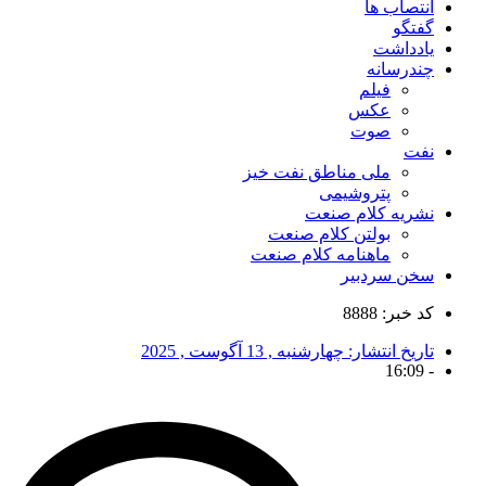
انتصاب ها
گفتگو
یادداشت
چندرسانه
فیلم
عکس
صوت
نفت
ملی مناطق نفت خیز
پتروشیمی
نشریه کلام صنعت
بولتن کلام صنعت
ماهنامه کلام صنعت
سخن سردبیر
کد خبر: 8888
تاریخ انتشار:
چهارشنبه , 13 آگوست , 2025
16:09
-