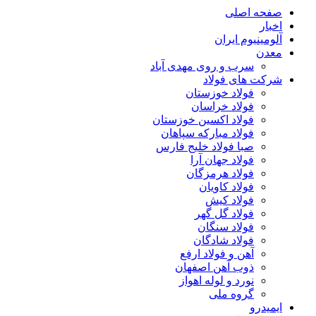
صفحه اصلی
اخبار
آلومینیوم ایران
معدن
سرب و روی مهدی آباد
شرکت های فولاد
فولاد خوزستان
فولاد خراسان
فولاد اکسین خوزستان
فولاد مبارکه سپاهان
صبا فولاد خلیج فارس
فولاد جهان آرا
فولاد هرمزگان
فولاد کاویان
فولاد کیش
فولاد گل گهر
فولاد سنگان
فولاد شادگان
آهن و فولاد ارفع
ذوب آهن اصفهان
نورد و لوله اهواز
گروه ملی
ایمیدرو