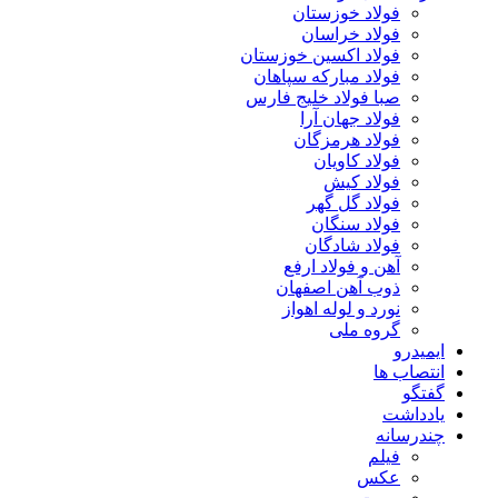
فولاد خوزستان
فولاد خراسان
فولاد اکسین خوزستان
فولاد مبارکه سپاهان
صبا فولاد خلیج فارس
فولاد جهان آرا
فولاد هرمزگان
فولاد کاویان
فولاد کیش
فولاد گل گهر
فولاد سنگان
فولاد شادگان
آهن و فولاد ارفع
ذوب آهن اصفهان
نورد و لوله اهواز
گروه ملی
ایمیدرو
انتصاب ها
گفتگو
یادداشت
چندرسانه
فیلم
عکس