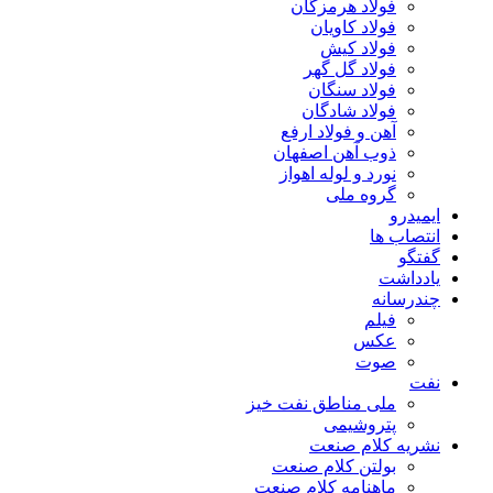
فولاد هرمزگان
فولاد کاویان
فولاد کیش
فولاد گل گهر
فولاد سنگان
فولاد شادگان
آهن و فولاد ارفع
ذوب آهن اصفهان
نورد و لوله اهواز
گروه ملی
ایمیدرو
انتصاب ها
گفتگو
یادداشت
چندرسانه
فیلم
عکس
صوت
نفت
ملی مناطق نفت خیز
پتروشیمی
نشریه کلام صنعت
بولتن کلام صنعت
ماهنامه کلام صنعت