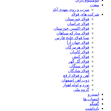
آلومینیوم ایران
معدن
سرب و روی مهدی آباد
شرکت های فولاد
فولاد خوزستان
فولاد خراسان
فولاد اکسین خوزستان
فولاد مبارکه سپاهان
صبا فولاد خلیج فارس
فولاد جهان آرا
فولاد هرمزگان
فولاد کاویان
فولاد کیش
فولاد گل گهر
فولاد سنگان
فولاد شادگان
آهن و فولاد ارفع
ذوب آهن اصفهان
نورد و لوله اهواز
گروه ملی
ایمیدرو
انتصاب ها
گفتگو
یادداشت