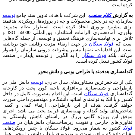
کرده است.
به گزارش
کلام صنعت
، این شرکت با هدف تدوین سند جامع
توسعه
سازمان، چه در بخش محصولات و چه در پروژه‌ها، رویکردی هدفمند
برای پیشبرد نوآوری اتخاذ کرده است. استقرار نظام مدیریت
نوآوری، آماده‌سازی الزامات استاندارد بین‌المللی ISO 56000 و
تلاش برای نهادینه‌سازی فرهنگ تحقیق و توسعه، از جمله گام‌هایی
است که
فولاد سنگان
در جهت ارتقاء مزیت رقابتی خود برداشته
است. این اقدامات، نه‌تنها مسیر پیشرفت درونی سازمان را هموار
می‌کند، بلکه
فولاد سنگان
را به الگویی از توسعه پایدار در صنعت
فولاد کشور تبدیل کرده است.
گندله‌سازی هدفمند با طراحی بومی و دانش‌محور
یکی از شاخص‌ترین دستاوردهای سال جاری،
توسعه
دانش ملی در
بازطراحی و شبیه‌سازی نرم‌افزاری ناحیه کوره پخت در کارخانه
گندله‌سازی
فولاد سنگان
است. این اقدام به‌صورت کامل در داخل
کشور و با اتکا به توانمندی اساتید دانشگاه و مهندسین داخلی صورت
خواهد گرفت. هدف از این بازطراحی، ارتقاء کمی و کیفی
شاخص‌های تولید گندله و بهینه‌سازی فرآیند پخت می باشد. اجرای
موفق این پروژه گامی بزرگ در راستای کاهش وابستگی به
فناوری‌های خارجی و تقویت زیرساخت‌های دانش‌بنیان در
صنعت
فولاد
کشور به شمار می‌رود. فولاد سنگان با چنین رویکردهایی
نشان داده که برای رسیدن به بهره‌وری پایدار، دانش را محور عمل