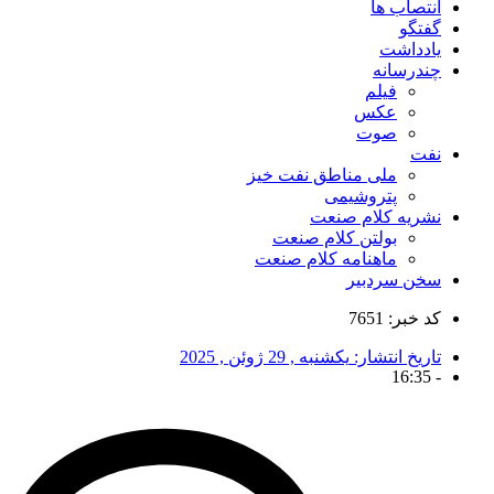
انتصاب ها
گفتگو
یادداشت
چندرسانه
فیلم
عکس
صوت
نفت
ملی مناطق نفت خیز
پتروشیمی
نشریه کلام صنعت
بولتن کلام صنعت
ماهنامه کلام صنعت
سخن سردبیر
کد خبر: 7651
تاریخ انتشار:
یکشنبه , 29 ژوئن , 2025
16:35
-