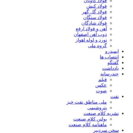
فولاد کاویان
فولاد کیش
فولاد گل گهر
فولاد سنگان
فولاد شادگان
آهن و فولاد ارفع
ذوب آهن اصفهان
نورد و لوله اهواز
گروه ملی
ایمیدرو
انتصاب ها
گفتگو
یادداشت
چندرسانه
فیلم
عکس
صوت
نفت
ملی مناطق نفت خیز
پتروشیمی
نشریه کلام صنعت
بولتن کلام صنعت
ماهنامه کلام صنعت
سخن سردبیر