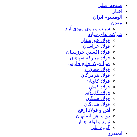
صفحه اصلی
اخبار
آلومینیوم ایران
معدن
سرب و روی مهدی آباد
شرکت های فولاد
فولاد خوزستان
فولاد خراسان
فولاد اکسین خوزستان
فولاد مبارکه سپاهان
صبا فولاد خلیج فارس
فولاد جهان آرا
فولاد هرمزگان
فولاد کاویان
فولاد کیش
فولاد گل گهر
فولاد سنگان
فولاد شادگان
آهن و فولاد ارفع
ذوب آهن اصفهان
نورد و لوله اهواز
گروه ملی
ایمیدرو