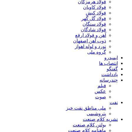
فولاد هرمزگان
فولاد کاویان
فولاد کیش
فولاد گل گهر
فولاد سنگان
فولاد شادگان
آهن و فولاد ارفع
ذوب آهن اصفهان
نورد و لوله اهواز
گروه ملی
ایمیدرو
انتصاب ها
گفتگو
یادداشت
چندرسانه
فیلم
عکس
صوت
نفت
ملی مناطق نفت خیز
پتروشیمی
نشریه کلام صنعت
بولتن کلام صنعت
ماهنامه کلام صنعت