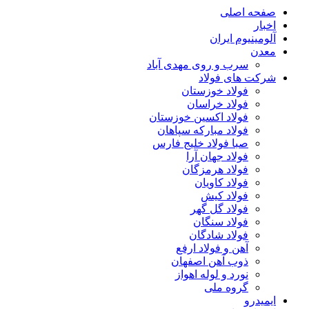
صفحه اصلی
اخبار
آلومینیوم ایران
معدن
سرب و روی مهدی آباد
شرکت های فولاد
فولاد خوزستان
فولاد خراسان
فولاد اکسین خوزستان
فولاد مبارکه سپاهان
صبا فولاد خلیج فارس
فولاد جهان آرا
فولاد هرمزگان
فولاد کاویان
فولاد کیش
فولاد گل گهر
فولاد سنگان
فولاد شادگان
آهن و فولاد ارفع
ذوب آهن اصفهان
نورد و لوله اهواز
گروه ملی
ایمیدرو