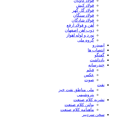
فولاد کاویان
فولاد کیش
فولاد گل گهر
فولاد سنگان
فولاد شادگان
آهن و فولاد ارفع
ذوب آهن اصفهان
نورد و لوله اهواز
گروه ملی
ایمیدرو
انتصاب ها
گفتگو
یادداشت
چندرسانه
فیلم
عکس
صوت
نفت
ملی مناطق نفت خیز
پتروشیمی
نشریه کلام صنعت
بولتن کلام صنعت
ماهنامه کلام صنعت
سخن سردبیر