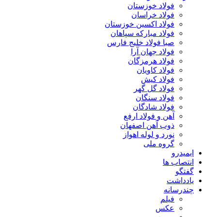
فولاد خوزستان
فولاد خراسان
فولاد اکسین خوزستان
فولاد مبارکه سپاهان
صبا فولاد خلیج فارس
فولاد جهان آرا
فولاد هرمزگان
فولاد کاویان
فولاد کیش
فولاد گل گهر
فولاد سنگان
فولاد شادگان
آهن و فولاد ارفع
ذوب آهن اصفهان
نورد و لوله اهواز
گروه ملی
ایمیدرو
انتصاب ها
گفتگو
یادداشت
چندرسانه
فیلم
عکس