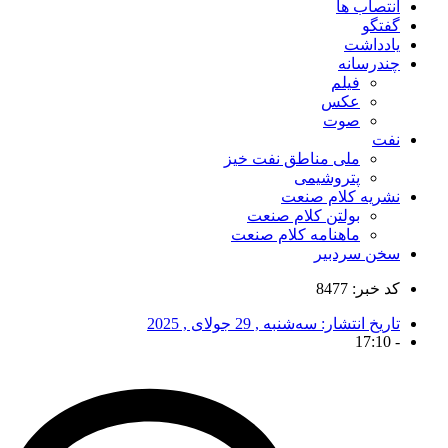
انتصاب ها
گفتگو
یادداشت
چندرسانه
فیلم
عکس
صوت
نفت
ملی مناطق نفت خیز
پتروشیمی
نشریه کلام صنعت
بولتن کلام صنعت
ماهنامه کلام صنعت
سخن سردبیر
کد خبر: 8477
تاریخ انتشار:
سه‌شنبه , 29 جولای , 2025
17:10
-