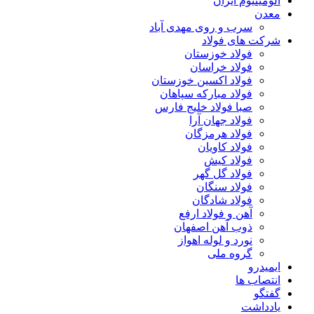
آلومینیوم ایران
معدن
سرب و روی مهدی آباد
شرکت های فولاد
فولاد خوزستان
فولاد خراسان
فولاد اکسین خوزستان
فولاد مبارکه سپاهان
صبا فولاد خلیج فارس
فولاد جهان آرا
فولاد هرمزگان
فولاد کاویان
فولاد کیش
فولاد گل گهر
فولاد سنگان
فولاد شادگان
آهن و فولاد ارفع
ذوب آهن اصفهان
نورد و لوله اهواز
گروه ملی
ایمیدرو
انتصاب ها
گفتگو
یادداشت