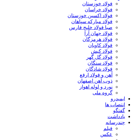
فولاد خوزستان
فولاد خراسان
فولاد اکسین خوزستان
فولاد مبارکه سپاهان
صبا فولاد خلیج فارس
فولاد جهان آرا
فولاد هرمزگان
فولاد کاویان
فولاد کیش
فولاد گل گهر
فولاد سنگان
فولاد شادگان
آهن و فولاد ارفع
ذوب آهن اصفهان
نورد و لوله اهواز
گروه ملی
ایمیدرو
انتصاب ها
گفتگو
یادداشت
چندرسانه
فیلم
عکس