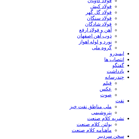
فولاد کاویان
فولاد کیش
فولاد گل گهر
فولاد سنگان
فولاد شادگان
آهن و فولاد ارفع
ذوب آهن اصفهان
نورد و لوله اهواز
گروه ملی
ایمیدرو
انتصاب ها
گفتگو
یادداشت
چندرسانه
فیلم
عکس
صوت
نفت
ملی مناطق نفت خیز
پتروشیمی
نشریه کلام صنعت
بولتن کلام صنعت
ماهنامه کلام صنعت
سخن سردبیر