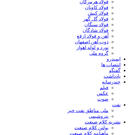
فولاد هرمزگان
فولاد کاویان
فولاد کیش
فولاد گل گهر
فولاد سنگان
فولاد شادگان
آهن و فولاد ارفع
ذوب آهن اصفهان
نورد و لوله اهواز
گروه ملی
ایمیدرو
انتصاب ها
گفتگو
یادداشت
چندرسانه
فیلم
عکس
صوت
نفت
ملی مناطق نفت خیز
پتروشیمی
نشریه کلام صنعت
بولتن کلام صنعت
ماهنامه کلام صنعت