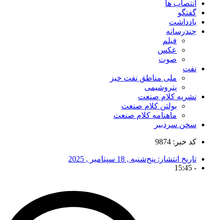
انتصاب ها
گفتگو
یادداشت
چندرسانه
فیلم
عکس
صوت
نفت
ملی مناطق نفت خیز
پتروشیمی
نشریه کلام صنعت
بولتن کلام صنعت
ماهنامه کلام صنعت
سخن سردبیر
کد خبر: 9874
تاریخ انتشار:
پنج‌شنبه , 18 سپتامبر , 2025
15:45
-