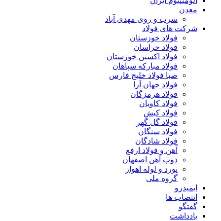
آلومینیوم ایران
معدن
سرب و روی مهدی آباد
شرکت های فولاد
فولاد خوزستان
فولاد خراسان
فولاد اکسین خوزستان
فولاد مبارکه سپاهان
صبا فولاد خلیج فارس
فولاد جهان آرا
فولاد هرمزگان
فولاد کاویان
فولاد کیش
فولاد گل گهر
فولاد سنگان
فولاد شادگان
آهن و فولاد ارفع
ذوب آهن اصفهان
نورد و لوله اهواز
گروه ملی
ایمیدرو
انتصاب ها
گفتگو
یادداشت