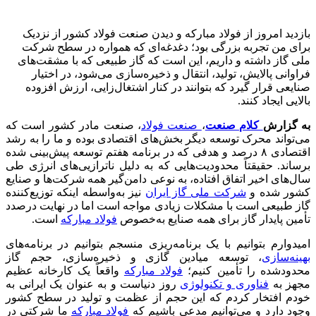
بازدید امروز از فولاد مبارکه و دیدن صنعت فولاد کشور از نزدیک
برای من تجربه بزرگی بود؛ دغدغه‌ای که همواره در سطح شرکت
ملی گاز داشته و داریم، این است که گاز طبیعی که با مشقت‌های
فراوانی پالایش، تولید، انتقال و ذخیره‌سازی می‌شود، در اختیار
صنایعی قرار گیرد که بتوانند در کنار اشتغال‌زایی، ارزش افزوده
بالایی ایجاد کنند.
به گزارش
کلام صنعت
،
صنعت فولاد
، صنعت مادر کشور است که
می‌تواند محرک توسعه دیگر بخش‌های اقتصادی بوده و ما را به رشد
اقتصادی ۸ درصد و هدفی که در برنامه هفتم توسعه پیش‌بینی‌ شده
برساند. حقیقتاً محدودیت‌هایی که به دلیل ناترازیی‌های انرژی طی
سال‌های اخیر اتفاق افتاده، به نوعی دامن‌گیر همه شرکت‌ها و صنایع
کشور شده و
شرکت ملی گاز ایران
نیز به‌واسطه اینکه توزیع‌کننده
گاز طبیعی است با مشکلات زیادی مواجه است اما در نهایت درصدد
تأمین پایدار گاز برای همه صنایع به‌خصوص
فولاد مبارکه
است.
امیدوارم بتوانیم با یک برنامه‌ریزی منسجم بتوانیم در برنامه‌های
بهینه‌سازی
، توسعه میادین گازی و ذخیره‌سازی، حجم گاز
محدودشده را تأمین کنیم؛
فولاد مبارکه
واقعاً یک کارخانه عظیم
مجهز به
فناوری و تکنولوژی
روز دنیاست و به عنوان یک ایرانی به
خودم افتخار کردم که این حجم از عظمت و تولید در سطح کشور
وجود دارد و می‌توانیم مدعی باشیم که
فولاد مبارکه
ما شرکتی در