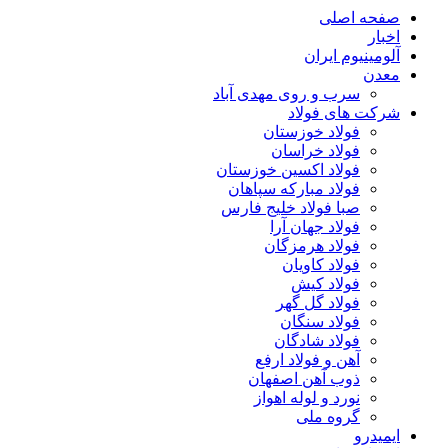
صفحه اصلی
اخبار
آلومینیوم ایران
معدن
سرب و روی مهدی آباد
شرکت های فولاد
فولاد خوزستان
فولاد خراسان
فولاد اکسین خوزستان
فولاد مبارکه سپاهان
صبا فولاد خلیج فارس
فولاد جهان آرا
فولاد هرمزگان
فولاد کاویان
فولاد کیش
فولاد گل گهر
فولاد سنگان
فولاد شادگان
آهن و فولاد ارفع
ذوب آهن اصفهان
نورد و لوله اهواز
گروه ملی
ایمیدرو