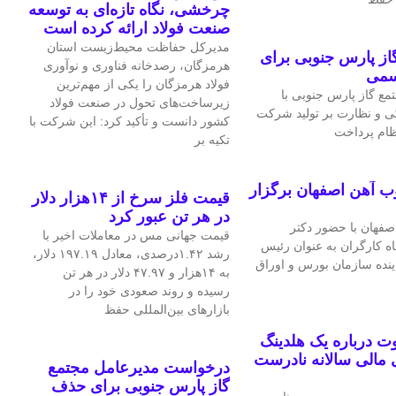
چرخشی، نگاه تازه‌ای به توسعه
صنعت فولاد ارائه کرده است
مدیرکل حفاظت محیط‌زیست استان
ز پارس جنوبی برای
هرمزگان، رصدخانه فناوری و نوآوری
سمی
فولاد هرمزگان را یکی از مهم‌ترین
ع گاز پارس جنوبی با
زیرساخت‌های تحول در صنعت فولاد
ی و نظارت بر تولید شرکت
کشور دانست و تأکید کرد: این شرکت با
نظام پرداخت
تکیه بر
ب آهن اصفهان برگزار
قیمت فلز سرخ از ۱۴هزار دلار
در هر تن عبور کرد
فهان با حضور دکتر
قیمت جهانی مس در معاملات اخیر با
اه کارگران به عنوان رئیس
رشد ۱.۴۲درصدی، معادل ۱۹۷.۱۹ دلار،
اینده سازمان بورس و اوراق
به ۱۴هزار و ۴۷.۹۷ دلار در هر تن
رسیده و روند صعودی خود را در
بازارهای بین‌المللی حفظ
 درباره یک هلدینگ
مالی سالانه نادرست
درخواست مدیرعامل مجتمع
گاز پارس جنوبی برای حذف