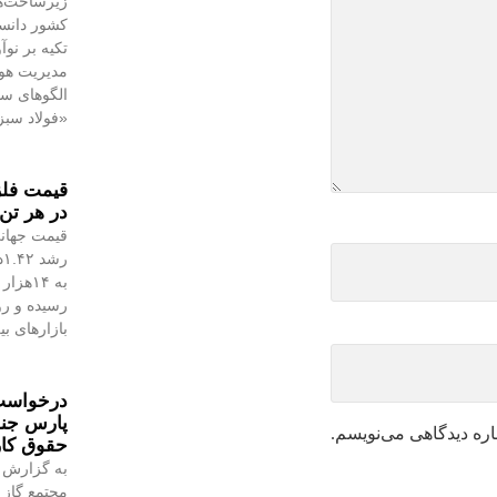
زیرساخت‌ه
کشور دانست
تکیه بر نو
مدیریت هوش
الگوهای س
«فولاد سبز
در هر تن 
قیمت جهانی
رسیده و رو
بازارهای ب
درخواست 
پارس جن
اره دیدگاهی می‌نویسم.
حقوق کا
به گزارش 
مجتمع گاز 