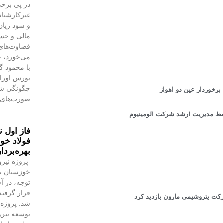
در پی برخی
غیرکارشنا
و سود زیان
مالی و حسا
قضاوت‌‌ها
می‌خورد، خ
با محمود 
بورس اوراق 
چگونگی شنا
رخوردار عین دو اهواز
صورت‌های 
 توسط مدیریت ارشد شرکت آلومینیوم
فاز اول ن
فولاد خوز
بهره‌بردا
پروژه نیرو
خوزستان با
توجه، در آس
قرار گرفته 
کت پتروشیمی مارون بازدید کرد
شد. پروژه‌
توسعه نیروگ