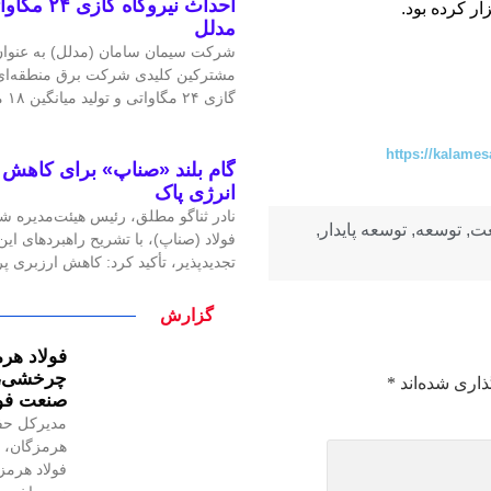
احداث نیرو
ر کرده بود.
مدلل
شرکت سیمان سامان (مدلل) به عنوان 
مشترکین کلیدی شرکت برق منطقه‌ای غ
گازی ۲۴ مگاواتی و تولید میانگین ۱۸ مگاوات برق، گامی
https://kalames
گام بلند «صناپ» برای کاهش ا
انرژی پاک
نادر ثناگو مطلق، رئیس هیئت‌مدیره ش
عت
,
توسعه
,
توسعه پایدار
,
فولاد (صناپ)، با تشریح راهبردهای ا
تجدیدپذیر، تأکید کرد: کاهش ارزبری 
گزارش
فولاد هرم
چرخشی، ن
ذاری شده‌اند
*
صنعت فول
مدیرکل حف
هرمزگان، ر
فولاد هرمز