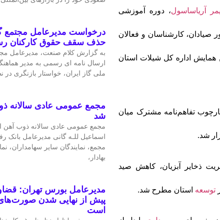
مر آریاساسول
، دوره آموزشی
درخواست مدیرعامل مجتمع گا
ر صیادان، کارشناسان و فعالان
حذف سقف حقوق کارکنان ر
به گزارش کلام صنعت، مدیرعامل مجتم
(سه‌شنبه، ۱۸ شهریورماه ۱۴۰۴) در سالن همایش اداره کل شیلات استان
ارسال نامه ای رسمی به مدیر هماهنگ
ملی گاز ایران، خواستار بازنگری در 
مجمع عمومی عادی سالانه ذو
چارچوب تفاهم‌نامه مشترک میان
شد
مجمع عمومی عادی سالانه ذوب آهن اص
ار شد.
اسماعیل للـه گانی مدیرعامل بانک رف
مجمع، نمایندگان سایر سهامداران، نم
بهادار،
ریت ذخایر آبزیان، کاهش صید
مدیرعامل بورس تهران: قضاوت
توسعه
استان مطرح شد.
پیش از نهایی شدن صورت‌های 
است