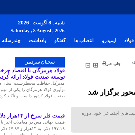
شنبه , 8 آگوست , 2026
Saturday , 8 August , 2026
ولاد
ایمیدرو
انتصاب ها
گفتگو
یادداشت
چندرسانه
سخنان سردبیر
ه
چاپ خبر
فولاد هرمزگان با اقتصاد چرخش
توسعه صنعت فولاد ارائه کرد
مدیرکل حفاظت محیط‌زیست استان هر
نوآوری فولاد هرمزگان را یکی از مهم
محور برگزار شد
صنعت فولاد کشور دانست و تأکید کرد:
یت‌های اجتماعی خود، دوره
قیمت فلز سرخ از ۱۴هزار دلار در هر تن عبور کرد
۱۹۷.۱۹ دلار
صعودی خود را در بازارهای بین‌الملل