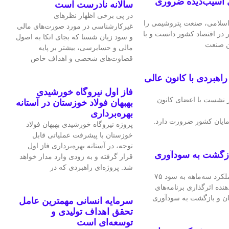
 آسیب‌دیده ضروری
سالانه نادرست است
در پی برخی اظهار نظرهای
سلامی، صنعت پتروشیمی را
غیرکارشناسی در مورد صورت‌های مالی
ر در اقتصاد کشور دانست و با
و سود زیان شستا که بجای اتکا به اصول
ین صنعت
مالی و حسابرسی، بیشتر بر پایه
قضاوت‌‌های شخصی و اهداف خاص
هبردی با کانون عالی
فاز اول نیروگاه خورشیدی
 نشست با اعضای کانون
بهبهان فولاد خوزستان در آستانه
بهره‌برداری
ایان کشور ضرورت دارد.
پروژه نیروگاه خورشیدی بهبهان فولاد
خوزستان با پیشرفت عملیاتی قابل‌
توجه، در آستانه بهره‌برداری فاز اول
ازگشت به سودآوری
قرار گرفته و به‌ زودی وارد مدار خواهد
شد. پروژه‌ای راهبردی که در
شرکت فرآورده‌های نسوز ایران در عملکرد سه‌ماهه به سود ۷۵
هنده اثرگذاری برنامه‌های
ان و بازگشت به سودآوری
سرمایه انسانی مهمترین عامل
تحقق اهداف تولیدی و
توسعه‌ای است