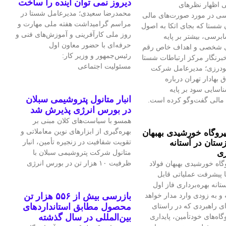
دیروز نمی توان اینده را ساخت
 اظهار نظرهای
محمدرضا سعیدی؛ مدیرعامل شستا در
سی در مورد صورت‌های مالی
مراسم گرامیداشت هفته ملی مهارت و
 شستا که بجای اتکا به اصول
روز ملی کارآفرینی و آموزش‌های فنی و
برسی، بیشتر بر پایه
حرفه‌ای با حضور معاون اول
ی شخصی و اهداف خاص رقم
رئیس‌جمهور و وزیر کار:
برنگار مرکز ارتباطات شستا
مسئولیت اجتماعی
گودرزی؛ مدیرعامل شرکت
بهادار تهران درباره
سایی سود بر پایه
انبار متانول پتروشیمی سبلان
مالی گفت‌وگو کرده است.
در بورس انرژی پذیرش شد
همسو با سیاست‌های کلان مبنی بر
بهره‌گیری از ابزارهای نوین معاملاتی و
یروگاه خورشیدی بهبهان
تقویت شفافیت در زنجیره تأمین، انبار
ستان در آستانه
ری
متانول شرکت پتروشیمی سبلان با
ظرفیت ۱۰ هزار تن در بورس انرژی
گاه خورشیدی بهبهان فولاد
 پیشرفت عملیاتی قابل‌
تانه بهره‌برداری فاز اول
و به‌ زودی وارد مدار خواهد
بازرسی بیش از ۵۵۶ هزار تن
ای راهبردی که در راستای
محصول مطابق استانداردهای
اه‌های خودتأمین، پایداری
بین‌المللی در سال گذشته