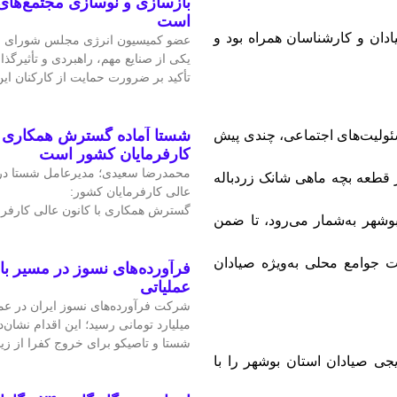
بازسازی و نوسازی مجتمع‌های
است
یادان و کارشناسان همراه بود و
عضو کمیسیون انرژی مجلس شورای ا
یکی از صنایع مهم، راهبردی و تأثیرگذا
تأکید بر ضرورت حمایت از کارکنان ا
شستا آماده گسترش همکاری را
ئولیت‌های اجتماعی، چندی پیش
کارفرمایان کشور است
محمدرضا سعیدی؛ مدیرعامل شستا در
 ذخایر آبزیان دریایی، اقدام به رهاسازی 130 هزار قطعه بچه ماهی شانک زردباله
عالی کارفرمایان کشور:
گسترش همکاری با کانون عالی کارفرم
وشهر به‌شمار می‌رود، تا ضمن
جوامع محلی به‌ویژه صیادان
فرآورده‌های نسوز در مسیر ب
عملیاتی
میلیارد تومانی رسید؛ این اقدام نشان‌د
شستا و تاصیکو برای خروج کفرا از زی
 آموزشی ترویجی صیادان استان بوشهر را با