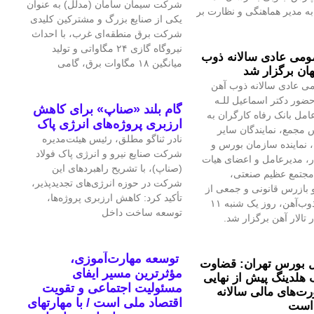
شرکت سیمان سامان (مدلل) به عنوان
 مدیر هماهنگی و نظارت بر
یکی از صنایع بزرگ و مشترکین کلیدی
شرکت برق منطقه‌ای غرب، با احداث
نیروگاه گازی ۲۴ مگاواتی و تولید
می عادی سالانه ذوب
میانگین ۱۸ مگاوات برق، گامی
ان برگزار شد
ی عادی سالانه ذوب آهن
حضور دکتر اسماعیل للـه
گام بلند «صناپ» برای کاهش
امل بانک رفاه کارگران به
ارزبری پروژه‌های انرژی پاک
 مجمع، نمایندگان سایر
نادر ثناگو مطلق، رئیس هیئت‌مدیره
 نماینده سازمان بورس و
شرکت صنایع نیرو و انرژی پاک فولاد
ار، مدیرعامل و اعضای هیات
(صناپ)، با تشریح راهبردهای این
مجتمع عظیم صنعتی،
شرکت در حوزه انرژی‌های تجدیدپذیر،
بازرس قانونی و جمعی از
تأکید کرد: کاهش ارزبری پروژه‌ها،
تلاشگران ذوب‌آهن، روز یک شنبه ۱۱
توسعه ساخت داخل
 تالار آهن برگزار شد.
توسعه مهارت‌آموزی،
 بورس تهران: قضاوت
مؤثرترین مسیر ایفای
 هلدینگ پیش از نهایی
مسئولیت اجتماعی و تقویت
‌های مالی سالانه
اقتصاد ملی است / با مهارتهای
است