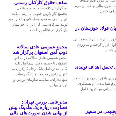
اسی در مورد صورت‌های
سقف حقوق کارکنان رسمی
 به اصول مالی و حسابرسی،
به گزارش کلام صنعت، مدیرعامل
اهداف خاص
مجتمع گاز پارس جنوبی با ارسال نامه
ای رسمی به مدیر هماهنگی و نظارت بر
تولید شرکت ملی گاز ایران، خواستار
ان فولاد خوزستان در
بازنگری در نظام پرداخت
 خوزستان با پیشرفت عملیاتی
اول قرار گرفته و به‌ زودی
مجمع عمومی عادی سالانه
 که در
ذوب آهن اصفهان برگزار شد
مجمع عمومی عادی سالانه ذوب آهن
اصفهان با حضور دکتر اسماعیل للـه
 تحقق اهداف تولیدی
گانی مدیرعامل بانک رفاه کارگران به
عنوان رئیس مجمع، نمایندگان سایر
ردی بافق در دومین نشست
سهامداران، نماینده سازمان بورس و
لزوم هم‌اندیشی و همفکری
اوراق بهادار،
ه انسانی مهمترین عامل
مدیرعامل بورس تهران:
قضاوت درباره یک هلدینگ پیش
وشیمی در مسیر
از نهایی شدن صورت‌های مالی