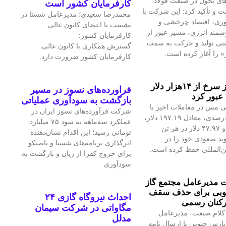
ای تحول در صنعت فولاد
کارفرمایان کشور است
 و تأکید کرد: این شرکت با
محمدرضا سعیدی؛ مدیرعامل شستا در
آوری، اقتصاد چرخشی و
نشست با اعضای کانون عالی
مند انرژی، مسیر عبور از
کارفرمایان کشور:
نتی تولید و حرکت به سمت
گسترش همکاری با کانون عالی
» را آغاز کرده است.
کارفرمایان کشور ضرورت دارد.
قیمت فلز سرخ از ۱۴هزار دلار
فرآورده‌های نسوز در مسیر
عبور کرد
بازگشت به سودآوری عملیاتی
 مس در معاملات اخیر با
شرکت فرآورده‌های نسوز ایران در
رشد ۱.۴۲درصدی، معادل ۱۹۷.۱۹ دلار،
عملکرد سه‌ماهه به سود ۷۵ میلیارد
به ۱۴هزار و ۴۷.۹۷ دلار در هر تن
تومانی رسید؛ این اقدام نشان‌دهنده
ند صعودی خود را در
اثرگذاری برنامه‌های شستا و تاصیکو
ین‌المللی حفظ کرده است.
برای خروج کفرا از زیان و بازگشت به
سودآوری
مدیرعامل مجتمع گاز
وبی برای حذف سقف
احداث نیروگاه گازی ۲۴
رکنان رسمی
مگاواتی در شرکت سیمان
کلام صنعت، مدیرعامل
مدلل
پارس جنوبی با ارسال نامه