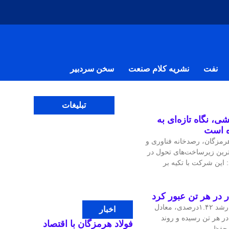
نفت
نشریه کلام صنعت
سخن سردبیر
تبلیغات
ی، نگاه تازه‌ای به
ه است
مزگان، رصدخانه فناوری و
‌ترین زیرساخت‌های تحول در
 این شرکت با تکیه بر
قیمت جهانی مس در معاملات اخیر با رشد ۱.۴۲درصدی، معادل
اخبار
، به ۱۴هزار و ۴۷.۹۷ دلار در هر تن رسیده و روند
فولاد هرمزگان با اقتصاد
ی حفظ