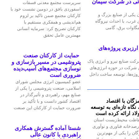
گاه گازی ۲۴ مگاواتی در شرکت سیمان
سرپرست مجتمع معدنی فسفات
اسفوردی بافق در دومین نشست خود با
یکی از صنایع بزرگ و
کارکنان مجتمع ضمن تاکید بر لزوم
رب، با احداث نیروگاه
هم‌اندیشی و همفکری مستقیم با
کارکنان تصریح کرد: سرمایه انسانی
مهمترین عامل تحقق
رزبری پروژه‌های
حمایت از کارکنان صنعت
رکت صنایع نیرو و انرژی پاک
پتروشیمی در مسیر بازسازی و
ین شرکت در حوزه انرژی‌های
نوسازی مجتمع‌های آسیب‌دیده
پروژه‌ها، توسعه ساخت داخل
ضروری است
عضو کمیسیون انرژی مجلس شورای
اسلامی، صنعت پتروشیمی را یکی از
صنایع مهم، راهبردی و تأثیرگذار در
زگان با اقتصاد
اقتصاد کشور دانست و با تأکید بر
گاه تازه‌ای به توسعه
ضرورت حمایت از کارکنان این صنعت
اد ارائه کرده است
اظت محیط‌زیست استان
صدخانه فناوری و نوآوری
شستا آماده گسترش همکاری
گان را یکی از مهم‌ترین
راهبردی با کانون عالی