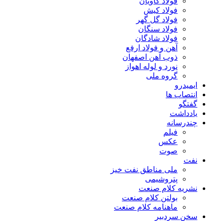
فولاد کاویان
فولاد کیش
فولاد گل گهر
فولاد سنگان
فولاد شادگان
آهن و فولاد ارفع
ذوب آهن اصفهان
نورد و لوله اهواز
گروه ملی
ایمیدرو
انتصاب ها
گفتگو
یادداشت
چندرسانه
فیلم
عکس
صوت
نفت
ملی مناطق نفت خیز
پتروشیمی
نشریه کلام صنعت
بولتن کلام صنعت
ماهنامه کلام صنعت
سخن سردبیر