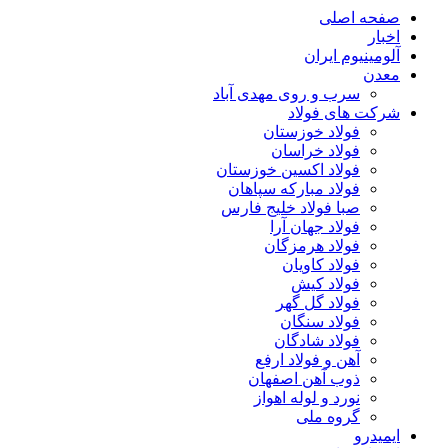
صفحه اصلی
اخبار
آلومینیوم ایران
معدن
سرب و روی مهدی آباد
شرکت های فولاد
فولاد خوزستان
فولاد خراسان
فولاد اکسین خوزستان
فولاد مبارکه سپاهان
صبا فولاد خلیج فارس
فولاد جهان آرا
فولاد هرمزگان
فولاد کاویان
فولاد کیش
فولاد گل گهر
فولاد سنگان
فولاد شادگان
آهن و فولاد ارفع
ذوب آهن اصفهان
نورد و لوله اهواز
گروه ملی
ایمیدرو