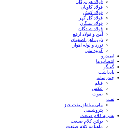
فولاد هرمزگان
فولاد کاویان
فولاد کیش
فولاد گل گهر
فولاد سنگان
فولاد شادگان
آهن و فولاد ارفع
ذوب آهن اصفهان
نورد و لوله اهواز
گروه ملی
ایمیدرو
انتصاب ها
گفتگو
یادداشت
چندرسانه
فیلم
عکس
صوت
نفت
ملی مناطق نفت خیز
پتروشیمی
نشریه کلام صنعت
بولتن کلام صنعت
ماهنامه کلام صنعت