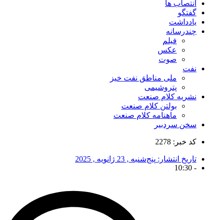
انتصاب ها
گفتگو
یادداشت
چندرسانه
فیلم
عکس
صوت
نفت
ملی مناطق نفت خیز
پتروشیمی
نشریه کلام صنعت
بولتن کلام صنعت
ماهنامه کلام صنعت
سخن سردبیر
کد خبر: 2278
تاریخ انتشار:
پنج‌شنبه , 23 ژانویه , 2025
10:30
-