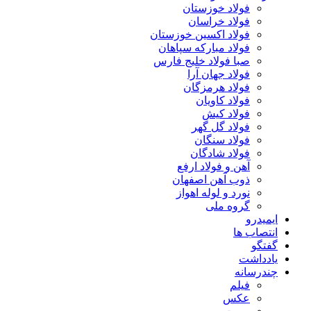
فولاد خوزستان
فولاد خراسان
فولاد اکسین خوزستان
فولاد مبارکه سپاهان
صبا فولاد خلیج فارس
فولاد جهان آرا
فولاد هرمزگان
فولاد کاویان
فولاد کیش
فولاد گل گهر
فولاد سنگان
فولاد شادگان
آهن و فولاد ارفع
ذوب آهن اصفهان
نورد و لوله اهواز
گروه ملی
ایمیدرو
انتصاب ها
گفتگو
یادداشت
چندرسانه
فیلم
عکس