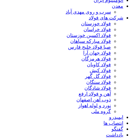
آلومینیوم ایران
معدن
سرب و روی مهدی آباد
شرکت های فولاد
فولاد خوزستان
فولاد خراسان
فولاد اکسین خوزستان
فولاد مبارکه سپاهان
صبا فولاد خلیج فارس
فولاد جهان آرا
فولاد هرمزگان
فولاد کاویان
فولاد کیش
فولاد گل گهر
فولاد سنگان
فولاد شادگان
آهن و فولاد ارفع
ذوب آهن اصفهان
نورد و لوله اهواز
گروه ملی
ایمیدرو
انتصاب ها
گفتگو
یادداشت