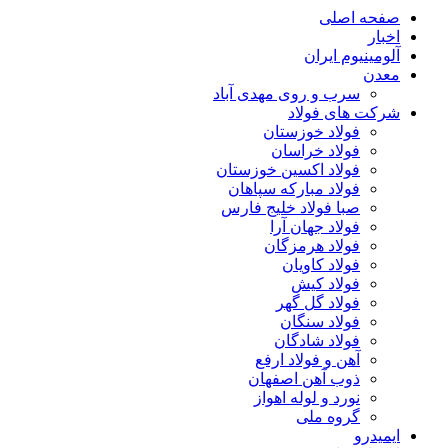
صفحه اصلی
اخبار
آلومینیوم ایران
معدن
سرب و روی مهدی آباد
شرکت های فولاد
فولاد خوزستان
فولاد خراسان
فولاد اکسین خوزستان
فولاد مبارکه سپاهان
صبا فولاد خلیج فارس
فولاد جهان آرا
فولاد هرمزگان
فولاد کاویان
فولاد کیش
فولاد گل گهر
فولاد سنگان
فولاد شادگان
آهن و فولاد ارفع
ذوب آهن اصفهان
نورد و لوله اهواز
گروه ملی
ایمیدرو