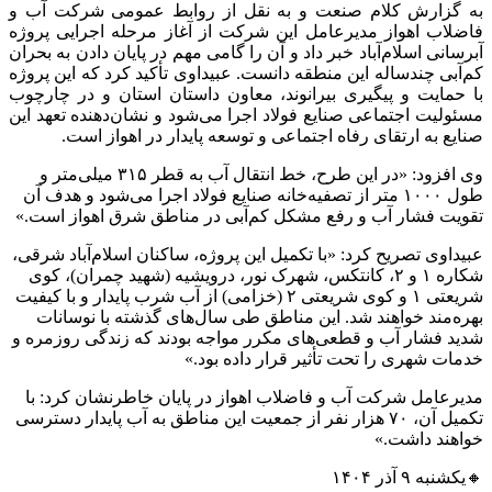
به گزارش‌ کلام صنعت و به نقل از روابط عمومی شرکت آب و
فاضلاب اهواز مدیرعامل این شرکت از آغاز مرحله اجرایی پروژه
آبرسانی اسلام‌آباد خبر داد و آن را گامی مهم در پایان دادن به بحران
کم‌آبی چندساله این منطقه دانست. عبیداوی تأکید کرد که این پروژه
با حمایت و پیگیری بیرانوند، معاون داستان استان و در چارچوب
مسئولیت اجتماعی صنایع فولاد اجرا می‌شود و نشان‌دهنده تعهد این
صنایع به ارتقای رفاه اجتماعی و توسعه پایدار در اهواز است.
وی افزود: «در این طرح، خط انتقال آب به قطر ۳۱۵ میلی‌متر و
طول ۱۰۰۰ متر از تصفیه‌خانه صنایع فولاد اجرا می‌شود و هدف آن
تقویت فشار آب و رفع مشکل کم‌آبی در مناطق شرق اهواز است.»
عبیداوی تصریح کرد: «با تکمیل این پروژه، ساکنان اسلام‌آباد شرقی،
شکاره ۱ و ۲، کانتکس، شهرک نور، درویشیه (شهید چمران)، کوی
شریعتی ۱ و کوی شریعتی ۲ (خزامی) از آب شرب پایدار و با کیفیت
بهره‌مند خواهند شد. این مناطق طی سال‌های گذشته با نوسانات
شدید فشار آب و قطعی‌های مکرر مواجه بودند که زندگی روزمره و
خدمات شهری را تحت تأثیر قرار داده بود.»
مدیرعامل شرکت آب و فاضلاب اهواز در پایان خاطرنشان کرد: با
تکمیل آن، ۷۰ هزار نفر از جمعیت این مناطق به آب پایدار دسترسی
خواهند داشت.»
🔸یکشنبه ۹ آذر ۱۴۰۴