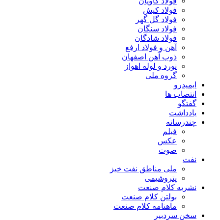
فولاد کاویان
فولاد کیش
فولاد گل گهر
فولاد سنگان
فولاد شادگان
آهن و فولاد ارفع
ذوب آهن اصفهان
نورد و لوله اهواز
گروه ملی
ایمیدرو
انتصاب ها
گفتگو
یادداشت
چندرسانه
فیلم
عکس
صوت
نفت
ملی مناطق نفت خیز
پتروشیمی
نشریه کلام صنعت
بولتن کلام صنعت
ماهنامه کلام صنعت
سخن سردبیر