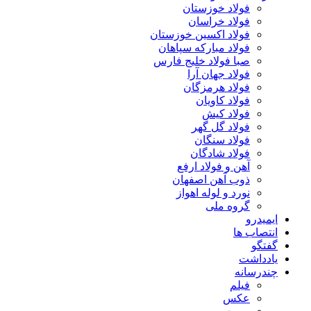
فولاد خوزستان
فولاد خراسان
فولاد اکسین خوزستان
فولاد مبارکه سپاهان
صبا فولاد خلیج فارس
فولاد جهان آرا
فولاد هرمزگان
فولاد کاویان
فولاد کیش
فولاد گل گهر
فولاد سنگان
فولاد شادگان
آهن و فولاد ارفع
ذوب آهن اصفهان
نورد و لوله اهواز
گروه ملی
ایمیدرو
انتصاب ها
گفتگو
یادداشت
چندرسانه
فیلم
عکس