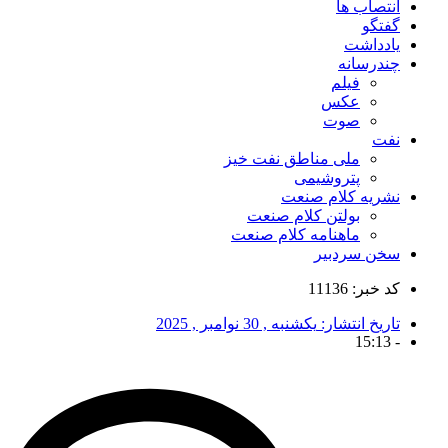
انتصاب ها
گفتگو
یادداشت
چندرسانه
فیلم
عکس
صوت
نفت
ملی مناطق نفت خیز
پتروشیمی
نشریه کلام صنعت
بولتن کلام صنعت
ماهنامه کلام صنعت
سخن سردبیر
کد خبر: 11136
تاریخ انتشار:
یکشنبه , 30 نوامبر , 2025
15:13
-