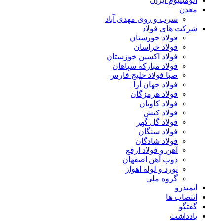
آلومینیوم ایران
معدن
سرب و روی مهدی آباد
شرکت های فولاد
فولاد خوزستان
فولاد خراسان
فولاد اکسین خوزستان
فولاد مبارکه سپاهان
صبا فولاد خلیج فارس
فولاد جهان آرا
فولاد هرمزگان
فولاد کاویان
فولاد کیش
فولاد گل گهر
فولاد سنگان
فولاد شادگان
آهن و فولاد ارفع
ذوب آهن اصفهان
نورد و لوله اهواز
گروه ملی
ایمیدرو
انتصاب ها
گفتگو
یادداشت