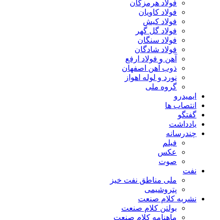
فولاد هرمزگان
فولاد کاویان
فولاد کیش
فولاد گل گهر
فولاد سنگان
فولاد شادگان
آهن و فولاد ارفع
ذوب آهن اصفهان
نورد و لوله اهواز
گروه ملی
ایمیدرو
انتصاب ها
گفتگو
یادداشت
چندرسانه
فیلم
عکس
صوت
نفت
ملی مناطق نفت خیز
پتروشیمی
نشریه کلام صنعت
بولتن کلام صنعت
ماهنامه کلام صنعت