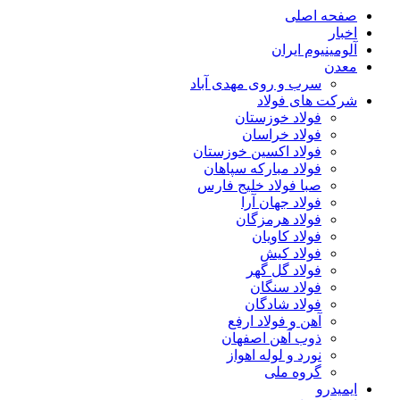
صفحه اصلی
اخبار
آلومینیوم ایران
معدن
سرب و روی مهدی آباد
شرکت های فولاد
فولاد خوزستان
فولاد خراسان
فولاد اکسین خوزستان
فولاد مبارکه سپاهان
صبا فولاد خلیج فارس
فولاد جهان آرا
فولاد هرمزگان
فولاد کاویان
فولاد کیش
فولاد گل گهر
فولاد سنگان
فولاد شادگان
آهن و فولاد ارفع
ذوب آهن اصفهان
نورد و لوله اهواز
گروه ملی
ایمیدرو