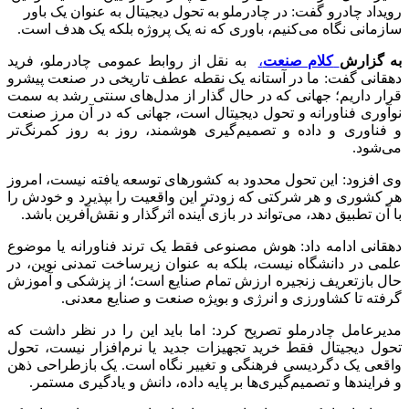
رویداد چادرو گفت: در چادرملو به تحول دیجیتال به عنوان یک باور
سازمانی نگاه می‌کنیم، باوری که نه یک پروژه بلکه یک هدف است.
به گزارش
کلام صنعت
،
به نقل از روابط عمومی چادرملو، فرید
دهقانی گفت: ما در آستانه یک نقطه عطف تاریخی در صنعت پیشرو
قرار داریم؛ جهانی که در حال گذار از مدل‌های سنتی رشد به سمت
نوآوری فناورانه و تحول دیجیتال است، جهانی که در آن مرز صنعت
و فناوری و داده و تصمیم‌گیری هوشمند، روز به روز کمرنگ‌تر
می‌شود.
وی افزود: این تحول محدود به کشورهای توسعه یافته نیست، امروز
هر کشوری و هر شرکتی که زودتر این واقعیت را بپذیرد و خودش را
با آن تطبیق دهد، می‌تواند در بازی آینده اثرگذار و نقش‌آفرین باشد.
دهقانی ادامه داد: هوش مصنوعی فقط یک ترند فناورانه یا موضوع
علمی در دانشگاه نیست، بلکه به عنوان زیرساخت تمدنی نوین، در
حال بازتعریف زنجیره ارزش تمام صنایع است؛ از پزشکی و آموزش
گرفته تا کشاورزی و انرژی و بویژه صنعت و صنایع معدنی.
مدیرعامل چادرملو تصریح کرد: اما باید این را در نظر داشت که
تحول دیجیتال فقط خرید تجهیزات جدید یا نرم‌افزار نیست، تحول
واقعی یک دگردیسی فرهنگی و تغییر نگاه است. یک بازطراحی ذهن
و فرایندها و تصمیم‌گیری‌ها بر پایه داده، دانش و یادگیری مستمر.