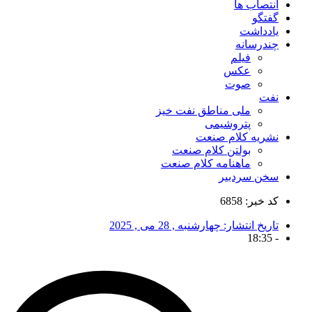
انتصاب ها
گفتگو
یادداشت
چندرسانه
فیلم
عکس
صوت
نفت
ملی مناطق نفت خیز
پتروشیمی
نشریه کلام صنعت
بولتن کلام صنعت
ماهنامه کلام صنعت
سخن سردبیر
کد خبر: 6858
تاریخ انتشار:
چهارشنبه , 28 می , 2025
18:35
-