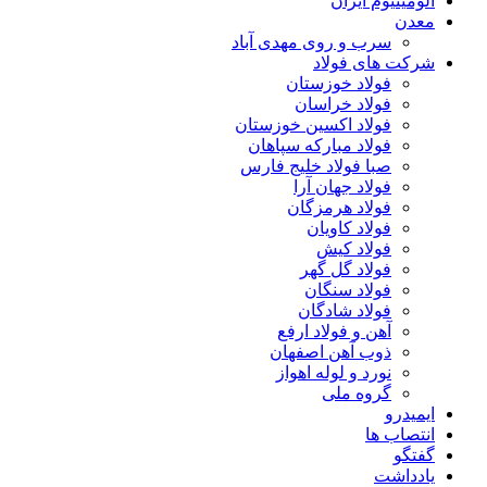
آلومینیوم ایران
معدن
سرب و روی مهدی آباد
شرکت های فولاد
فولاد خوزستان
فولاد خراسان
فولاد اکسین خوزستان
فولاد مبارکه سپاهان
صبا فولاد خلیج فارس
فولاد جهان آرا
فولاد هرمزگان
فولاد کاویان
فولاد کیش
فولاد گل گهر
فولاد سنگان
فولاد شادگان
آهن و فولاد ارفع
ذوب آهن اصفهان
نورد و لوله اهواز
گروه ملی
ایمیدرو
انتصاب ها
گفتگو
یادداشت