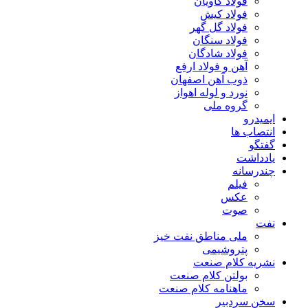
فولاد کاویان
فولاد کیش
فولاد گل گهر
فولاد سنگان
فولاد شادگان
آهن و فولاد ارفع
ذوب آهن اصفهان
نورد و لوله اهواز
گروه ملی
ایمیدرو
انتصاب ها
گفتگو
یادداشت
چندرسانه
فیلم
عکس
صوت
نفت
ملی مناطق نفت خیز
پتروشیمی
نشریه کلام صنعت
بولتن کلام صنعت
ماهنامه کلام صنعت
سخن سردبیر