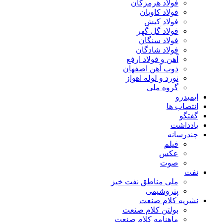
فولاد هرمزگان
فولاد کاویان
فولاد کیش
فولاد گل گهر
فولاد سنگان
فولاد شادگان
آهن و فولاد ارفع
ذوب آهن اصفهان
نورد و لوله اهواز
گروه ملی
ایمیدرو
انتصاب ها
گفتگو
یادداشت
چندرسانه
فیلم
عکس
صوت
نفت
ملی مناطق نفت خیز
پتروشیمی
نشریه کلام صنعت
بولتن کلام صنعت
ماهنامه کلام صنعت