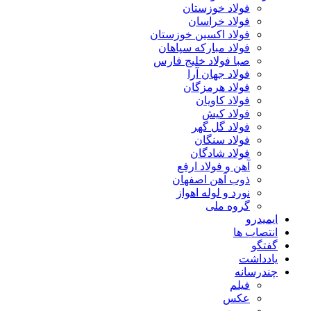
فولاد خوزستان
فولاد خراسان
فولاد اکسین خوزستان
فولاد مبارکه سپاهان
صبا فولاد خلیج فارس
فولاد جهان آرا
فولاد هرمزگان
فولاد کاویان
فولاد کیش
فولاد گل گهر
فولاد سنگان
فولاد شادگان
آهن و فولاد ارفع
ذوب آهن اصفهان
نورد و لوله اهواز
گروه ملی
ایمیدرو
انتصاب ها
گفتگو
یادداشت
چندرسانه
فیلم
عکس