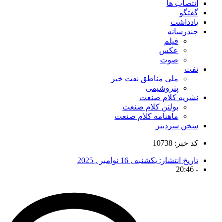
انتصاب ها
گفتگو
یادداشت
چندرسانه
فیلم
عکس
صوت
نفت
ملی مناطق نفت خیز
پتروشیمی
نشریه کلام صنعت
بولتن کلام صنعت
ماهنامه کلام صنعت
سخن سردبیر
کد خبر: 10738
تاریخ انتشار:
یکشنبه , 16 نوامبر , 2025
20:46
-