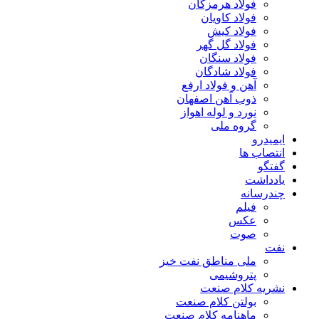
فولاد هرمزگان
فولاد کاویان
فولاد کیش
فولاد گل گهر
فولاد سنگان
فولاد شادگان
آهن و فولاد ارفع
ذوب آهن اصفهان
نورد و لوله اهواز
گروه ملی
ایمیدرو
انتصاب ها
گفتگو
یادداشت
چندرسانه
فیلم
عکس
صوت
نفت
ملی مناطق نفت خیز
پتروشیمی
نشریه کلام صنعت
بولتن کلام صنعت
ماهنامه کلام صنعت