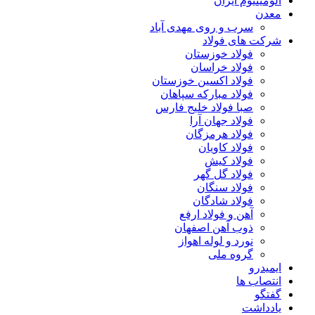
آلومینیوم ایران
معدن
سرب و روی مهدی آباد
شرکت های فولاد
فولاد خوزستان
فولاد خراسان
فولاد اکسین خوزستان
فولاد مبارکه سپاهان
صبا فولاد خلیج فارس
فولاد جهان آرا
فولاد هرمزگان
فولاد کاویان
فولاد کیش
فولاد گل گهر
فولاد سنگان
فولاد شادگان
آهن و فولاد ارفع
ذوب آهن اصفهان
نورد و لوله اهواز
گروه ملی
ایمیدرو
انتصاب ها
گفتگو
یادداشت