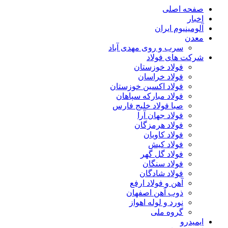
صفحه اصلی
اخبار
آلومینیوم ایران
معدن
سرب و روی مهدی آباد
شرکت های فولاد
فولاد خوزستان
فولاد خراسان
فولاد اکسین خوزستان
فولاد مبارکه سپاهان
صبا فولاد خلیج فارس
فولاد جهان آرا
فولاد هرمزگان
فولاد کاویان
فولاد کیش
فولاد گل گهر
فولاد سنگان
فولاد شادگان
آهن و فولاد ارفع
ذوب آهن اصفهان
نورد و لوله اهواز
گروه ملی
ایمیدرو