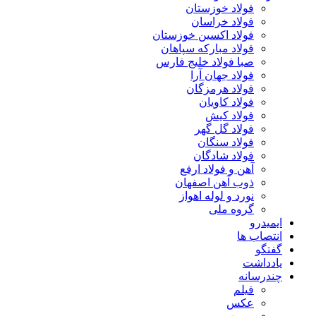
فولاد خوزستان
فولاد خراسان
فولاد اکسین خوزستان
فولاد مبارکه سپاهان
صبا فولاد خلیج فارس
فولاد جهان آرا
فولاد هرمزگان
فولاد کاویان
فولاد کیش
فولاد گل گهر
فولاد سنگان
فولاد شادگان
آهن و فولاد ارفع
ذوب آهن اصفهان
نورد و لوله اهواز
گروه ملی
ایمیدرو
انتصاب ها
گفتگو
یادداشت
چندرسانه
فیلم
عکس