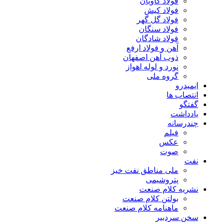
فولاد کاویان
فولاد کیش
فولاد گل گهر
فولاد سنگان
فولاد شادگان
آهن و فولاد ارفع
ذوب آهن اصفهان
نورد و لوله اهواز
گروه ملی
ایمیدرو
انتصاب ها
گفتگو
یادداشت
چندرسانه
فیلم
عکس
صوت
نفت
ملی مناطق نفت خیز
پتروشیمی
نشریه کلام صنعت
بولتن کلام صنعت
ماهنامه کلام صنعت
سخن سردبیر