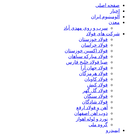
صفحه اصلی
اخبار
آلومینیوم ایران
معدن
سرب و روی مهدی آباد
شرکت های فولاد
فولاد خوزستان
فولاد خراسان
فولاد اکسین خوزستان
فولاد مبارکه سپاهان
صبا فولاد خلیج فارس
فولاد جهان آرا
فولاد هرمزگان
فولاد کاویان
فولاد کیش
فولاد گل گهر
فولاد سنگان
فولاد شادگان
آهن و فولاد ارفع
ذوب آهن اصفهان
نورد و لوله اهواز
گروه ملی
ایمیدرو