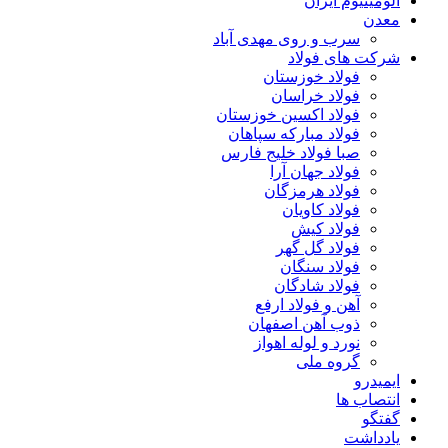
آلومینیوم ایران
معدن
سرب و روی مهدی آباد
شرکت های فولاد
فولاد خوزستان
فولاد خراسان
فولاد اکسین خوزستان
فولاد مبارکه سپاهان
صبا فولاد خلیج فارس
فولاد جهان آرا
فولاد هرمزگان
فولاد کاویان
فولاد کیش
فولاد گل گهر
فولاد سنگان
فولاد شادگان
آهن و فولاد ارفع
ذوب آهن اصفهان
نورد و لوله اهواز
گروه ملی
ایمیدرو
انتصاب ها
گفتگو
یادداشت