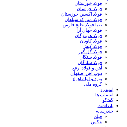
فولاد خوزستان
فولاد خراسان
فولاد اکسین خوزستان
فولاد مبارکه سپاهان
صبا فولاد خلیج فارس
فولاد جهان آرا
فولاد هرمزگان
فولاد کاویان
فولاد کیش
فولاد گل گهر
فولاد سنگان
فولاد شادگان
آهن و فولاد ارفع
ذوب آهن اصفهان
نورد و لوله اهواز
گروه ملی
ایمیدرو
انتصاب ها
گفتگو
یادداشت
چندرسانه
فیلم
عکس