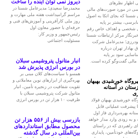
دیروز نمی توان اینده را ساخت
 اظهار نظرهای
محمدرضا سعیدی؛ مدیرعامل شستا در
سی در مورد صورت‌های مالی
مراسم گرامیداشت هفته ملی مهارت و
 شستا که بجای اتکا به اصول
روز ملی کارآفرینی و آموزش‌های فنی و
برسی، بیشتر بر پایه
حرفه‌ای با حضور معاون اول
ی شخصی و اهداف خاص رقم
رئیس‌جمهور و وزیر کار:
برنگار مرکز ارتباطات شستا
مسئولیت اجتماعی
گودرزی؛ مدیرعامل شرکت
بهادار تهران درباره
سایی سود بر پایه
انبار متانول پتروشیمی سبلان
مالی گفت‌وگو کرده است.
در بورس انرژی پذیرش شد
همسو با سیاست‌های کلان مبنی بر
بهره‌گیری از ابزارهای نوین معاملاتی و
یروگاه خورشیدی بهبهان
تقویت شفافیت در زنجیره تأمین، انبار
ستان در آستانه
ری
متانول شرکت پتروشیمی سبلان با
ظرفیت ۱۰ هزار تن در بورس انرژی
گاه خورشیدی بهبهان فولاد
 پیشرفت عملیاتی قابل‌
تانه بهره‌برداری فاز اول
و به‌ زودی وارد مدار خواهد
بازرسی بیش از ۵۵۶ هزار تن
ای راهبردی که در راستای
محصول مطابق استانداردهای
اه‌های خودتأمین، پایداری
بین‌المللی در سال گذشته