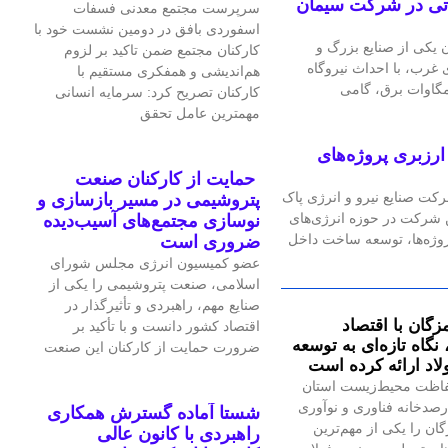
گاه گازی ۲۴ مگاواتی در شرکت سیمان
سرپرست مجتمع معدنی فسفات
اسفوردی بافق در دومین نشست خود با
یکی از صنایع بزرگ و
کارکنان مجتمع ضمن تاکید بر لزوم
رب، با احداث نیروگاه
هم‌اندیشی و همفکری مستقیم با
کارکنان تصریح کرد: سرمایه انسانی
مهمترین عامل تحقق
رزبری پروژه‌های
حمایت از کارکنان صنعت
رکت صنایع نیرو و انرژی پاک
پتروشیمی در مسیر بازسازی و
ین شرکت در حوزه انرژی‌های
نوسازی مجتمع‌های آسیب‌دیده
پروژه‌ها، توسعه ساخت داخل
ضروری است
عضو کمیسیون انرژی مجلس شورای
اسلامی، صنعت پتروشیمی را یکی از
صنایع مهم، راهبردی و تأثیرگذار در
زگان با اقتصاد
اقتصاد کشور دانست و با تأکید بر
گاه تازه‌ای به توسعه
ضرورت حمایت از کارکنان این صنعت
اد ارائه کرده است
اظت محیط‌زیست استان
صدخانه فناوری و نوآوری
شستا آماده گسترش همکاری
گان را یکی از مهم‌ترین
راهبردی با کانون عالی