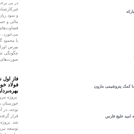
در پی برخی
غیرکارشنا
اركه
و سود زیان
مالی و حسا
قضاوت‌‌ها
می‌خورد، خ
با محمود 
بورس اوراق 
چگونگی شنا
صورت‌های 
فاز اول ن
فولاد خوز
بهره‌بردا
پروژه نیرو
خوزستان با
توجه، در آس
قرار گرفته 
ه امید خلیج فارس
شد. پروژه‌
توسعه نیروگ