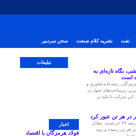
نفت
نشریه کلام صنعت
سخن سردبیر
تبلیغات
ی، نگاه تازه‌ای به
ه است
مزگان، رصدخانه فناوری و
‌ترین زیرساخت‌های تحول در
 این شرکت با تکیه بر
قیمت جهانی مس در معاملات اخیر با رشد ۱.۴۲درصدی، معادل
اخبار
، به ۱۴هزار و ۴۷.۹۷ دلار در هر تن رسیده و روند
فولاد هرمزگان با اقتصاد
ی حفظ