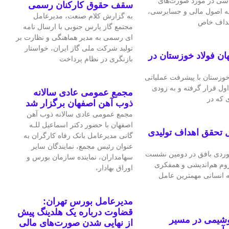
اسی در مورد صورت‌های
سقف حقوق کارکنان رسمی
 به اصول مالی و حسابرسی،
به گزارش کلام صنعت، مدیرعامل
اهداف خاص
مجتمع گاز پارس جنوبی با ارسال نامه
ای رسمی به مدیر هماهنگی و نظارت بر
تولید شرکت ملی گاز ایران، خواستار
ان فولاد خوزستان در
بازنگری در نظام پرداخت
 خوزستان با پیشرفت عملیاتی
اول قرار گرفته و به‌ زودی
مجمع عمومی عادی سالانه
 که در
ذوب آهن اصفهان برگزار شد
مجمع عمومی عادی سالانه ذوب آهن
اصفهان با حضور دکتر اسماعیل للـه
 تحقق اهداف تولیدی
گانی مدیرعامل بانک رفاه کارگران به
عنوان رئیس مجمع، نمایندگان سایر
ردی بافق در دومین نشست
سهامداران، نماینده سازمان بورس و
لزوم هم‌اندیشی و همفکری
اوراق بهادار،
ه انسانی مهمترین عامل
مدیرعامل بورس تهران:
قضاوت درباره یک هلدینگ پیش
وشیمی در مسیر
از نهایی شدن صورت‌های مالی