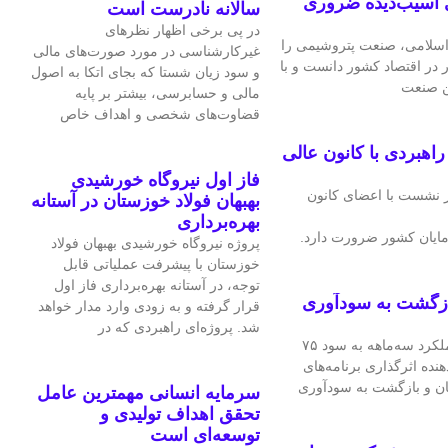
 آسیب‌دیده ضروری
سالانه نادرست است
در پی برخی اظهار نظرهای
سلامی، صنعت پتروشیمی را
غیرکارشناسی در مورد صورت‌های مالی
ر در اقتصاد کشور دانست و با
و سود زیان شستا که بجای اتکا به اصول
ین صنعت
مالی و حسابرسی، بیشتر بر پایه
قضاوت‌‌های شخصی و اهداف خاص
هبردی با کانون عالی
فاز اول نیروگاه خورشیدی
 نشست با اعضای کانون
بهبهان فولاد خوزستان در آستانه
بهره‌برداری
ایان کشور ضرورت دارد.
پروژه نیروگاه خورشیدی بهبهان فولاد
خوزستان با پیشرفت عملیاتی قابل‌
توجه، در آستانه بهره‌برداری فاز اول
ازگشت به سودآوری
قرار گرفته و به‌ زودی وارد مدار خواهد
شد. پروژه‌ای راهبردی که در
شرکت فرآورده‌های نسوز ایران در عملکرد سه‌ماهه به سود ۷۵
هنده اثرگذاری برنامه‌های
ان و بازگشت به سودآوری
سرمایه انسانی مهمترین عامل
تحقق اهداف تولیدی و
توسعه‌ای است