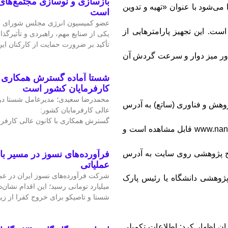
بازسازی و نوسازی مجتمع‌های
‌شود با عنوان «تهیه و تدوین
است
عضو کمیسیون انرژی مجلس شورای ا
ت. این تجهیز پارامترهایی از
یکی از صنایع مهم، راهبردی و تأثیرگذا
تأکید بر ضرورت حمایت از کارکنان ا
ور میز دوار و سرعت گردش آن
شستا آماده گسترش همکاری را
کارفرمایان کشور است
محمدرضا سعیدی؛ مدیرعامل شستا در
ژوهش و فناوری (ساتع) به آدرس
عالی کارفرمایان کشور:
گسترش همکاری با کانون عالی کارفرم
www.sate.atf.gov.ir و سامانه نظام ایده‌ها و نیازها به آدرس www.nan.ac قابل مشاهده است و
طرح پژوهشی روی سایت به آدرس
فرآورده‌های نسوز در مسیر ب
عملیاتی
عاونت پژوهشی دانشگاه یا رئیس پارک
میلیارد تومانی رسید؛ این اقدام نشان‌د
شستا و تاصیکو برای خروج کفرا از زی
 اظهار کرد: اطلاعات تکمیلی