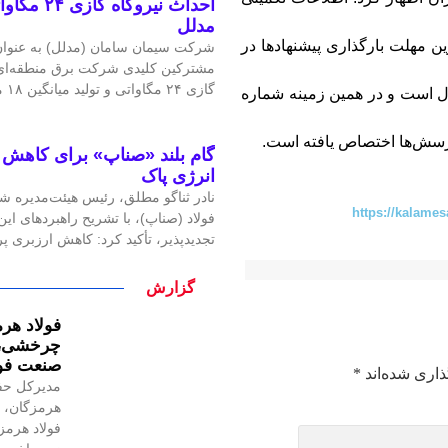
احداث نیرو
مدلل
 مهلت بارگذاری پیشنهادها در
شرکت سیمان سامان (مدلل) به عنوان 
مشترکین کلیدی شرکت برق منطقه‌ای غ
گازی ۲۴ مگاواتی و تولید میانگین ۱۸ مگاوات برق، گامی
ت و مورد دوم ۱۱ اردیبهشت امسال است و در همین زمینه شماره
گام بلند «صناپ» برای کاهش ا
انرژی پاک
نادر ثناگو مطلق، رئیس هیئت‌مدیره ش
https://kalames
فولاد (صناپ)، با تشریح راهبردهای ا
تجدیدپذیر، تأکید کرد: کاهش ارزبری 
گزارش
فولاد هرم
چرخشی، ن
صنعت فول
ذاری شده‌اند
*
مدیرکل حف
هرمزگان، ر
فولاد هرمز