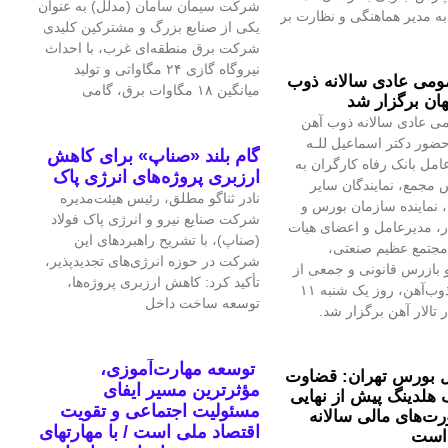
شرکت سیمان سامان (مدلل) به عنوان
 مدیر هماهنگی و نظارت بر
یکی از صنایع بزرگ و مشترکین کلیدی
شرکت برق منطقه‌ای غرب، با احداث
نیروگاه گازی ۲۴ مگاواتی و تولید
می عادی سالانه ذوب
میانگین ۱۸ مگاوات برق، گامی
ان برگزار شد
ی عادی سالانه ذوب آهن
حضور دکتر اسماعیل للـه
گام بلند «صناپ» برای کاهش
امل بانک رفاه کارگران به
ارزبری پروژه‌های انرژی پاک
 مجمع، نمایندگان سایر
نادر ثناگو مطلق، رئیس هیئت‌مدیره
 نماینده سازمان بورس و
شرکت صنایع نیرو و انرژی پاک فولاد
ار، مدیرعامل و اعضای هیات
(صناپ)، با تشریح راهبردهای این
مجتمع عظیم صنعتی،
شرکت در حوزه انرژی‌های تجدیدپذیر،
بازرس قانونی و جمعی از
تأکید کرد: کاهش ارزبری پروژه‌ها،
تلاشگران ذوب‌آهن، روز یک شنبه ۱۱
توسعه ساخت داخل
 تالار آهن برگزار شد.
توسعه مهارت‌آموزی،
 بورس تهران: قضاوت
مؤثرترین مسیر ایفای
 هلدینگ پیش از نهایی
مسئولیت اجتماعی و تقویت
‌های مالی سالانه
اقتصاد ملی است / با مهارتهای
است