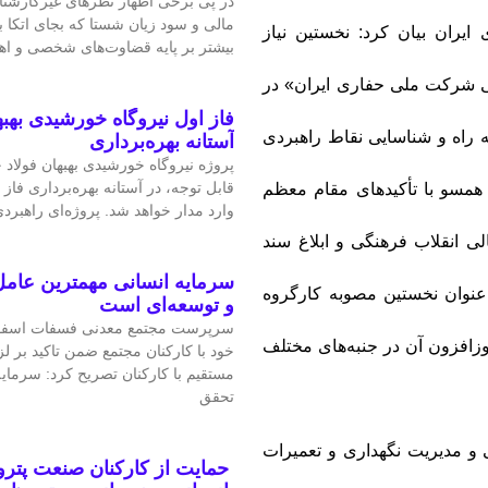
در پی برخی اظهار نظرهای غیرکارشن
مالی و سود زیان شستا که بجای اتکا
ران بیان کرد: نخستین نیاز
بیشتر بر پایه قضاوت‌‌های شخصی و 
عی شرکت ملی حفاری ایران» در
فاز اول نیروگاه خورشیدی بهبه
 راه و شناسایی نقاط راهبردی
آستانه بهره‌برداری
پروژه نیروگاه خورشیدی بهبهان فولاد
قابل‌ توجه، در آستانه بهره‌برداری فاز 
مسو با تأکیدهای مقام معظم
وارد مدار خواهد شد. پروژه‌ای راهبردی
انقلاب فرهنگی و ابلاغ سند
سرمایه انسانی مهمترین عامل
نوان نخستین مصوبه کارگروه
و توسعه‌ای است
سرپرست مجتمع معدنی فسفات اسفو
افزون آن در جنبه‌های مختلف
خود با کارکنان مجتمع ضمن تاکید بر 
مستقیم با کارکنان تصریح کرد: سرمای
تحقق
نی و مدیریت نگهداری و تعمیرات
حمایت از کارکنان صنعت پتر