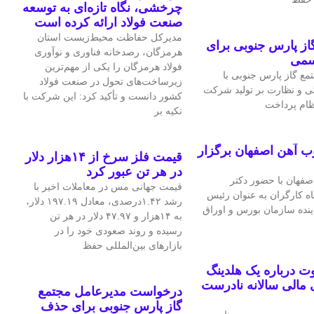
چرخشی، نگاه تازه‌ای به توسعه
صنعت فولاد ارائه کرده است
مدیرکل حفاظت محیط‌زیست استان
ز پارس جنوبی برای
هرمزگان، رصدخانه فناوری و نوآوری
سمی
فولاد هرمزگان را یکی از مهم‌ترین
ع گاز پارس جنوبی با
زیرساخت‌های تحول در صنعت فولاد
ی و نظارت بر تولید شرکت
کشور دانست و تأکید کرد: این شرکت با
نظام پرداخت
تکیه بر
ب آهن اصفهان برگزار
قیمت فلز سرخ از ۱۴هزار دلار
در هر تن عبور کرد
فهان با حضور دکتر
قیمت جهانی مس در معاملات اخیر با
اه کارگران به عنوان رئیس
رشد ۱.۴۲درصدی، معادل ۱۹۷.۱۹ دلار،
اینده سازمان بورس و اوراق
به ۱۴هزار و ۴۷.۹۷ دلار در هر تن
رسیده و روند صعودی خود را در
بازارهای بین‌المللی حفظ
 درباره یک هلدینگ
مالی سالانه نادرست
درخواست مدیرعامل مجتمع
گاز پارس جنوبی برای حذف