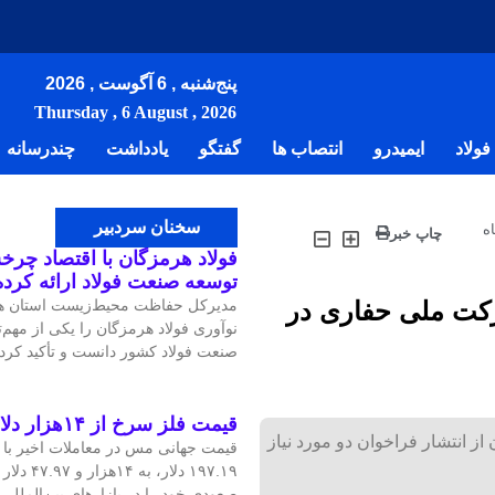
پنج‌شنبه , 6 آگوست , 2026
Thursday , 6 August , 2026
ولاد
ایمیدرو
انتصاب ها
گفتگو
یادداشت
چندرسانه
سخنان سردبیر
ه
چاپ خبر
فولاد هرمزگان با اقتصاد چرخش
توسعه صنعت فولاد ارائه کرد
رکت ملی حفاری در
مدیرکل حفاظت محیط‌زیست استان هر
نوآوری فولاد هرمزگان را یکی از مهم
صنعت فولاد کشور دانست و تأکید کرد:
قیمت فلز سرخ از ۱۴هزار دلار در هر تن عبور کرد
انتشار فراخوان دو مورد نیاز
۱۹۷.۱۹ دلار
صعودی خود را در بازارهای بین‌الملل