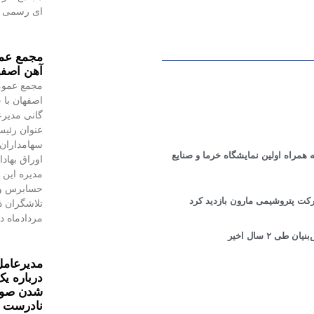
ای رسمی به
مجمع عمو
آهن اصفه
مجمع عموم
اصفهان با 
گانی مدیرع
عنوان رئیس
سهامداران،
همراه اولین نمایشگاه خرما و صنایع
اوراق بهاد
مدیره این 
حسابرس و 
کت پتروشیمی مارون بازدید کرد
مردادماه در
 ۲ سال اخیر
مدیرعامل
درباره یک
شدن صورت
نادرست 