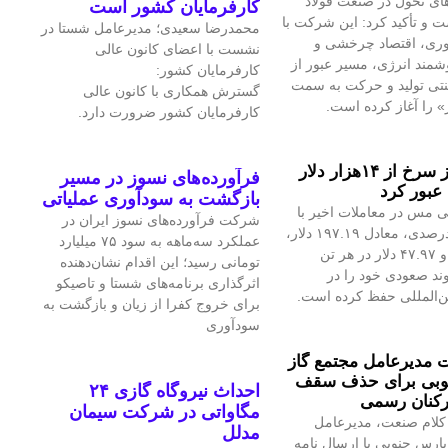
ای تحول در صنعت فولاد
کارفرمایان کشور است
 و تأکید کرد: این شرکت با
محمدرضا سعیدی؛ مدیرعامل شستا در
آوری، اقتصاد چرخشی و
نشست با اعضای کانون عالی
مند انرژی، مسیر عبور از
کارفرمایان کشور:
نتی تولید و حرکت به سمت
گسترش همکاری با کانون عالی
» را آغاز کرده است.
کارفرمایان کشور ضرورت دارد.
قیمت فلز سرخ از ۱۴هزار دلار
فرآورده‌های نسوز در مسیر
عبور کرد
بازگشت به سودآوری عملیاتی
 مس در معاملات اخیر با
شرکت فرآورده‌های نسوز ایران در
رشد ۱.۴۲درصدی، معادل ۱۹۷.۱۹ دلار،
عملکرد سه‌ماهه به سود ۷۵ میلیارد
به ۱۴هزار و ۴۷.۹۷ دلار در هر تن
تومانی رسید؛ این اقدام نشان‌دهنده
ند صعودی خود را در
اثرگذاری برنامه‌های شستا و تاصیکو
ین‌المللی حفظ کرده است.
برای خروج کفرا از زیان و بازگشت به
سودآوری
مدیرعامل مجتمع گاز
وبی برای حذف سقف
احداث نیروگاه گازی ۲۴
رکنان رسمی
مگاواتی در شرکت سیمان
کلام صنعت، مدیرعامل
مدلل
پارس جنوبی با ارسال نامه