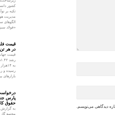
زیرساخت‌ه
کشور دانست
تکیه بر نو
مدیریت هوش
الگوهای س
«فولاد سبز
در هر تن 
قیمت جهانی
رسیده و رو
بازارهای ب
درخواست 
پارس جن
حقوق کا
اره دیدگاهی می‌نویسم.
به گزارش 
مجتمع گاز 