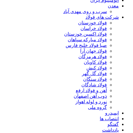
آلومینیوم ایران
معدن
سرب و روی مهدی آباد
شرکت های فولاد
فولاد خوزستان
فولاد خراسان
فولاد اکسین خوزستان
فولاد مبارکه سپاهان
صبا فولاد خلیج فارس
فولاد جهان آرا
فولاد هرمزگان
فولاد کاویان
فولاد کیش
فولاد گل گهر
فولاد سنگان
فولاد شادگان
آهن و فولاد ارفع
ذوب آهن اصفهان
نورد و لوله اهواز
گروه ملی
ایمیدرو
انتصاب ها
گفتگو
یادداشت