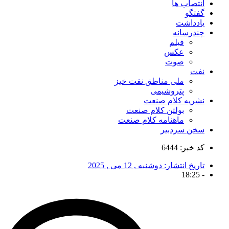
انتصاب ها
گفتگو
یادداشت
چندرسانه
فیلم
عکس
صوت
نفت
ملی مناطق نفت خیز
پتروشیمی
نشریه کلام صنعت
بولتن کلام صنعت
ماهنامه کلام صنعت
سخن سردبیر
کد خبر: 6444
تاریخ انتشار:
دوشنبه , 12 می , 2025
18:25
-