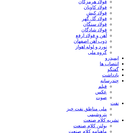
فولاد هرمزگان
فولاد کاویان
فولاد کیش
فولاد گل گهر
فولاد سنگان
فولاد شادگان
آهن و فولاد ارفع
ذوب آهن اصفهان
نورد و لوله اهواز
گروه ملی
ایمیدرو
انتصاب ها
گفتگو
یادداشت
چندرسانه
فیلم
عکس
صوت
نفت
ملی مناطق نفت خیز
پتروشیمی
نشریه کلام صنعت
بولتن کلام صنعت
ماهنامه کلام صنعت