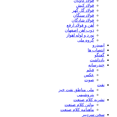
فولاد کاویان
فولاد کیش
فولاد گل گهر
فولاد سنگان
فولاد شادگان
آهن و فولاد ارفع
ذوب آهن اصفهان
نورد و لوله اهواز
گروه ملی
ایمیدرو
انتصاب ها
گفتگو
یادداشت
چندرسانه
فیلم
عکس
صوت
نفت
ملی مناطق نفت خیز
پتروشیمی
نشریه کلام صنعت
بولتن کلام صنعت
ماهنامه کلام صنعت
سخن سردبیر