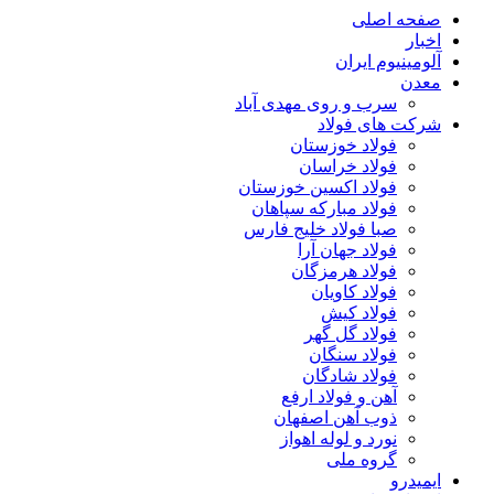
صفحه اصلی
اخبار
آلومینیوم ایران
معدن
سرب و روی مهدی آباد
شرکت های فولاد
فولاد خوزستان
فولاد خراسان
فولاد اکسین خوزستان
فولاد مبارکه سپاهان
صبا فولاد خلیج فارس
فولاد جهان آرا
فولاد هرمزگان
فولاد کاویان
فولاد کیش
فولاد گل گهر
فولاد سنگان
فولاد شادگان
آهن و فولاد ارفع
ذوب آهن اصفهان
نورد و لوله اهواز
گروه ملی
ایمیدرو