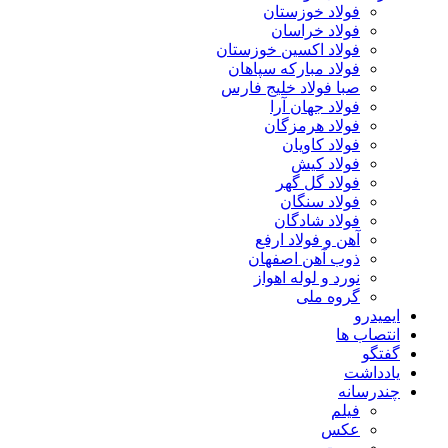
فولاد خوزستان
فولاد خراسان
فولاد اکسین خوزستان
فولاد مبارکه سپاهان
صبا فولاد خلیج فارس
فولاد جهان آرا
فولاد هرمزگان
فولاد کاویان
فولاد کیش
فولاد گل گهر
فولاد سنگان
فولاد شادگان
آهن و فولاد ارفع
ذوب آهن اصفهان
نورد و لوله اهواز
گروه ملی
ایمیدرو
انتصاب ها
گفتگو
یادداشت
چندرسانه
فیلم
عکس