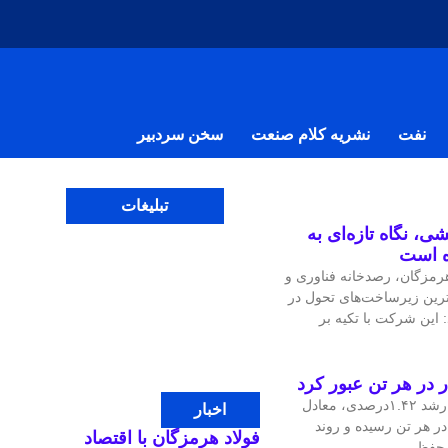
نفت
نشریه کلام صنعت
سخن سردبیر
تبلیغات
ی، نگاه تازه‌ای به
ه است
مزگان، رصدخانه فناوری و
‌ترین زیرساخت‌های تحول در
 این شرکت با تکیه بر
قیمت جهانی مس در معاملات اخیر با رشد ۱.۴۲درصدی، معادل
اخبار
، به ۱۴هزار و ۴۷.۹۷ دلار در هر تن رسیده و روند
فولاد هرمزگان با اقتصاد
ی حفظ