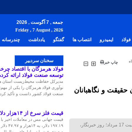
جمعه , 7 آگوست , 2026
Friday , 7 August , 2026
ولاد
ایمیدرو
انتصاب ها
گفتگو
یادداشت
چندرسانه
سخنان سردبیر
ه
چاپ خبر
فولاد هرمزگان با اقتصاد چرخش
توسعه صنعت فولاد ارائه کرد
مدیرکل حفاظت محیط‌زیست استان هر
نوآوری فولاد هرمزگان را یکی از مهم
حقیقت و نگاهبانان
صنعت فولاد کشور دانست و تأکید کرد:
قیمت فلز سرخ از ۱۴هزار دلار در هر تن عبور کرد
دکتر حمیدرضا ثقفی مدیرعامل گروه پتروپارس، در پیامی به مناسبت 17 مرداد؛ روز خبرنگار،
۱۹۷.۱۹ دلار
صعودی خود را در بازارهای بین‌الملل