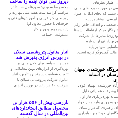
دیروز نمی توان اینده را ساخت
 اظهار نظرهای
محمدرضا سعیدی؛ مدیرعامل شستا در
سی در مورد صورت‌های مالی
مراسم گرامیداشت هفته ملی مهارت و
 شستا که بجای اتکا به اصول
روز ملی کارآفرینی و آموزش‌های فنی و
برسی، بیشتر بر پایه
حرفه‌ای با حضور معاون اول
ی شخصی و اهداف خاص رقم
رئیس‌جمهور و وزیر کار:
برنگار مرکز ارتباطات شستا
مسئولیت اجتماعی
گودرزی؛ مدیرعامل شرکت
بهادار تهران درباره
سایی سود بر پایه
انبار متانول پتروشیمی سبلان
مالی گفت‌وگو کرده است.
در بورس انرژی پذیرش شد
همسو با سیاست‌های کلان مبنی بر
بهره‌گیری از ابزارهای نوین معاملاتی و
یروگاه خورشیدی بهبهان
تقویت شفافیت در زنجیره تأمین، انبار
ستان در آستانه
ری
متانول شرکت پتروشیمی سبلان با
ظرفیت ۱۰ هزار تن در بورس انرژی
گاه خورشیدی بهبهان فولاد
 پیشرفت عملیاتی قابل‌
تانه بهره‌برداری فاز اول
و به‌ زودی وارد مدار خواهد
بازرسی بیش از ۵۵۶ هزار تن
ای راهبردی که در راستای
محصول مطابق استانداردهای
اه‌های خودتأمین، پایداری
بین‌المللی در سال گذشته