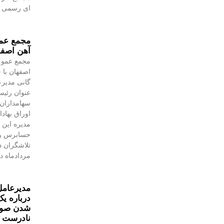
ای رسمی به
مجمع عمو
آهن اصفه
مجمع عموم
اصفهان با 
گانی مدیرع
عنوان رئیس
سهامداران،
اوراق بهاد
مدیره این 
حسابرس و 
مردادماه در
مدیرعامل
درباره یک
شدن صورت
نادرست 