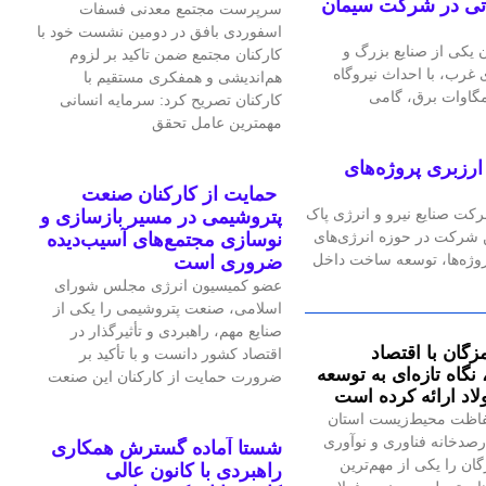
گاه گازی ۲۴ مگاواتی در شرکت سیمان
سرپرست مجتمع معدنی فسفات
اسفوردی بافق در دومین نشست خود با
یکی از صنایع بزرگ و
کارکنان مجتمع ضمن تاکید بر لزوم
رب، با احداث نیروگاه
هم‌اندیشی و همفکری مستقیم با
کارکنان تصریح کرد: سرمایه انسانی
مهمترین عامل تحقق
رزبری پروژه‌های
حمایت از کارکنان صنعت
رکت صنایع نیرو و انرژی پاک
پتروشیمی در مسیر بازسازی و
ین شرکت در حوزه انرژی‌های
نوسازی مجتمع‌های آسیب‌دیده
پروژه‌ها، توسعه ساخت داخل
ضروری است
عضو کمیسیون انرژی مجلس شورای
اسلامی، صنعت پتروشیمی را یکی از
صنایع مهم، راهبردی و تأثیرگذار در
زگان با اقتصاد
اقتصاد کشور دانست و با تأکید بر
گاه تازه‌ای به توسعه
ضرورت حمایت از کارکنان این صنعت
اد ارائه کرده است
اظت محیط‌زیست استان
صدخانه فناوری و نوآوری
شستا آماده گسترش همکاری
گان را یکی از مهم‌ترین
راهبردی با کانون عالی