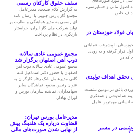
اسی در مورد صورت‌های
سقف حقوق کارکنان رسمی
 به اصول مالی و حسابرسی،
به گزارش کلام صنعت، مدیرعامل
اهداف خاص
مجتمع گاز پارس جنوبی با ارسال نامه
ای رسمی به مدیر هماهنگی و نظارت بر
تولید شرکت ملی گاز ایران، خواستار
ان فولاد خوزستان در
بازنگری در نظام پرداخت
 خوزستان با پیشرفت عملیاتی
اول قرار گرفته و به‌ زودی
مجمع عمومی عادی سالانه
 که در
ذوب آهن اصفهان برگزار شد
مجمع عمومی عادی سالانه ذوب آهن
اصفهان با حضور دکتر اسماعیل للـه
 تحقق اهداف تولیدی
گانی مدیرعامل بانک رفاه کارگران به
عنوان رئیس مجمع، نمایندگان سایر
ردی بافق در دومین نشست
سهامداران، نماینده سازمان بورس و
لزوم هم‌اندیشی و همفکری
اوراق بهادار،
ه انسانی مهمترین عامل
مدیرعامل بورس تهران:
قضاوت درباره یک هلدینگ پیش
وشیمی در مسیر
از نهایی شدن صورت‌های مالی