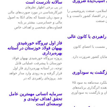
 آسیب‌دیده ضروری
سالانه نادرست است
در پی برخی اظهار نظرهای
سلامی، صنعت پتروشیمی را
غیرکارشناسی در مورد صورت‌های مالی
ر در اقتصاد کشور دانست و با
و سود زیان شستا که بجای اتکا به اصول
ین صنعت
مالی و حسابرسی، بیشتر بر پایه
قضاوت‌‌های شخصی و اهداف خاص
هبردی با کانون عالی
فاز اول نیروگاه خورشیدی
 نشست با اعضای کانون
بهبهان فولاد خوزستان در آستانه
بهره‌برداری
ایان کشور ضرورت دارد.
پروژه نیروگاه خورشیدی بهبهان فولاد
خوزستان با پیشرفت عملیاتی قابل‌
توجه، در آستانه بهره‌برداری فاز اول
ازگشت به سودآوری
قرار گرفته و به‌ زودی وارد مدار خواهد
شد. پروژه‌ای راهبردی که در
شرکت فرآورده‌های نسوز ایران در عملکرد سه‌ماهه به سود ۷۵
هنده اثرگذاری برنامه‌های
ان و بازگشت به سودآوری
سرمایه انسانی مهمترین عامل
تحقق اهداف تولیدی و
توسعه‌ای است