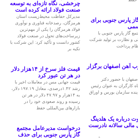
چرخشی، نگاه تازه‌ای به توسعه
صنعت فولاد ارائه کرده است
مدیرکل حفاظت محیط‌زیست استان
ز پارس جنوبی برای
هرمزگان، رصدخانه فناوری و نوآوری
سمی
فولاد هرمزگان را یکی از مهم‌ترین
ع گاز پارس جنوبی با
زیرساخت‌های تحول در صنعت فولاد
ی و نظارت بر تولید شرکت
کشور دانست و تأکید کرد: این شرکت با
نظام پرداخت
تکیه بر
ب آهن اصفهان برگزار
قیمت فلز سرخ از ۱۴هزار دلار
در هر تن عبور کرد
فهان با حضور دکتر
قیمت جهانی مس در معاملات اخیر با
اه کارگران به عنوان رئیس
رشد ۱.۴۲درصدی، معادل ۱۹۷.۱۹ دلار،
اینده سازمان بورس و اوراق
به ۱۴هزار و ۴۷.۹۷ دلار در هر تن
رسیده و روند صعودی خود را در
بازارهای بین‌المللی حفظ
 درباره یک هلدینگ
مالی سالانه نادرست
درخواست مدیرعامل مجتمع
گاز پارس جنوبی برای حذف