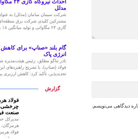
احداث نیرو
مدلل
شرکت سیمان سامان (مدلل) به عنوان 
مشترکین کلیدی شرکت برق منطقه‌ای غ
گازی ۲۴ مگاواتی و تولید میانگین ۱۸ مگاوات برق، گامی
گام بلند «صناپ» برای کاهش ا
انرژی پاک
نادر ثناگو مطلق، رئیس هیئت‌مدیره ش
فولاد (صناپ)، با تشریح راهبردهای ا
تجدیدپذیر، تأکید کرد: کاهش ارزبری 
گزارش
فولاد هرم
اره دیدگاهی می‌نویسم.
چرخشی، ن
صنعت فول
مدیرکل حف
هرمزگان، ر
فولاد هرمز