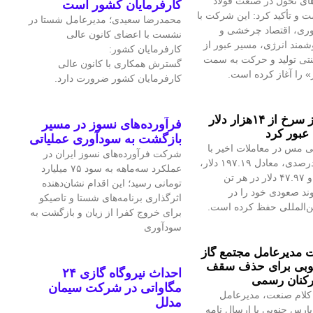
ای تحول در صنعت فولاد
کارفرمایان کشور است
 و تأکید کرد: این شرکت با
محمدرضا سعیدی؛ مدیرعامل شستا در
آوری، اقتصاد چرخشی و
نشست با اعضای کانون عالی
مند انرژی، مسیر عبور از
کارفرمایان کشور:
نتی تولید و حرکت به سمت
گسترش همکاری با کانون عالی
» را آغاز کرده است.
کارفرمایان کشور ضرورت دارد.
قیمت فلز سرخ از ۱۴هزار دلار
فرآورده‌های نسوز در مسیر
عبور کرد
بازگشت به سودآوری عملیاتی
 مس در معاملات اخیر با
شرکت فرآورده‌های نسوز ایران در
رشد ۱.۴۲درصدی، معادل ۱۹۷.۱۹ دلار،
عملکرد سه‌ماهه به سود ۷۵ میلیارد
به ۱۴هزار و ۴۷.۹۷ دلار در هر تن
تومانی رسید؛ این اقدام نشان‌دهنده
ند صعودی خود را در
اثرگذاری برنامه‌های شستا و تاصیکو
ین‌المللی حفظ کرده است.
برای خروج کفرا از زیان و بازگشت به
سودآوری
مدیرعامل مجتمع گاز
وبی برای حذف سقف
احداث نیروگاه گازی ۲۴
رکنان رسمی
مگاواتی در شرکت سیمان
کلام صنعت، مدیرعامل
مدلل
پارس جنوبی با ارسال نامه