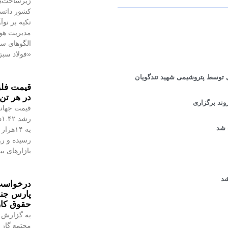
زیرساخت‌ه
کشور دانست
تکیه بر نو
مدیریت هوش
الگوهای س
«فولاد سبز
ی توسط پتروشیمی شهید تندگویان
در هر تن 
وند برگزاری
قیمت جهانی
 شد
رسیده و رو
بازارهای ب
شد
درخواست 
پارس جن
حقوق کا
به گزارش 
مجتمع گاز 