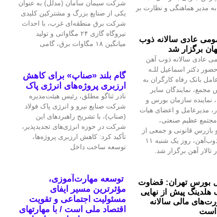
شرکت سیمان سامان (مدلل) به عنوان
 مدیر هماهنگی و نظارت بر
یکی از صنایع بزرگ و مشترکین کلیدی
شرکت برق منطقه‌ای غرب، با احداث
نیروگاه گازی ۲۴ مگاواتی و تولید
می عادی سالانه ذوب
میانگین ۱۸ مگاوات برق، گامی
ان برگزار شد
ی عادی سالانه ذوب آهن
حضور دکتر اسماعیل للـه
گام بلند «صناپ» برای کاهش
امل بانک رفاه کارگران به
ارزبری پروژه‌های انرژی پاک
 مجمع، نمایندگان سایر
نادر ثناگو مطلق، رئیس هیئت‌مدیره
 نماینده سازمان بورس و
شرکت صنایع نیرو و انرژی پاک فولاد
ار، مدیرعامل و اعضای هیات
(صناپ)، با تشریح راهبردهای این
مجتمع عظیم صنعتی،
شرکت در حوزه انرژی‌های تجدیدپذیر،
بازرس قانونی و جمعی از
تأکید کرد: کاهش ارزبری پروژه‌ها،
تلاشگران ذوب‌آهن، روز یک شنبه ۱۱
توسعه ساخت داخل
 تالار آهن برگزار شد.
توسعه مهارت‌آموزی،
 بورس تهران: قضاوت
مؤثرترین مسیر ایفای
 هلدینگ پیش از نهایی
مسئولیت اجتماعی و تقویت
‌های مالی سالانه
اقتصاد ملی است / با مهارتهای
است