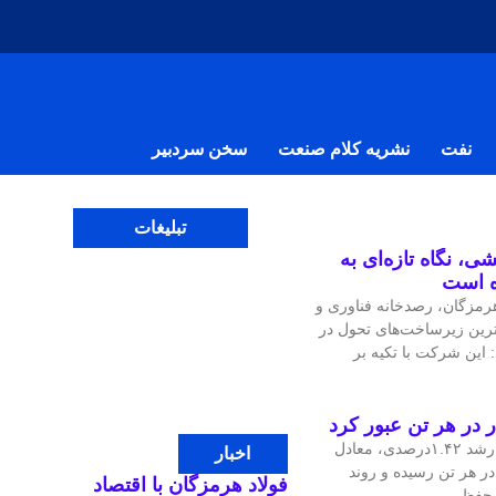
نفت
نشریه کلام صنعت
سخن سردبیر
تبلیغات
ی، نگاه تازه‌ای به
ه است
مزگان، رصدخانه فناوری و
‌ترین زیرساخت‌های تحول در
 این شرکت با تکیه بر
قیمت جهانی مس در معاملات اخیر با رشد ۱.۴۲درصدی، معادل
اخبار
، به ۱۴هزار و ۴۷.۹۷ دلار در هر تن رسیده و روند
فولاد هرمزگان با اقتصاد
ی حفظ