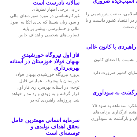
 آسیب‌دیده ضروری
سالانه نادرست است
در پی برخی اظهار نظرهای
سلامی، صنعت پتروشیمی را
غیرکارشناسی در مورد صورت‌های مالی
ر در اقتصاد کشور دانست و با
و سود زیان شستا که بجای اتکا به اصول
ین صنعت
مالی و حسابرسی، بیشتر بر پایه
قضاوت‌‌های شخصی و اهداف خاص
هبردی با کانون عالی
فاز اول نیروگاه خورشیدی
 نشست با اعضای کانون
بهبهان فولاد خوزستان در آستانه
بهره‌برداری
ایان کشور ضرورت دارد.
پروژه نیروگاه خورشیدی بهبهان فولاد
خوزستان با پیشرفت عملیاتی قابل‌
توجه، در آستانه بهره‌برداری فاز اول
ازگشت به سودآوری
قرار گرفته و به‌ زودی وارد مدار خواهد
شد. پروژه‌ای راهبردی که در
شرکت فرآورده‌های نسوز ایران در عملکرد سه‌ماهه به سود ۷۵
هنده اثرگذاری برنامه‌های
ان و بازگشت به سودآوری
سرمایه انسانی مهمترین عامل
تحقق اهداف تولیدی و
توسعه‌ای است