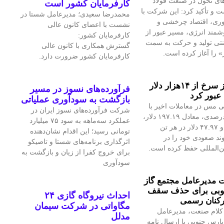
ای تحول در صنعت فولاد
کارفرمایان کشور است
 و تأکید کرد: این شرکت با
محمدرضا سعیدی؛ مدیرعامل شستا در
آوری، اقتصاد چرخشی و
نشست با اعضای کانون عالی
مند انرژی، مسیر عبور از
کارفرمایان کشور:
نتی تولید و حرکت به سمت
گسترش همکاری با کانون عالی
» را آغاز کرده است.
کارفرمایان کشور ضرورت دارد.
قیمت فلز سرخ از ۱۴هزار دلار
فرآورده‌های نسوز در مسیر
عبور کرد
بازگشت به سودآوری عملیاتی
 مس در معاملات اخیر با
شرکت فرآورده‌های نسوز ایران در
رشد ۱.۴۲درصدی، معادل ۱۹۷.۱۹ دلار،
عملکرد سه‌ماهه به سود ۷۵ میلیارد
به ۱۴هزار و ۴۷.۹۷ دلار در هر تن
تومانی رسید؛ این اقدام نشان‌دهنده
ند صعودی خود را در
اثرگذاری برنامه‌های شستا و تاصیکو
ین‌المللی حفظ کرده است.
برای خروج کفرا از زیان و بازگشت به
سودآوری
مدیرعامل مجتمع گاز
وبی برای حذف سقف
احداث نیروگاه گازی ۲۴
رکنان رسمی
مگاواتی در شرکت سیمان
کلام صنعت، مدیرعامل
مدلل
پارس جنوبی با ارسال نامه