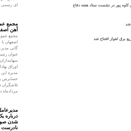
ای رسمی به
کاوه پور در نشست ستاد هفته دفاع
مجمع عمو
 شد
آهن اصفه
مجمع عموم
ع برق اهواز افتتاح شد
اصفهان با 
گانی مدیرع
عنوان رئیس
سهامداران،
اوراق بهاد
مدیره این 
حسابرس و 
مردادماه در
مدیرعامل
درباره یک
شدن صورت
نادرست 