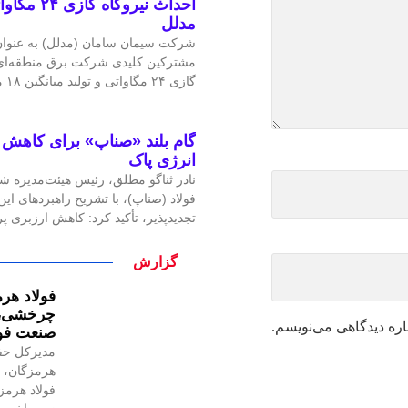
احداث نیرو
مدلل
شرکت سیمان سامان (مدلل) به عنوان 
مشترکین کلیدی شرکت برق منطقه‌ای غ
گازی ۲۴ مگاواتی و تولید میانگین ۱۸ مگاوات برق، گامی
گام بلند «صناپ» برای کاهش ا
انرژی پاک
نادر ثناگو مطلق، رئیس هیئت‌مدیره ش
فولاد (صناپ)، با تشریح راهبردهای ا
تجدیدپذیر، تأکید کرد: کاهش ارزبری 
گزارش
فولاد هرم
چرخشی، ن
اره دیدگاهی می‌نویسم.
صنعت فول
مدیرکل حف
هرمزگان، ر
فولاد هرمز