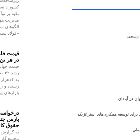
زیرساخت‌ه
کشور دانست
تکیه بر نو
مدیریت هوش
الگوهای س
«فولاد سبز
ن رسمی
در هر تن 
قیمت جهانی
رسیده و رو
بازارهای ب
درخواست 
پارس جن
حقوق کا
یطی
به گزارش 
مجتمع گاز 