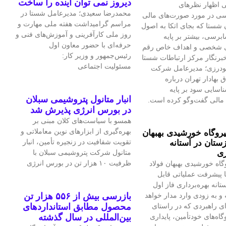
دیروز نمی توان اینده را ساخت
 اظهار نظرهای
محمدرضا سعیدی؛ مدیرعامل شستا در
سی در مورد صورت‌های مالی
مراسم گرامیداشت هفته ملی مهارت و
 شستا که بجای اتکا به اصول
روز ملی کارآفرینی و آموزش‌های فنی و
برسی، بیشتر بر پایه
حرفه‌ای با حضور معاون اول
ی شخصی و اهداف خاص رقم
رئیس‌جمهور و وزیر کار:
برنگار مرکز ارتباطات شستا
مسئولیت اجتماعی
گودرزی؛ مدیرعامل شرکت
بهادار تهران درباره
سایی سود بر پایه
انبار متانول پتروشیمی سبلان
مالی گفت‌وگو کرده است.
در بورس انرژی پذیرش شد
همسو با سیاست‌های کلان مبنی بر
بهره‌گیری از ابزارهای نوین معاملاتی و
یروگاه خورشیدی بهبهان
تقویت شفافیت در زنجیره تأمین، انبار
ستان در آستانه
ری
متانول شرکت پتروشیمی سبلان با
ظرفیت ۱۰ هزار تن در بورس انرژی
گاه خورشیدی بهبهان فولاد
 پیشرفت عملیاتی قابل‌
تانه بهره‌برداری فاز اول
و به‌ زودی وارد مدار خواهد
بازرسی بیش از ۵۵۶ هزار تن
ای راهبردی که در راستای
محصول مطابق استانداردهای
اه‌های خودتأمین، پایداری
بین‌المللی در سال گذشته