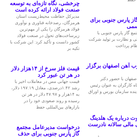
چرخشی، نگاه تازه‌ای به توسعه
صنعت فولاد ارائه کرده است
مدیرکل حفاظت محیط‌زیست استان
ز پارس جنوبی برای
هرمزگان، رصدخانه فناوری و نوآوری
سمی
فولاد هرمزگان را یکی از مهم‌ترین
ع گاز پارس جنوبی با
زیرساخت‌های تحول در صنعت فولاد
ی و نظارت بر تولید شرکت
کشور دانست و تأکید کرد: این شرکت با
نظام پرداخت
تکیه بر
ب آهن اصفهان برگزار
قیمت فلز سرخ از ۱۴هزار دلار
در هر تن عبور کرد
فهان با حضور دکتر
قیمت جهانی مس در معاملات اخیر با
اه کارگران به عنوان رئیس
رشد ۱.۴۲درصدی، معادل ۱۹۷.۱۹ دلار،
اینده سازمان بورس و اوراق
به ۱۴هزار و ۴۷.۹۷ دلار در هر تن
رسیده و روند صعودی خود را در
بازارهای بین‌المللی حفظ
 درباره یک هلدینگ
مالی سالانه نادرست
درخواست مدیرعامل مجتمع
گاز پارس جنوبی برای حذف