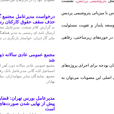
لملل
پتروشیمی پردیس
، نشست
س با میزبانی پتروشیمی پردیس
درخواست مدیرعامل مجتمع گا
حذف سقف حقوق کارکنان ر
سعه پایدار و تقویت مسئولیت
به گزارش کلام صنعت، مدیرعامل مجتم
ارسال نامه ای رسمی به مدیر هماهنگ
در حوزه‌های زیرساختی، رفاهی
ملی گاز ایران، خواستار بازنگری در 
مجمع عمومی عادی سالانه ذو
شد
، مجموعاً بیش از ۸۰۰ میلیارد تومان بودجه برای اجرای پروژه‌های
مجمع عمومی عادی سالانه ذوب آهن اص
اسماعیل للـه گانی مدیرعامل بانک رف
مجمع، نمایندگان سایر سهامداران، نم
اصلی این مصوبات می‌توان به
بهادار،
مدیرعامل بورس تهران: قضاوت
پیش از نهایی شدن صورت‌های 
است