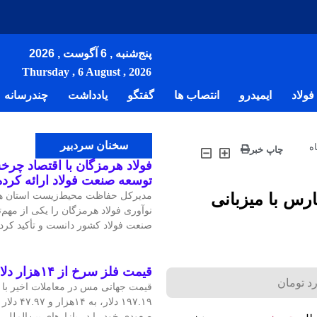
پنج‌شنبه , 6 آگوست , 2026
Thursday , 6 August , 2026
ولاد
ایمیدرو
انتصاب ها
گفتگو
یادداشت
چندرسانه
سخنان سردبیر
ه
چاپ خبر
فولاد هرمزگان با اقتصاد چرخش
توسعه صنعت فولاد ارائه کرد
رس با میزبانی
مدیرکل حفاظت محیط‌زیست استان هر
نوآوری فولاد هرمزگان را یکی از مهم
صنعت فولاد کشور دانست و تأکید کرد:
قیمت فلز سرخ از ۱۴هزار دلار در هر تن عبور کرد
۱۹۷.۱۹ دلار
صعودی خود را در بازارهای بین‌الملل