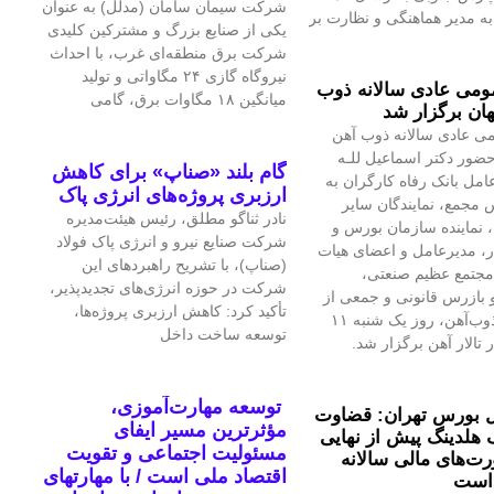
شرکت سیمان سامان (مدلل) به عنوان
 مدیر هماهنگی و نظارت بر
یکی از صنایع بزرگ و مشترکین کلیدی
شرکت برق منطقه‌ای غرب، با احداث
نیروگاه گازی ۲۴ مگاواتی و تولید
می عادی سالانه ذوب
میانگین ۱۸ مگاوات برق، گامی
ان برگزار شد
ی عادی سالانه ذوب آهن
حضور دکتر اسماعیل للـه
گام بلند «صناپ» برای کاهش
امل بانک رفاه کارگران به
ارزبری پروژه‌های انرژی پاک
 مجمع، نمایندگان سایر
نادر ثناگو مطلق، رئیس هیئت‌مدیره
 نماینده سازمان بورس و
شرکت صنایع نیرو و انرژی پاک فولاد
ار، مدیرعامل و اعضای هیات
(صناپ)، با تشریح راهبردهای این
مجتمع عظیم صنعتی،
شرکت در حوزه انرژی‌های تجدیدپذیر،
بازرس قانونی و جمعی از
تأکید کرد: کاهش ارزبری پروژه‌ها،
تلاشگران ذوب‌آهن، روز یک شنبه ۱۱
توسعه ساخت داخل
 تالار آهن برگزار شد.
توسعه مهارت‌آموزی،
 بورس تهران: قضاوت
مؤثرترین مسیر ایفای
 هلدینگ پیش از نهایی
مسئولیت اجتماعی و تقویت
‌های مالی سالانه
اقتصاد ملی است / با مهارتهای
است