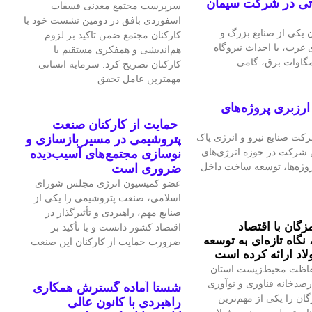
گاه گازی ۲۴ مگاواتی در شرکت سیمان
سرپرست مجتمع معدنی فسفات
اسفوردی بافق در دومین نشست خود با
یکی از صنایع بزرگ و
کارکنان مجتمع ضمن تاکید بر لزوم
رب، با احداث نیروگاه
هم‌اندیشی و همفکری مستقیم با
کارکنان تصریح کرد: سرمایه انسانی
مهمترین عامل تحقق
رزبری پروژه‌های
حمایت از کارکنان صنعت
رکت صنایع نیرو و انرژی پاک
پتروشیمی در مسیر بازسازی و
ین شرکت در حوزه انرژی‌های
نوسازی مجتمع‌های آسیب‌دیده
پروژه‌ها، توسعه ساخت داخل
ضروری است
عضو کمیسیون انرژی مجلس شورای
اسلامی، صنعت پتروشیمی را یکی از
صنایع مهم، راهبردی و تأثیرگذار در
زگان با اقتصاد
اقتصاد کشور دانست و با تأکید بر
گاه تازه‌ای به توسعه
ضرورت حمایت از کارکنان این صنعت
اد ارائه کرده است
اظت محیط‌زیست استان
صدخانه فناوری و نوآوری
شستا آماده گسترش همکاری
گان را یکی از مهم‌ترین
راهبردی با کانون عالی