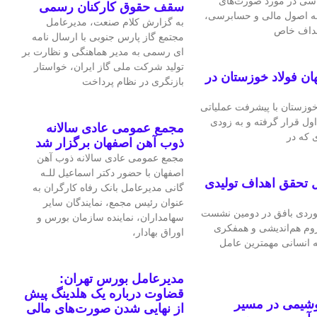
اسی در مورد صورت‌های
سقف حقوق کارکنان رسمی
 به اصول مالی و حسابرسی،
به گزارش کلام صنعت، مدیرعامل
اهداف خاص
مجتمع گاز پارس جنوبی با ارسال نامه
ای رسمی به مدیر هماهنگی و نظارت بر
تولید شرکت ملی گاز ایران، خواستار
ان فولاد خوزستان در
بازنگری در نظام پرداخت
 خوزستان با پیشرفت عملیاتی
اول قرار گرفته و به‌ زودی
مجمع عمومی عادی سالانه
 که در
ذوب آهن اصفهان برگزار شد
مجمع عمومی عادی سالانه ذوب آهن
اصفهان با حضور دکتر اسماعیل للـه
 تحقق اهداف تولیدی
گانی مدیرعامل بانک رفاه کارگران به
عنوان رئیس مجمع، نمایندگان سایر
ردی بافق در دومین نشست
سهامداران، نماینده سازمان بورس و
لزوم هم‌اندیشی و همفکری
اوراق بهادار،
ه انسانی مهمترین عامل
مدیرعامل بورس تهران:
قضاوت درباره یک هلدینگ پیش
وشیمی در مسیر
از نهایی شدن صورت‌های مالی