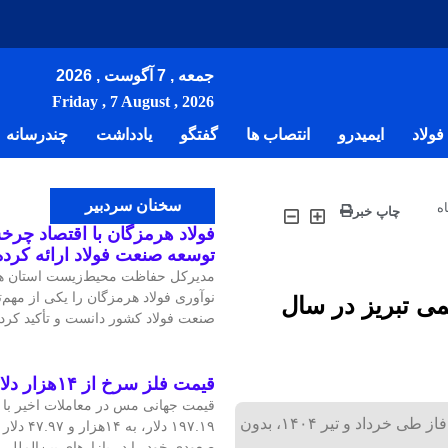
جمعه , 7 آگوست , 2026
Friday , 7 August , 2026
ولاد
ایمیدرو
انتصاب ها
گفتگو
یادداشت
چندرسانه
سخنان سردبیر
ه
چاپ خبر
فولاد هرمزگان با اقتصاد چرخش
توسعه صنعت فولاد ارائه کرد
مدیرکل حفاظت محیط‌زیست استان هر
نوآوری فولاد هرمزگان را یکی از مهم
می تبریز در سال
صنعت فولاد کشور دانست و تأکید کرد:
قیمت فلز سرخ از ۱۴هزار دلار در هر تن عبور کرد
شرکت پتروشیمی تبریز با موفقیت تعمیرات اساسی خود را در دو فاز طی خرداد و تیر ۱۴۰۴، بدون
۱۹۷.۱۹ دلار
صعودی خود را در بازارهای بین‌الملل