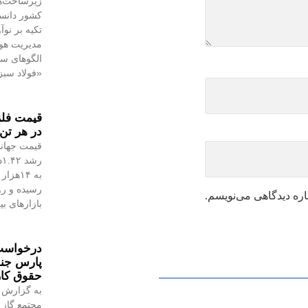
زیرساخت‌ه
کشور دانست
تکیه بر نو
مدیریت هوش
الگوهای س
«فولاد سبز
در هر تن 
قیمت جهانی
رسیده و رو
اره دیدگاهی می‌نویسم.
بازارهای ب
درخواست 
پارس جن
حقوق کا
به گزارش 
مجتمع گاز 