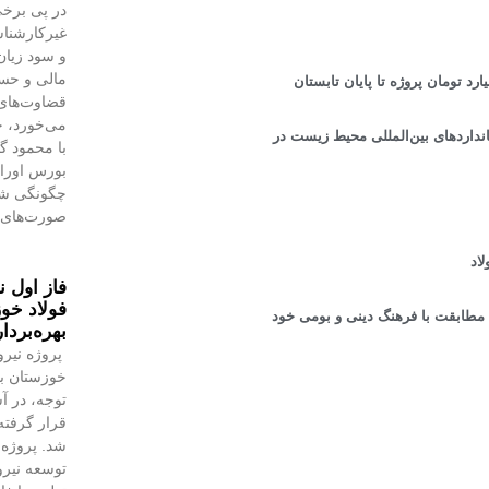
در پی برخی
غیرکارشنا
و سود زیان
مالی و حسا
قضاوت‌‌ها
می‌خورد، خ
داردهای بین‌المللی محیط زیست در
با محمود 
بورس اوراق 
چگونگی شنا
صورت‌های 
اد
فاز اول ن
فولاد خوز
 مطابقت با فرهنگ دینی و بومی خود
بهره‌بردا
پروژه نیرو
خوزستان با
توجه، در آس
قرار گرفته 
شد. پروژه‌
توسعه نیروگ