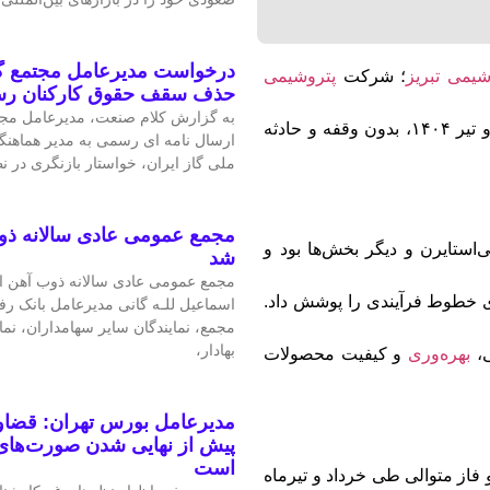
درخواست مدیرعامل مجتمع گا
یمی تبریز
؛ شرکت
پتروشیمی
حذف سقف حقوق کارکنان ر
به گزارش کلام صنعت، مدیرعامل مجتم
با موفقیت تعمیرات اساسی خود را در دو فاز طی خرداد و تیر ۱۴۰۴، بدون وقفه و حادثه
ارسال نامه ای رسمی به مدیر هماهنگ
ملی گاز ایران، خواستار بازنگری در 
مجمع عمومی عادی سالانه ذو
ی‌استایرن و دیگر بخش‌ها بود و
شد
مجمع عمومی عادی سالانه ذوب آهن اص
 خطوط فرآیندی را پوشش داد.
اسماعیل للـه گانی مدیرعامل بانک رف
مجمع، نمایندگان سایر سهامداران، نم
بهادار،
،
بهره‌وری
و کیفیت محصولات
مدیرعامل بورس تهران: قضاوت
پیش از نهایی شدن صورت‌های 
است
 فاز متوالی طی خرداد و تیرماه