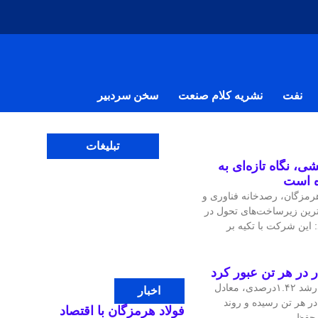
نفت
نشریه کلام صنعت
سخن سردبیر
تبلیغات
ی، نگاه تازه‌ای به
ه است
مزگان، رصدخانه فناوری و
‌ترین زیرساخت‌های تحول در
 این شرکت با تکیه بر
قیمت جهانی مس در معاملات اخیر با رشد ۱.۴۲درصدی، معادل
اخبار
، به ۱۴هزار و ۴۷.۹۷ دلار در هر تن رسیده و روند
فولاد هرمزگان با اقتصاد
ی حفظ