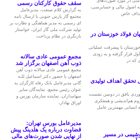
اسی در مورد صورت‌های
سقف حقوق کارکنان رسمی
 به اصول مالی و حسابرسی،
به گزارش کلام صنعت، مدیرعامل
اهداف خاص
مجتمع گاز پارس جنوبی با ارسال نامه
ای رسمی به مدیر هماهنگی و نظارت بر
تولید شرکت ملی گاز ایران، خواستار
ان فولاد خوزستان در
بازنگری در نظام پرداخت
 خوزستان با پیشرفت عملیاتی
اول قرار گرفته و به‌ زودی
مجمع عمومی عادی سالانه
 که در
ذوب آهن اصفهان برگزار شد
مجمع عمومی عادی سالانه ذوب آهن
اصفهان با حضور دکتر اسماعیل للـه
 تحقق اهداف تولیدی
گانی مدیرعامل بانک رفاه کارگران به
عنوان رئیس مجمع، نمایندگان سایر
ردی بافق در دومین نشست
سهامداران، نماینده سازمان بورس و
لزوم هم‌اندیشی و همفکری
اوراق بهادار،
ه انسانی مهمترین عامل
مدیرعامل بورس تهران:
قضاوت درباره یک هلدینگ پیش
وشیمی در مسیر
از نهایی شدن صورت‌های مالی