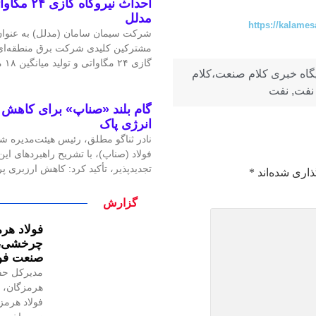
احداث نیرو
مدلل
https://kalames
شرکت سیمان سامان (مدلل) به عنوان 
مشترکین کلیدی شرکت برق منطقه‌ای غ
گازی ۲۴ مگاواتی و تولید میانگین ۱۸ مگاوات برق، گامی
یگاه خبری کلام صنعت،کلام
نفت
,
نفت
گام بلند «صناپ» برای کاهش ا
انرژی پاک
نادر ثناگو مطلق، رئیس هیئت‌مدیره ش
فولاد (صناپ)، با تشریح راهبردهای ا
تجدیدپذیر، تأکید کرد: کاهش ارزبری 
ذاری شده‌اند
*
گزارش
فولاد هرم
چرخشی، ن
صنعت فول
مدیرکل حف
هرمزگان، ر
فولاد هرمز