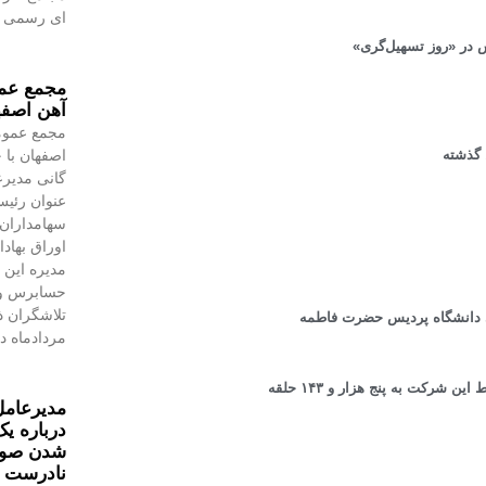
ای رسمی به
 در «روز تسهیل‌گری»
مجمع عمو
آهن اصفه
مجمع عموم
اصفهان با 
گانی مدیرع
عنوان رئیس
سهامداران،
اوراق بهاد
مدیره این 
حسابرس و 
ی دانشگاه پردیس حضرت فاطمه
مردادماه در
با تکمیل ۱۰ چاه نفت و گاز در بهمن ماه امسال شمار چاه های حفر شده توسط این شرکت به پنج هزار و ۱۴۳ حلقه
مدیرعامل
درباره یک
شدن صورت
نادرست 