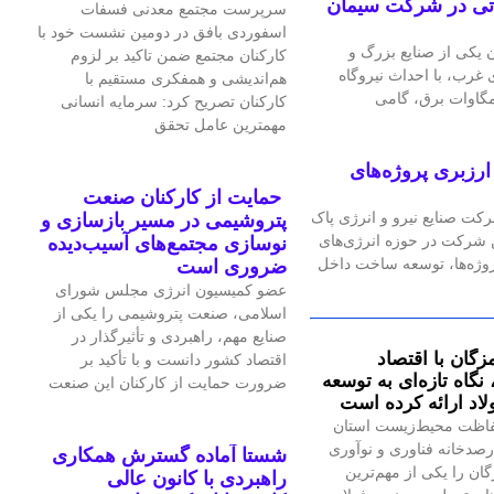
گاه گازی ۲۴ مگاواتی در شرکت سیمان
سرپرست مجتمع معدنی فسفات
اسفوردی بافق در دومین نشست خود با
یکی از صنایع بزرگ و
کارکنان مجتمع ضمن تاکید بر لزوم
رب، با احداث نیروگاه
هم‌اندیشی و همفکری مستقیم با
کارکنان تصریح کرد: سرمایه انسانی
مهمترین عامل تحقق
رزبری پروژه‌های
حمایت از کارکنان صنعت
رکت صنایع نیرو و انرژی پاک
پتروشیمی در مسیر بازسازی و
ین شرکت در حوزه انرژی‌های
نوسازی مجتمع‌های آسیب‌دیده
پروژه‌ها، توسعه ساخت داخل
ضروری است
عضو کمیسیون انرژی مجلس شورای
اسلامی، صنعت پتروشیمی را یکی از
صنایع مهم، راهبردی و تأثیرگذار در
زگان با اقتصاد
اقتصاد کشور دانست و با تأکید بر
گاه تازه‌ای به توسعه
ضرورت حمایت از کارکنان این صنعت
اد ارائه کرده است
اظت محیط‌زیست استان
صدخانه فناوری و نوآوری
شستا آماده گسترش همکاری
گان را یکی از مهم‌ترین
راهبردی با کانون عالی