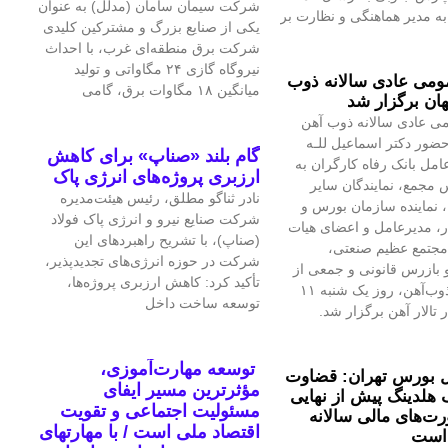
شرکت سیمان سامان (مدلل) به عنوان
 مدیر هماهنگی و نظارت بر
یکی از صنایع بزرگ و مشترکین کلیدی
شرکت برق منطقه‌ای غرب، با احداث
نیروگاه گازی ۲۴ مگاواتی و تولید
می عادی سالانه ذوب
میانگین ۱۸ مگاوات برق، گامی
ان برگزار شد
ی عادی سالانه ذوب آهن
حضور دکتر اسماعیل للـه
گام بلند «صناپ» برای کاهش
امل بانک رفاه کارگران به
ارزبری پروژه‌های انرژی پاک
 مجمع، نمایندگان سایر
نادر ثناگو مطلق، رئیس هیئت‌مدیره
 نماینده سازمان بورس و
شرکت صنایع نیرو و انرژی پاک فولاد
ار، مدیرعامل و اعضای هیات
(صناپ)، با تشریح راهبردهای این
مجتمع عظیم صنعتی،
شرکت در حوزه انرژی‌های تجدیدپذیر،
بازرس قانونی و جمعی از
تأکید کرد: کاهش ارزبری پروژه‌ها،
تلاشگران ذوب‌آهن، روز یک شنبه ۱۱
توسعه ساخت داخل
 تالار آهن برگزار شد.
توسعه مهارت‌آموزی،
 بورس تهران: قضاوت
مؤثرترین مسیر ایفای
 هلدینگ پیش از نهایی
مسئولیت اجتماعی و تقویت
‌های مالی سالانه
اقتصاد ملی است / با مهارتهای
است