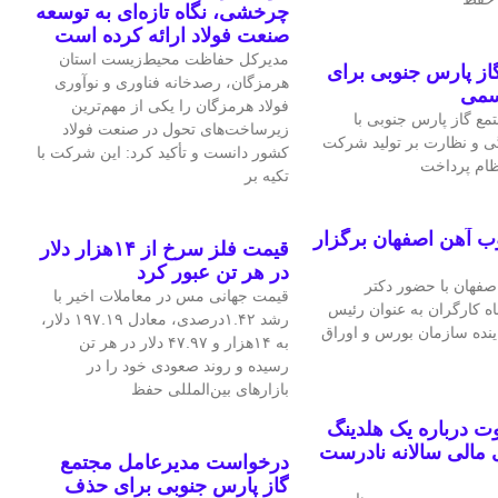
چرخشی، نگاه تازه‌ای به توسعه
صنعت فولاد ارائه کرده است
مدیرکل حفاظت محیط‌زیست استان
ز پارس جنوبی برای
هرمزگان، رصدخانه فناوری و نوآوری
سمی
فولاد هرمزگان را یکی از مهم‌ترین
ع گاز پارس جنوبی با
زیرساخت‌های تحول در صنعت فولاد
ی و نظارت بر تولید شرکت
کشور دانست و تأکید کرد: این شرکت با
نظام پرداخت
تکیه بر
ب آهن اصفهان برگزار
قیمت فلز سرخ از ۱۴هزار دلار
در هر تن عبور کرد
فهان با حضور دکتر
قیمت جهانی مس در معاملات اخیر با
اه کارگران به عنوان رئیس
رشد ۱.۴۲درصدی، معادل ۱۹۷.۱۹ دلار،
اینده سازمان بورس و اوراق
به ۱۴هزار و ۴۷.۹۷ دلار در هر تن
رسیده و روند صعودی خود را در
بازارهای بین‌المللی حفظ
 درباره یک هلدینگ
مالی سالانه نادرست
درخواست مدیرعامل مجتمع
گاز پارس جنوبی برای حذف