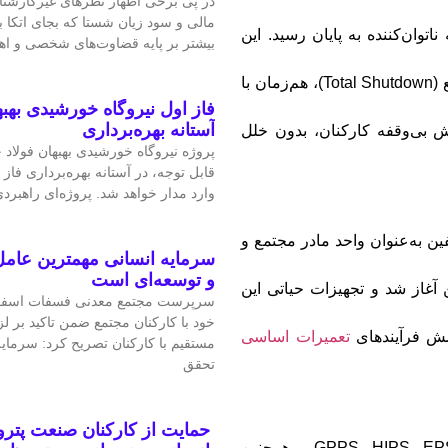
در پی برخی اظهار نظرهای غیرکارشن
مالی و سود زیان شستا که بجای اتکا
اتوان‌کننده به پایان رسید. این
بیشتر بر پایه قضاوت‌‌های شخصی و 
عملیات در حالی به سرانجام رسید که مرحله توقف کامل مجتمع (Total Shutdown)، هم‌زمان با
فاز اول نیروگاه خورشیدی بهبه
آستانه بهره‌برداری
 بی‌وقفه کارکنان، بدون خلل
پروژه نیروگاه خورشیدی بهبهان فولاد
قابل‌ توجه، در آستانه بهره‌برداری فاز 
وارد مدار خواهد شد. پروژه‌ای راهبردی
فین به‌عنوان واحد مادر مجتمع و
سرمایه انسانی مهمترین عامل
و توسعه‌ای است
ین آغاز شد و تجهیزات حیاتی این
سرپرست مجتمع معدنی فسفات اسفو
خود با کارکنان مجتمع ضمن تاکید بر 
شش فرآیندهای
تعمیرات اساسی
مستقیم با کارکنان تصریح کرد: سرمای
تحقق
حمایت از کارکنان صنعت پتر
در فاز دوم تعمیرات اساسی، سایر واحدهای پلیمری نظیر GPPS ،HIPS ،EPS و همچنین