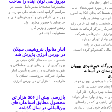
دیروز نمی توان اینده را ساخت
 اظهار نظرهای
محمدرضا سعیدی؛ مدیرعامل شستا در
سی در مورد صورت‌های مالی
مراسم گرامیداشت هفته ملی مهارت و
 شستا که بجای اتکا به اصول
روز ملی کارآفرینی و آموزش‌های فنی و
برسی، بیشتر بر پایه
حرفه‌ای با حضور معاون اول
ی شخصی و اهداف خاص رقم
رئیس‌جمهور و وزیر کار:
برنگار مرکز ارتباطات شستا
مسئولیت اجتماعی
گودرزی؛ مدیرعامل شرکت
بهادار تهران درباره
سایی سود بر پایه
انبار متانول پتروشیمی سبلان
مالی گفت‌وگو کرده است.
در بورس انرژی پذیرش شد
همسو با سیاست‌های کلان مبنی بر
بهره‌گیری از ابزارهای نوین معاملاتی و
یروگاه خورشیدی بهبهان
تقویت شفافیت در زنجیره تأمین، انبار
ستان در آستانه
ری
متانول شرکت پتروشیمی سبلان با
ظرفیت ۱۰ هزار تن در بورس انرژی
گاه خورشیدی بهبهان فولاد
 پیشرفت عملیاتی قابل‌
تانه بهره‌برداری فاز اول
و به‌ زودی وارد مدار خواهد
بازرسی بیش از ۵۵۶ هزار تن
ای راهبردی که در راستای
محصول مطابق استانداردهای
اه‌های خودتأمین، پایداری
بین‌المللی در سال گذشته