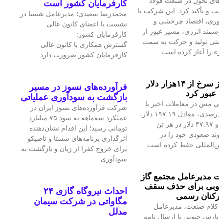
ای تحول در صنعت فولاد
کارفرمایان کشور است
 و تأکید کرد: این شرکت با
محمدرضا سعیدی؛ مدیرعامل شستا در
آوری، اقتصاد چرخشی و
نشست با اعضای کانون عالی
مند انرژی، مسیر عبور از
کارفرمایان کشور:
نتی تولید و حرکت به سمت
گسترش همکاری با کانون عالی
» را آغاز کرده است.
کارفرمایان کشور ضرورت دارد.
قیمت فلز سرخ از ۱۴هزار دلار
فرآورده‌های نسوز در مسیر
عبور کرد
بازگشت به سودآوری عملیاتی
 مس در معاملات اخیر با
شرکت فرآورده‌های نسوز ایران در
رشد ۱.۴۲درصدی، معادل ۱۹۷.۱۹ دلار،
عملکرد سه‌ماهه به سود ۷۵ میلیارد
به ۱۴هزار و ۴۷.۹۷ دلار در هر تن
تومانی رسید؛ این اقدام نشان‌دهنده
ند صعودی خود را در
اثرگذاری برنامه‌های شستا و تاصیکو
ین‌المللی حفظ کرده است.
برای خروج کفرا از زیان و بازگشت به
سودآوری
مدیرعامل مجتمع گاز
وبی برای حذف سقف
احداث نیروگاه گازی ۲۴
رکنان رسمی
مگاواتی در شرکت سیمان
کلام صنعت، مدیرعامل
مدلل
پارس جنوبی با ارسال نامه