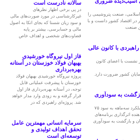
 آسیب‌دیده ضروری
سالانه نادرست است
در پی برخی اظهار نظرهای
سلامی، صنعت پتروشیمی را
غیرکارشناسی در مورد صورت‌های مالی
ر در اقتصاد کشور دانست و با
و سود زیان شستا که بجای اتکا به اصول
ین صنعت
مالی و حسابرسی، بیشتر بر پایه
قضاوت‌‌های شخصی و اهداف خاص
هبردی با کانون عالی
فاز اول نیروگاه خورشیدی
 نشست با اعضای کانون
بهبهان فولاد خوزستان در آستانه
بهره‌برداری
ایان کشور ضرورت دارد.
پروژه نیروگاه خورشیدی بهبهان فولاد
خوزستان با پیشرفت عملیاتی قابل‌
توجه، در آستانه بهره‌برداری فاز اول
ازگشت به سودآوری
قرار گرفته و به‌ زودی وارد مدار خواهد
شد. پروژه‌ای راهبردی که در
شرکت فرآورده‌های نسوز ایران در عملکرد سه‌ماهه به سود ۷۵
هنده اثرگذاری برنامه‌های
ان و بازگشت به سودآوری
سرمایه انسانی مهمترین عامل
تحقق اهداف تولیدی و
توسعه‌ای است