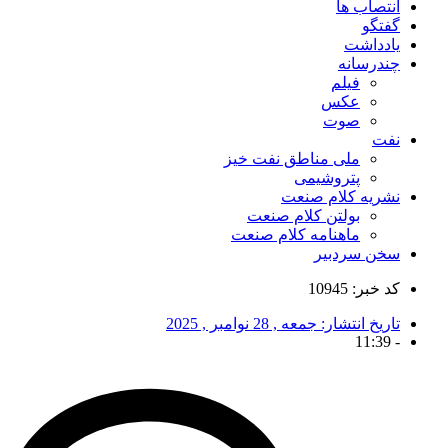
انتصاب ها
گفتگو
یادداشت
چندرسانه
فیلم
عکس
صوت
نفت
ملی مناطق نفت خیز
پتروشیمی
نشریه کلام صنعت
بولتن کلام صنعت
ماهنامه کلام صنعت
سخن سردبیر
کد خبر: 10945
تاریخ انتشار:
جمعه , 28 نوامبر , 2025
11:39
-