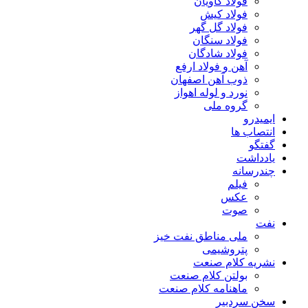
فولاد کاویان
فولاد کیش
فولاد گل گهر
فولاد سنگان
فولاد شادگان
آهن و فولاد ارفع
ذوب آهن اصفهان
نورد و لوله اهواز
گروه ملی
ایمیدرو
انتصاب ها
گفتگو
یادداشت
چندرسانه
فیلم
عکس
صوت
نفت
ملی مناطق نفت خیز
پتروشیمی
نشریه کلام صنعت
بولتن کلام صنعت
ماهنامه کلام صنعت
سخن سردبیر