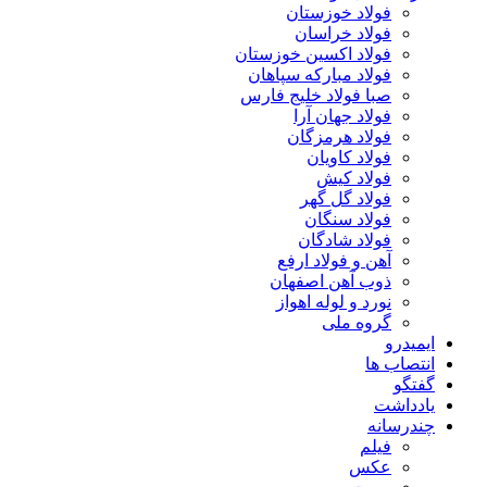
فولاد خوزستان
فولاد خراسان
فولاد اکسین خوزستان
فولاد مبارکه سپاهان
صبا فولاد خلیج فارس
فولاد جهان آرا
فولاد هرمزگان
فولاد کاویان
فولاد کیش
فولاد گل گهر
فولاد سنگان
فولاد شادگان
آهن و فولاد ارفع
ذوب آهن اصفهان
نورد و لوله اهواز
گروه ملی
ایمیدرو
انتصاب ها
گفتگو
یادداشت
چندرسانه
فیلم
عکس