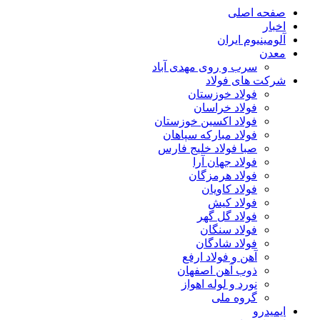
صفحه اصلی
اخبار
آلومینیوم ایران
معدن
سرب و روی مهدی آباد
شرکت های فولاد
فولاد خوزستان
فولاد خراسان
فولاد اکسین خوزستان
فولاد مبارکه سپاهان
صبا فولاد خلیج فارس
فولاد جهان آرا
فولاد هرمزگان
فولاد کاویان
فولاد کیش
فولاد گل گهر
فولاد سنگان
فولاد شادگان
آهن و فولاد ارفع
ذوب آهن اصفهان
نورد و لوله اهواز
گروه ملی
ایمیدرو