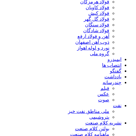
فولاد هرمزگان
فولاد کاویان
فولاد کیش
فولاد گل گهر
فولاد سنگان
فولاد شادگان
آهن و فولاد ارفع
ذوب آهن اصفهان
نورد و لوله اهواز
گروه ملی
ایمیدرو
انتصاب ها
گفتگو
یادداشت
چندرسانه
فیلم
عکس
صوت
نفت
ملی مناطق نفت خیز
پتروشیمی
نشریه کلام صنعت
بولتن کلام صنعت
ماهنامه کلام صنعت