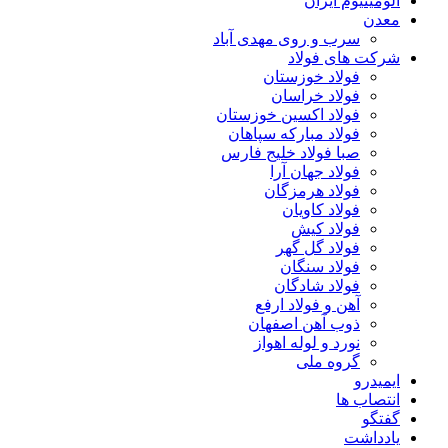
آلومینیوم ایران
معدن
سرب و روی مهدی آباد
شرکت های فولاد
فولاد خوزستان
فولاد خراسان
فولاد اکسین خوزستان
فولاد مبارکه سپاهان
صبا فولاد خلیج فارس
فولاد جهان آرا
فولاد هرمزگان
فولاد کاویان
فولاد کیش
فولاد گل گهر
فولاد سنگان
فولاد شادگان
آهن و فولاد ارفع
ذوب آهن اصفهان
نورد و لوله اهواز
گروه ملی
ایمیدرو
انتصاب ها
گفتگو
یادداشت