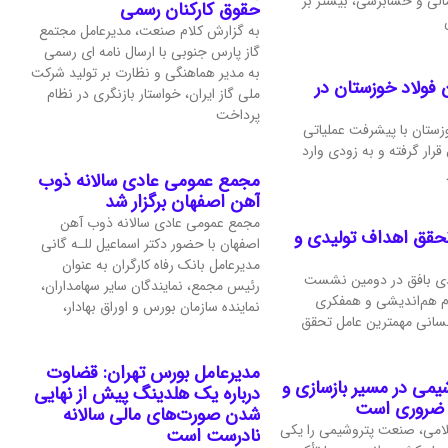
الی و حسابرسی، بیشتر بر
حقوق کارکنان رسمی
به گزارش کلام صنعت، مدیرعامل مجتمع
گاز پارس جنوبی با ارسال نامه ای رسمی
به مدیر هماهنگی و نظارت بر تولید شرکت
 فولاد خوزستان در
ملی گاز ایران، خواستار بازنگری در نظام
پرداخت
وزستان با پیشرفت عملیاتی
 قرار گرفته و به‌ زودی وارد
مجمع عمومی عادی سالانه ذوب
آهن اصفهان برگزار شد
مجمع عمومی عادی سالانه ذوب آهن
تحقق اهداف تولیدی و
اصفهان با حضور دکتر اسماعیل للـه گانی
مدیرعامل بانک رفاه کارگران به عنوان
ی بافق در دومین نشست
رئیس مجمع، نمایندگان سایر سهامداران،
وم هم‌اندیشی و همفکری
نماینده سازمان بورس و اوراق بهادار،
انسانی مهمترین عامل تحقق
مدیرعامل بورس تهران: قضاوت
می در مسیر بازسازی و
درباره یک هلدینگ پیش از نهایی
 ضروری است
شدن صورت‌های مالی سالانه
می، صنعت پتروشیمی را یکی
نادرست است