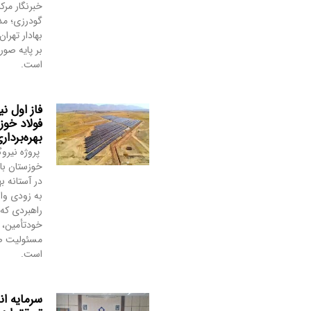
خبرنگار مرک
گودرزی؛ مد
بهادار تهرا
بر پایه صور
است.
فاز اول ن
فولاد خوز
بهره‌بردار
پروژه نیروگ
خوزستان با 
در آستانه به
به‌ زودی وا
راهبردی که 
خودتأمین، پ
مسئولیت صن
است.
سرمایه ا