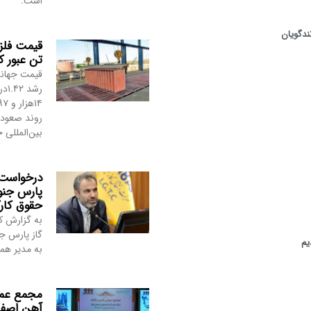
است.
ندگویان
تن عبور ک
قیمت جهانی
روند صعودی 
بین‌المللی
درخواست 
پارس جنو
حقوق کار
به گزارش ک
گاز پارس جن
به مدیر هم
مجمع عمو
آهن اصفها