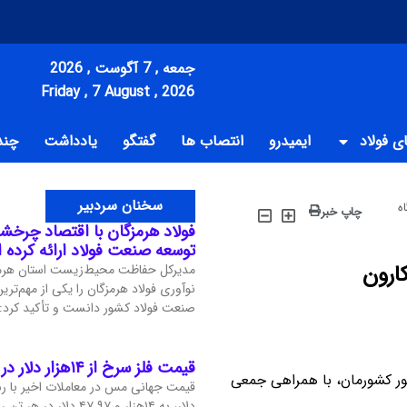
جمعه , 7 آگوست , 2026
Friday , 7 August , 2026
 فولاد
ایمیدرو
انتصاب ها
گفتگو
یادداشت
چند
سخنان سردبیر
ه
چاپ خبر
فولاد هرمزگان با اقتصاد چرخشی،
توسعه صنعت فولاد ارائه کرده
ارون
مدیرکل حفاظت محیط‌زیست استان هرمز
نوآوری فولاد هرمزگان را یکی از مهم‌تر
صنعت فولاد کشور دانست و تأکید کرد: ا
قیمت فلز سرخ از ۱۴هزار دلار در هر تن عبور کرد
ور کشورمان، با همراهی جمعی
دلار، به ۱۴هزار و ۴۷.۹۷