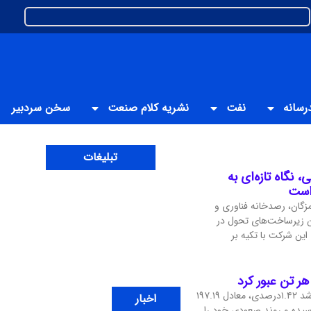
رسانه
نفت
نشریه کلام صنعت
سخن سردبیر
تبلیغات
 نگاه تازه‌ای به
 است
گان، رصدخانه فناوری و
ین زیرساخت‌های تحول در
ین شرکت با تکیه بر
قیمت جهانی مس در معاملات اخیر با رشد ۱.۴۲درصدی، معادل ۱۹۷.۱۹
اخبار
 دلار در هر تن رسیده و روند صعودی خود را