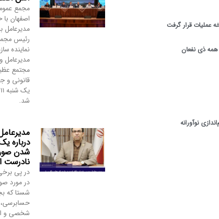
مجمع عمومی
اصفهان با ح
مدیرعامل با
رئیس مجمع، 
نماینده ساز
مه ذی‌ نفعان
مدیرعامل و
مجتمع عظی
قانونی و جم
ی
شد.
ندازی نوآورانه
مدیرعامل
درباره یک
شدن صورت
نادرست 
در پی برخی
در مورد صو
شستا که بجا
حسابرسی، بی
شخصی و اه