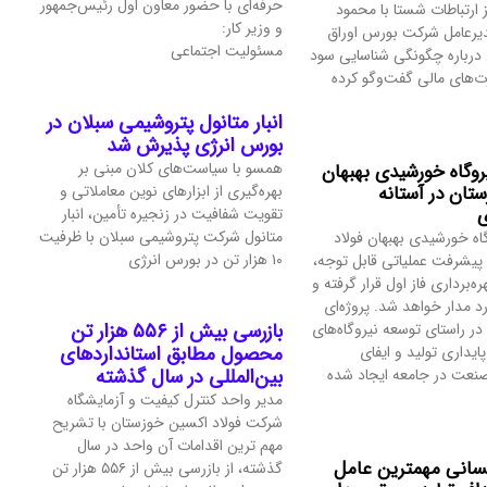
حرفه‌ای با حضور معاون اول رئیس‌جمهور
ز ارتباطات شستا با محمود
و وزیر کار:
یرعامل شرکت بورس اوراق
مسئولیت اجتماعی
ن درباره چگونگی شناسایی سود
ت‌های مالی گفت‌وگو کرده
انبار متانول پتروشیمی سبلان در
بورس انرژی پذیرش شد
همسو با سیاست‌های کلان مبنی بر
یروگاه خورشیدی بهبهان
ستان در آستانه
بهره‌گیری از ابزارهای نوین معاملاتی و
ی
تقویت شفافیت در زنجیره تأمین، انبار
متانول شرکت پتروشیمی سبلان با ظرفیت
اه خورشیدی بهبهان فولاد
۱۰ هزار تن در بورس انرژی
پیشرفت عملیاتی قابل‌ توجه،
ره‌برداری فاز اول قرار گرفته و
رد مدار خواهد شد. پروژه‌ای
بازرسی بیش از ۵۵۶ هزار تن
در راستای توسعه نیروگاه‌های
محصول مطابق استانداردهای
ایداری تولید و ایفای
بین‌المللی در سال گذشته
عت در جامعه ایجاد شده
مدیر واحد کنترل کیفیت و آزمایشگاه
شرکت فولاد اکسین خوزستان با تشریح
مهم‌ ترین اقدامات آن واحد در سال
نسانی مهمترین عامل
گذشته، از بازرسی بیش از ۵۵۶ هزار تن