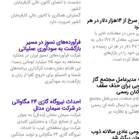
نشست با اعضای کانون عالی کارفرمایان
کشور:
گسترش همکاری با کانون عالی کارفرمایان
قیمت فلز سرخ از ۱۴هزار دلار در هر
کشور ضرورت دارد.
رد
 مس در معاملات اخیر با
رشد ۱.۴۲درصدی، معادل ۱۹۷.۱۹ دلار، به
فرآورده‌های نسوز در مسیر
۱۴هزار و ۴۷.۹۷ دلار در هر تن رسیده و
بازگشت به سودآوری عملیاتی
خود را در بازارهای
شرکت فرآورده‌های نسوز ایران در عملکرد
 حفظ کرده است.
سه‌ماهه به سود ۷۵ میلیارد تومانی رسید؛
این اقدام نشان‌دهنده اثرگذاری برنامه‌های
شستا و تاصیکو برای خروج کفرا از زیان و
مدیرعامل مجتمع گاز
بازگشت به سودآوری
بی برای حذف سقف
کنان رسمی
لام صنعت، مدیرعامل مجتمع
احداث نیروگاه گازی ۲۴ مگاواتی
وبی با ارسال نامه ای رسمی
در شرکت سیمان مدلل
اهنگی و نظارت بر
شرکت سیمان سامان (مدلل) به عنوان
یکی از صنایع بزرگ و مشترکین کلیدی
شرکت برق منطقه‌ای غرب، با احداث
می عادی سالانه ذوب
نیروگاه گازی ۲۴ مگاواتی و تولید میانگین
ن برگزار شد