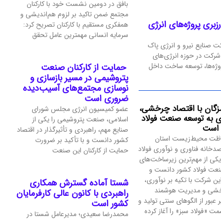
بافق در دومین نشست خود با کارکنان
مجتمع ضمن تاکید بر لزوم هم‌اندیشی و
بری پروژه‌های انرژی
همفکری مستقیم با کارکنان تصریح کرد:
سرمایه انسانی مهمترین عامل تحقق
ت صنایع نیرو و انرژی پاک
 شرکت در حوزه انرژی‌های
وژه‌ها، توسعه ساخت داخل
حمایت از کارکنان صنعت
پتروشیمی در مسیر بازسازی و
نوسازی مجتمع‌های آسیب‌دیده
ضروری است
زگان با اقتصاد چرخشی،
عضو کمیسیون انرژی مجلس شورای
‌ای به توسعه صنعت فولاد
اسلامی، صنعت پتروشیمی را یکی از
ه است
صنایع مهم، راهبردی و تأثیرگذار در اقتصاد
اظت محیط‌زیست استان
کشور دانست و با تأکید بر ضرورت
دخانه فناوری و نوآوری فولاد
حمایت از کارکنان این صنعت
یکی از مهم‌ترین زیرساخت‌های
عت فولاد کشور دانست و
این شرکت با تکیه بر نوآوری،
شستا آماده گسترش همکاری
خشی و مدیریت هوشمند
راهبردی با کانون عالی کارفرمایان
 عبور از الگوهای سنتی تولید و
کشور است
 «فولاد سبز» را آغاز کرده
محمدرضا سعیدی؛ مدیرعامل شستا در