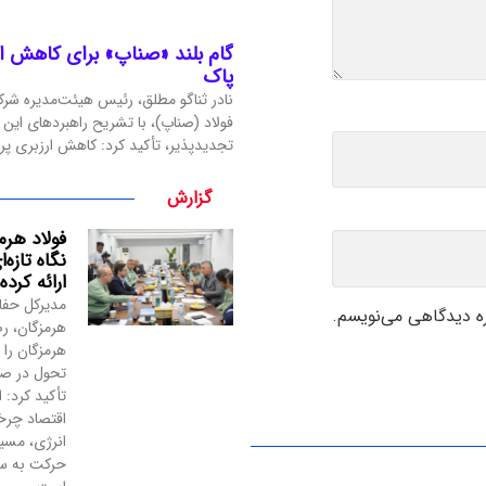
گام بلند «صناپ» برای کاهش ارز
پاک
نادر ثناگو مطلق، رئیس هیئت‌مدیره شرک
فولاد (صناپ)، با تشریح راهبردهای این
تجدیدپذیر، تأکید کرد: کاهش ارزبری پر
گزارش
فولاد هرم
نگاه تازه
ارائه کرد
مدیرکل حف
ره دیدگاهی می‌نویسم.
هرمزگان، رص
هرمزگان را 
تحول در صن
تأکید کرد: 
اقتصاد چر
انرژی، مسیر
حرکت به سمت