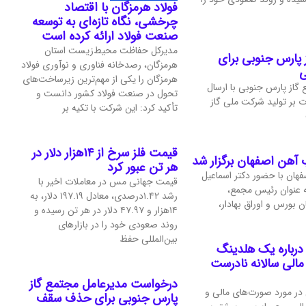
فولاد هرمزگان با اقتصاد
چرخشی، نگاه تازه‌ای به توسعه
صنعت فولاد ارائه کرده است
مدیرکل حفاظت محیط‌زیست استان
پارس جنوبی برای
هرمزگان، رصدخانه فناوری و نوآوری فولاد
ی
هرمزگان را یکی از مهم‌ترین زیرساخت‌های
گاز پارس جنوبی با ارسال
تحول در صنعت فولاد کشور دانست و
 بر تولید شرکت ملی گاز
تأکید کرد: این شرکت با تکیه بر
قیمت فلز سرخ از ۱۴هزار دلار در
آهن اصفهان برگزار شد
هر تن عبور کرد
هان با حضور دکتر اسماعیل
قیمت جهانی مس در معاملات اخیر با
به عنوان رئیس مجمع،
رشد ۱.۴۲درصدی، معادل ۱۹۷.۱۹ دلار، به
ن بورس و اوراق بهادار،
۱۴هزار و ۴۷.۹۷ دلار در هر تن رسیده و
روند صعودی خود را در بازارهای
بین‌المللی حفظ
درباره یک هلدینگ
الی سالانه نادرست
درخواست مدیرعامل مجتمع گاز
 در مورد صورت‌های مالی و
پارس جنوبی برای حذف سقف