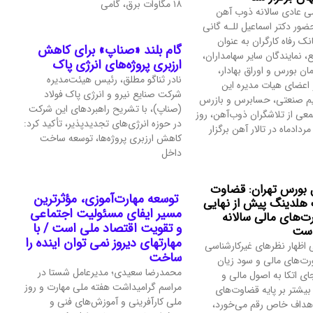
۱۸ مگاوات برق، گامی
 عادی سالانه ذوب آهن
ضور دکتر اسماعیل للـه گانی
نک رفاه کارگران به عنوان
گام بلند «صناپ» برای کاهش
نمایندگان سایر سهامداران،
ارزبری پروژه‌های انرژی پاک
مان بورس و اوراق بهادار،
نادر ثناگو مطلق، رئیس هیئت‌مدیره
 اعضای هیات مدیره این
شرکت صنایع نیرو و انرژی پاک فولاد
م صنعتی، حسابرس و بازرس
(صناپ)، با تشریح راهبردهای این شرکت
عی از تلاشگران ذوب‌آهن، روز
در حوزه انرژی‌های تجدیدپذیر، تأکید کرد:
ک شنبه ۱۱ مردادماه در تالار آهن برگزار
کاهش ارزبری پروژه‌ها، توسعه ساخت
داخل
 بورس تهران: قضاوت
توسعه مهارت‌آموزی، مؤثرترین
 هلدینگ پیش از نهایی
مسیر ایفای مسئولیت اجتماعی
‌های مالی سالانه
و تقویت اقتصاد ملی است / با
است
مهارتهای دیروز نمی توان اینده را
 اظهار نظرهای غیرکارشناسی
ساخت
رت‌های مالی و سود زیان
محمدرضا سعیدی؛ مدیرعامل شستا در
ی اتکا به اصول مالی و
مراسم گرامیداشت هفته ملی مهارت و روز
شتر بر پایه قضاوت‌‌های
ملی کارآفرینی و آموزش‌های فنی و
داف خاص رقم می‌خورد،