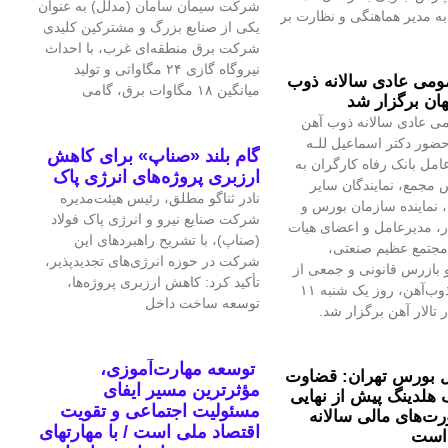
شرکت سیمان سامان (مدلل) به عنوان
 مدیر هماهنگی و نظارت بر
یکی از صنایع بزرگ و مشترکین کلیدی
شرکت برق منطقه‌ای غرب، با احداث
نیروگاه گازی ۲۴ مگاواتی و تولید
می عادی سالانه ذوب
میانگین ۱۸ مگاوات برق، گامی
ان برگزار شد
ی عادی سالانه ذوب آهن
حضور دکتر اسماعیل للـه
گام بلند «صناپ» برای کاهش
امل بانک رفاه کارگران به
ارزبری پروژه‌های انرژی پاک
 مجمع، نمایندگان سایر
نادر ثناگو مطلق، رئیس هیئت‌مدیره
 نماینده سازمان بورس و
شرکت صنایع نیرو و انرژی پاک فولاد
ار، مدیرعامل و اعضای هیات
(صناپ)، با تشریح راهبردهای این
مجتمع عظیم صنعتی،
شرکت در حوزه انرژی‌های تجدیدپذیر،
بازرس قانونی و جمعی از
تأکید کرد: کاهش ارزبری پروژه‌ها،
تلاشگران ذوب‌آهن، روز یک شنبه ۱۱
توسعه ساخت داخل
 تالار آهن برگزار شد.
توسعه مهارت‌آموزی،
 بورس تهران: قضاوت
مؤثرترین مسیر ایفای
 هلدینگ پیش از نهایی
مسئولیت اجتماعی و تقویت
‌های مالی سالانه
اقتصاد ملی است / با مهارتهای
است