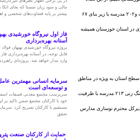
در پی برخی اظهار نظرهای غیرکارشن
مالی و سود زیان شستا که بجای اتکا
بیشتر بر پایه قضاوت‌‌های شخصی و 
تحویل ۲۱۰ مدرسه با ۸۷ هزار متر مربع زیربنا در سال اول خدمت و۲۰۲ مدرسه با زیر بنای ۶۷
زی در استان خوزستان همیشه
فاز اول نیروگاه خورشیدی بهبه
آستانه بهره‌برداری
پروژه نیروگاه خورشیدی بهبهان فولاد
قابل‌ توجه، در آستانه بهره‌برداری فاز 
وارد مدار خواهد شد. پروژه‌ای راهبردی
 سطح استان به ویژه در مناطق
سرمایه انسانی مهمترین عامل
و توسعه‌ای است
کم‌برخوردار احداث پروژه های جدید میباشد که در این خصوص کلنگ زنی ۲۱۳ مدرسه با ظرفیت
سرپرست مجتمع معدنی فسفات اسفو
خود با کارکنان مجتمع ضمن تاکید بر 
مستقیم با کارکنان تصریح کرد: سرمای
مدیرکل محترم نوسازی مدارس
تحقق
حمایت از کارکنان صنعت پتر