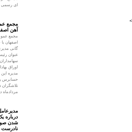
ای رسمی به
مجمع عمو
آهن اصفه
مجمع عموم
اصفهان با 
گانی مدیرع
عنوان رئیس
سهامداران،
اوراق بهاد
مدیره این 
حسابرس و 
مردادماه در
مدیرعامل
درباره یک
شدن صورت
نادرست 