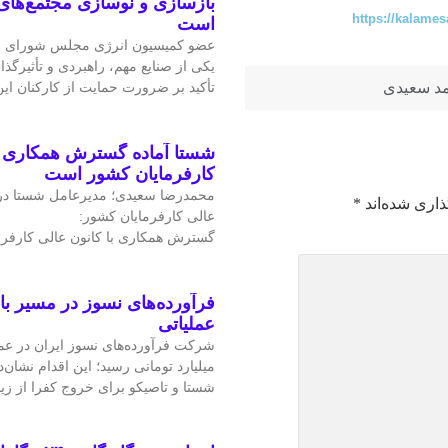
بازسازی و نوسازی مجتمع‌های
https://kalames
است
عضو کمیسیون انرژی مجلس شورای ا
یکی از صنایع مهم، راهبردی و تأثیرگذا
د سعیدی
تأکید بر ضرورت حمایت از کارکنان ا
شستا آماده گسترش همکاری را
کارفرمایان کشور است
محمدرضا سعیدی؛ مدیرعامل شستا در
ذاری شده‌اند
*
عالی کارفرمایان کشور:
گسترش همکاری با کانون عالی کارفرم
فرآورده‌های نسوز در مسیر ب
عملیاتی
میلیارد تومانی رسید؛ این اقدام نشان‌د
شستا و تاصیکو برای خروج کفرا از زی