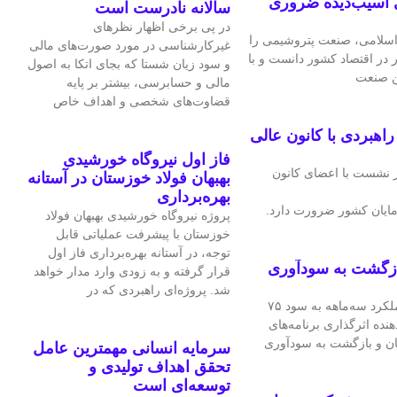
 آسیب‌دیده ضروری
سالانه نادرست است
در پی برخی اظهار نظرهای
سلامی، صنعت پتروشیمی را
غیرکارشناسی در مورد صورت‌های مالی
ر در اقتصاد کشور دانست و با
و سود زیان شستا که بجای اتکا به اصول
ین صنعت
مالی و حسابرسی، بیشتر بر پایه
قضاوت‌‌های شخصی و اهداف خاص
هبردی با کانون عالی
فاز اول نیروگاه خورشیدی
 نشست با اعضای کانون
بهبهان فولاد خوزستان در آستانه
بهره‌برداری
ایان کشور ضرورت دارد.
پروژه نیروگاه خورشیدی بهبهان فولاد
خوزستان با پیشرفت عملیاتی قابل‌
توجه، در آستانه بهره‌برداری فاز اول
ازگشت به سودآوری
قرار گرفته و به‌ زودی وارد مدار خواهد
شد. پروژه‌ای راهبردی که در
شرکت فرآورده‌های نسوز ایران در عملکرد سه‌ماهه به سود ۷۵
هنده اثرگذاری برنامه‌های
ان و بازگشت به سودآوری
سرمایه انسانی مهمترین عامل
تحقق اهداف تولیدی و
توسعه‌ای است