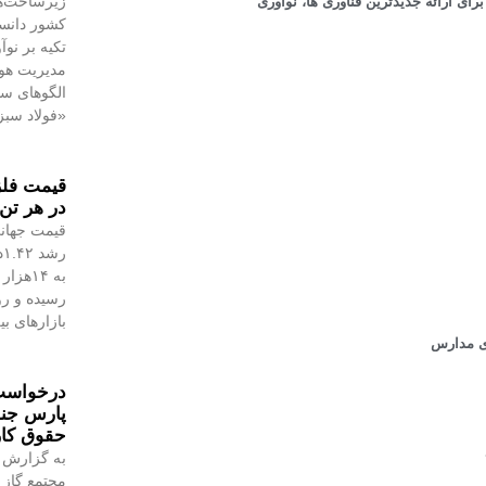
زیرساخت‌ه
ی ارائه جدیدترین فناوری ها، نوآوری
کشور دانست
تکیه بر نو
مدیریت هوش
الگوهای س
«فولاد سبز
در هر تن 
قیمت جهانی
رسیده و رو
بازارهای ب
ی مدارس
درخواست 
پارس جن
حقوق کا
به گزارش 
مجتمع گاز 