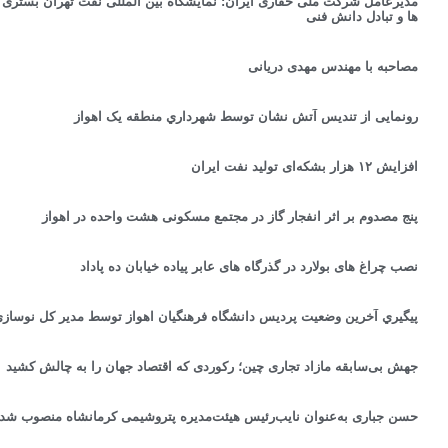
مدیرعامل شرکت ملی حفاری ایران: نمایشگاه بین المللی نفت تهران بستری برا
ها و تبادل دانش فنی
مصاحبه با مهندس مهدی دریانی
رونمایی از تندیس آتش نشان توسط شهرداري منطقه یک اهواز
افزایش ۱۲ هزار بشکه‌ای تولید نفت ایران
پنج مصدوم بر اثر انفجار گاز در مجتمع مسکونی هشت واحده در اهواز
نصب چراغ های بولارد در گذرگاه های عابر پیاده خیابان ده پاداد
پيگيري آخرین وضعیت پردیس دانشگاه فرهنگیان اهواز توسط مدیر کل نوساز
جهش بی‌سابقه مازاد تجاری چین؛ رکوردی که اقتصاد جهان را به چالش کشید
حسن جباری به‌عنوان نایب‌رئیس هیئت‌مدیره پتروشیمی کرمانشاه منصوب شد