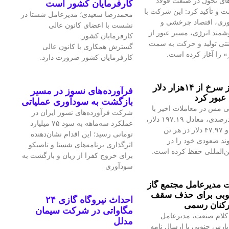
ای تحول در صنعت فولاد
کارفرمایان کشور است
 و تأکید کرد: این شرکت با
محمدرضا سعیدی؛ مدیرعامل شستا در
آوری، اقتصاد چرخشی و
نشست با اعضای کانون عالی
مند انرژی، مسیر عبور از
کارفرمایان کشور:
نتی تولید و حرکت به سمت
گسترش همکاری با کانون عالی
» را آغاز کرده است.
کارفرمایان کشور ضرورت دارد.
قیمت فلز سرخ از ۱۴هزار دلار
فرآورده‌های نسوز در مسیر
عبور کرد
بازگشت به سودآوری عملیاتی
 مس در معاملات اخیر با
شرکت فرآورده‌های نسوز ایران در
رشد ۱.۴۲درصدی، معادل ۱۹۷.۱۹ دلار،
عملکرد سه‌ماهه به سود ۷۵ میلیارد
به ۱۴هزار و ۴۷.۹۷ دلار در هر تن
تومانی رسید؛ این اقدام نشان‌دهنده
ند صعودی خود را در
اثرگذاری برنامه‌های شستا و تاصیکو
ین‌المللی حفظ کرده است.
برای خروج کفرا از زیان و بازگشت به
سودآوری
مدیرعامل مجتمع گاز
وبی برای حذف سقف
احداث نیروگاه گازی ۲۴
رکنان رسمی
مگاواتی در شرکت سیمان
کلام صنعت، مدیرعامل
مدلل
پارس جنوبی با ارسال نامه