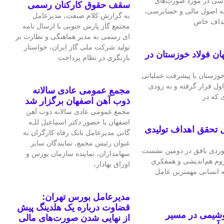
اسی در مورد صورت‌های
سقف حقوق کارکنان رسمی
 به اصول مالی و حسابرسی،
به گزارش کلام صنعت، مدیرعامل
اهداف خاص
مجتمع گاز پارس جنوبی با ارسال نامه
ای رسمی به مدیر هماهنگی و نظارت بر
تولید شرکت ملی گاز ایران، خواستار
ان فولاد خوزستان در
بازنگری در نظام پرداخت
 خوزستان با پیشرفت عملیاتی
اول قرار گرفته و به‌ زودی
مجمع عمومی عادی سالانه
 که در
ذوب آهن اصفهان برگزار شد
مجمع عمومی عادی سالانه ذوب آهن
اصفهان با حضور دکتر اسماعیل للـه
 تحقق اهداف تولیدی
گانی مدیرعامل بانک رفاه کارگران به
عنوان رئیس مجمع، نمایندگان سایر
ردی بافق در دومین نشست
سهامداران، نماینده سازمان بورس و
لزوم هم‌اندیشی و همفکری
اوراق بهادار،
ه انسانی مهمترین عامل
مدیرعامل بورس تهران:
قضاوت درباره یک هلدینگ پیش
وشیمی در مسیر
از نهایی شدن صورت‌های مالی