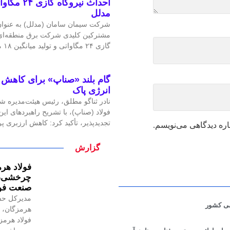
احداث نیرو
مدلل
شرکت سیمان سامان (مدلل) به عنوان 
مشترکین کلیدی شرکت برق منطقه‌ای غ
گازی ۲۴ مگاواتی و تولید میانگین ۱۸ مگاوات برق، گامی
گام بلند «صناپ» برای کاهش ا
انرژی پاک
نادر ثناگو مطلق، رئیس هیئت‌مدیره ش
فولاد (صناپ)، با تشریح راهبردهای ا
تجدیدپذیر، تأکید کرد: کاهش ارزبری 
اره دیدگاهی می‌نویسم.
گزارش
فولاد هرم
چرخشی، ن
صنعت فول
مدیرکل حف
شی کشور
هرمزگان، ر
فولاد هرمز