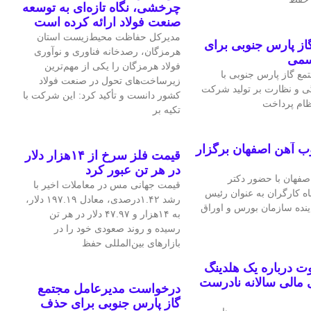
چرخشی، نگاه تازه‌ای به توسعه
صنعت فولاد ارائه کرده است
مدیرکل حفاظت محیط‌زیست استان
ز پارس جنوبی برای
هرمزگان، رصدخانه فناوری و نوآوری
سمی
فولاد هرمزگان را یکی از مهم‌ترین
ع گاز پارس جنوبی با
زیرساخت‌های تحول در صنعت فولاد
ی و نظارت بر تولید شرکت
کشور دانست و تأکید کرد: این شرکت با
نظام پرداخت
تکیه بر
ب آهن اصفهان برگزار
قیمت فلز سرخ از ۱۴هزار دلار
در هر تن عبور کرد
فهان با حضور دکتر
قیمت جهانی مس در معاملات اخیر با
اه کارگران به عنوان رئیس
رشد ۱.۴۲درصدی، معادل ۱۹۷.۱۹ دلار،
اینده سازمان بورس و اوراق
به ۱۴هزار و ۴۷.۹۷ دلار در هر تن
رسیده و روند صعودی خود را در
بازارهای بین‌المللی حفظ
 درباره یک هلدینگ
مالی سالانه نادرست
درخواست مدیرعامل مجتمع
گاز پارس جنوبی برای حذف