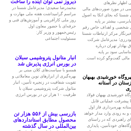
دیروز نمی توان اینده را ساخت
 اظهار نظرهای
محمدرضا سعیدی؛ مدیرعامل شستا در
سی در مورد صورت‌های مالی
مراسم گرامیداشت هفته ملی مهارت و
 شستا که بجای اتکا به اصول
روز ملی کارآفرینی و آموزش‌های فنی و
برسی، بیشتر بر پایه
حرفه‌ای با حضور معاون اول
ی شخصی و اهداف خاص رقم
رئیس‌جمهور و وزیر کار:
برنگار مرکز ارتباطات شستا
مسئولیت اجتماعی
گودرزی؛ مدیرعامل شرکت
بهادار تهران درباره
سایی سود بر پایه
انبار متانول پتروشیمی سبلان
مالی گفت‌وگو کرده است.
در بورس انرژی پذیرش شد
همسو با سیاست‌های کلان مبنی بر
بهره‌گیری از ابزارهای نوین معاملاتی و
یروگاه خورشیدی بهبهان
تقویت شفافیت در زنجیره تأمین، انبار
ستان در آستانه
ری
متانول شرکت پتروشیمی سبلان با
ظرفیت ۱۰ هزار تن در بورس انرژی
گاه خورشیدی بهبهان فولاد
 پیشرفت عملیاتی قابل‌
تانه بهره‌برداری فاز اول
و به‌ زودی وارد مدار خواهد
بازرسی بیش از ۵۵۶ هزار تن
ای راهبردی که در راستای
محصول مطابق استانداردهای
اه‌های خودتأمین، پایداری
بین‌المللی در سال گذشته