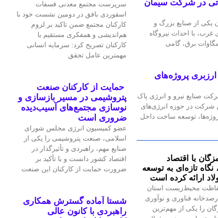
گاه گازی ۲۴ مگاواتی در شرکت سیمان
سرپرست مجتمع معدنی فسفات
اسفوردی بافق در دومین نشست خود با
یکی از صنایع بزرگ و
کارکنان مجتمع ضمن تاکید بر لزوم
رب، با احداث نیروگاه
هم‌اندیشی و همفکری مستقیم با
کارکنان تصریح کرد: سرمایه انسانی
مهمترین عامل تحقق
رزبری پروژه‌های
حمایت از کارکنان صنعت
رکت صنایع نیرو و انرژی پاک
پتروشیمی در مسیر بازسازی و
ین شرکت در حوزه انرژی‌های
نوسازی مجتمع‌های آسیب‌دیده
پروژه‌ها، توسعه ساخت داخل
ضروری است
عضو کمیسیون انرژی مجلس شورای
اسلامی، صنعت پتروشیمی را یکی از
صنایع مهم، راهبردی و تأثیرگذار در
زگان با اقتصاد
اقتصاد کشور دانست و با تأکید بر
گاه تازه‌ای به توسعه
ضرورت حمایت از کارکنان این صنعت
اد ارائه کرده است
اظت محیط‌زیست استان
صدخانه فناوری و نوآوری
شستا آماده گسترش همکاری
گان را یکی از مهم‌ترین
راهبردی با کانون عالی