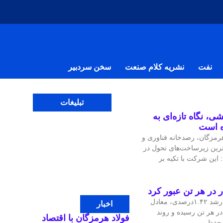
نفت
نشریه کلام صنعت
سخن سردبیر
تبلیغات
ی، نگاه تازه‌ای به
ه است
مزگان، رصدخانه فناوری و
‌ترین زیرساخت‌های تحول در
 این شرکت با تکیه بر
قیمت جهانی مس در معاملات اخیر با رشد ۱.۴۲درصدی، معادل
اخبار
، به ۱۴هزار و ۴۷.۹۷ دلار در هر تن رسیده و روند
فولاد هرمزگان با اقتصاد
ی حفظ