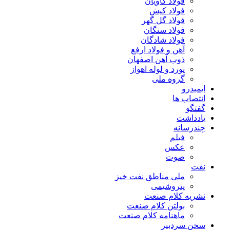
فولاد کاویان
فولاد کیش
فولاد گل گهر
فولاد سنگان
فولاد شادگان
آهن و فولاد ارفع
ذوب آهن اصفهان
نورد و لوله اهواز
گروه ملی
ایمیدرو
انتصاب ها
گفتگو
یادداشت
چندرسانه
فیلم
عکس
صوت
نفت
ملی مناطق نفت خیز
پتروشیمی
نشریه کلام صنعت
بولتن کلام صنعت
ماهنامه کلام صنعت
سخن سردبیر