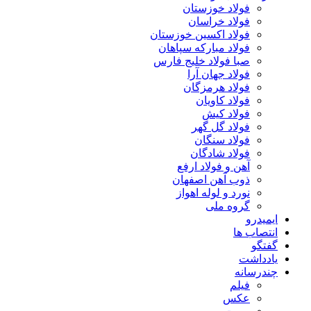
فولاد خوزستان
فولاد خراسان
فولاد اکسین خوزستان
فولاد مبارکه سپاهان
صبا فولاد خلیج فارس
فولاد جهان آرا
فولاد هرمزگان
فولاد کاویان
فولاد کیش
فولاد گل گهر
فولاد سنگان
فولاد شادگان
آهن و فولاد ارفع
ذوب آهن اصفهان
نورد و لوله اهواز
گروه ملی
ایمیدرو
انتصاب ها
گفتگو
یادداشت
چندرسانه
فیلم
عکس