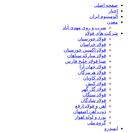
صفحه اصلی
اخبار
آلومینیوم ایران
معدن
سرب و روی مهدی آباد
شرکت های فولاد
فولاد خوزستان
فولاد خراسان
فولاد اکسین خوزستان
فولاد مبارکه سپاهان
صبا فولاد خلیج فارس
فولاد جهان آرا
فولاد هرمزگان
فولاد کاویان
فولاد کیش
فولاد گل گهر
فولاد سنگان
فولاد شادگان
آهن و فولاد ارفع
ذوب آهن اصفهان
نورد و لوله اهواز
گروه ملی
ایمیدرو