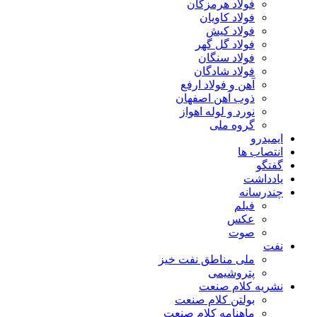
فولاد هرمزگان
فولاد کاویان
فولاد کیش
فولاد گل گهر
فولاد سنگان
فولاد شادگان
آهن و فولاد ارفع
ذوب آهن اصفهان
نورد و لوله اهواز
گروه ملی
ایمیدرو
انتصاب ها
گفتگو
یادداشت
چندرسانه
فیلم
عکس
صوت
نفت
ملی مناطق نفت خیز
پتروشیمی
نشریه کلام صنعت
بولتن کلام صنعت
ماهنامه کلام صنعت