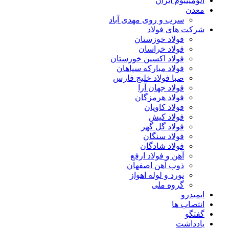
آلومینیوم ایران
معدن
سرب و روی مهدی آباد
شرکت های فولاد
فولاد خوزستان
فولاد خراسان
فولاد اکسین خوزستان
فولاد مبارکه سپاهان
صبا فولاد خلیج فارس
فولاد جهان آرا
فولاد هرمزگان
فولاد کاویان
فولاد کیش
فولاد گل گهر
فولاد سنگان
فولاد شادگان
آهن و فولاد ارفع
ذوب آهن اصفهان
نورد و لوله اهواز
گروه ملی
ایمیدرو
انتصاب ها
گفتگو
یادداشت