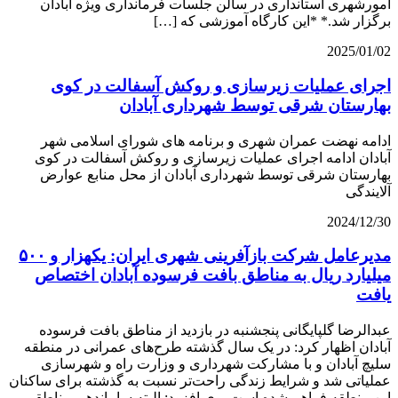
امورشهری استانداری در سالن جلسات فرمانداری ویژه آبادان
برگزار شد.* *این کارگاه آموزشی که […]
2025/01/02
اجرای عملیات زیرسازی و روکش آسفالت در کوی
بهارستان شرقی توسط شهرداری آبادان
ادامه نهضت عمران شهری و برنامه های شورای اسلامی شهر
آبادان ادامه اجرای عملیات زیرسازی و روکش آسفالت در کوی
بهارستان شرقی توسط شهرداری آبادان از محل منابع عوارض
آلایندگی
2024/12/30
مدیرعامل شرکت بازآفرینی شهری ایران: یکهزار و ۵۰۰
میلیارد ریال به مناطق بافت فرسوده آبادان اختصاص
یافت
عبدالرضا گلپایگانی پنجشنبه در بازدید از مناطق بافت فرسوده
آبادان اظهار کرد: در یک سال گذشته طرح‌های عمرانی در منطقه
سلیچ آبادان و با مشارکت شهرداری و وزارت راه و شهرسازی
عملیاتی شد و شرایط زندگی راحت‌تر نسبت به گذشته برای ساکنان
این منطقه فراهم شده است. وی افزود: البته ساماندهی مناطقی