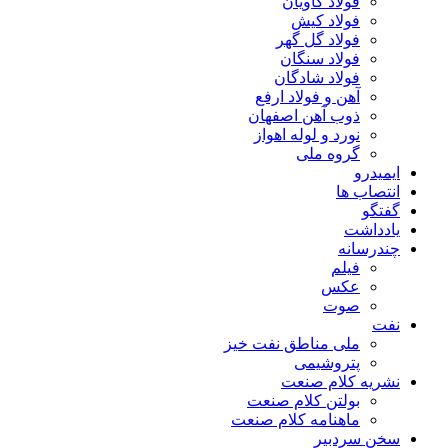
فولاد کاویان
فولاد کیش
فولاد گل گهر
فولاد سنگان
فولاد شادگان
آهن و فولاد ارفع
ذوب آهن اصفهان
نورد و لوله اهواز
گروه ملی
ایمیدرو
انتصاب ها
گفتگو
یادداشت
چندرسانه
فیلم
عکس
صوت
نفت
ملی مناطق نفت خیز
پتروشیمی
نشریه کلام صنعت
بولتن کلام صنعت
ماهنامه کلام صنعت
سخن سردبیر