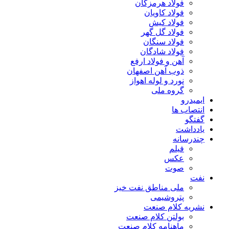
فولاد هرمزگان
فولاد کاویان
فولاد کیش
فولاد گل گهر
فولاد سنگان
فولاد شادگان
آهن و فولاد ارفع
ذوب آهن اصفهان
نورد و لوله اهواز
گروه ملی
ایمیدرو
انتصاب ها
گفتگو
یادداشت
چندرسانه
فیلم
عکس
صوت
نفت
ملی مناطق نفت خیز
پتروشیمی
نشریه کلام صنعت
بولتن کلام صنعت
ماهنامه کلام صنعت