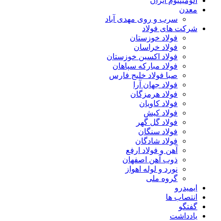
آلومینیوم ایران
معدن
سرب و روی مهدی آباد
شرکت های فولاد
فولاد خوزستان
فولاد خراسان
فولاد اکسین خوزستان
فولاد مبارکه سپاهان
صبا فولاد خلیج فارس
فولاد جهان آرا
فولاد هرمزگان
فولاد کاویان
فولاد کیش
فولاد گل گهر
فولاد سنگان
فولاد شادگان
آهن و فولاد ارفع
ذوب آهن اصفهان
نورد و لوله اهواز
گروه ملی
ایمیدرو
انتصاب ها
گفتگو
یادداشت