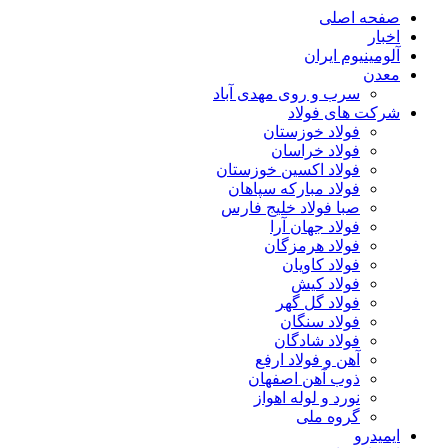
صفحه اصلی
اخبار
آلومینیوم ایران
معدن
سرب و روی مهدی آباد
شرکت های فولاد
فولاد خوزستان
فولاد خراسان
فولاد اکسین خوزستان
فولاد مبارکه سپاهان
صبا فولاد خلیج فارس
فولاد جهان آرا
فولاد هرمزگان
فولاد کاویان
فولاد کیش
فولاد گل گهر
فولاد سنگان
فولاد شادگان
آهن و فولاد ارفع
ذوب آهن اصفهان
نورد و لوله اهواز
گروه ملی
ایمیدرو