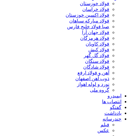
فولاد خوزستان
فولاد خراسان
فولاد اکسین خوزستان
فولاد مبارکه سپاهان
صبا فولاد خلیج فارس
فولاد جهان آرا
فولاد هرمزگان
فولاد کاویان
فولاد کیش
فولاد گل گهر
فولاد سنگان
فولاد شادگان
آهن و فولاد ارفع
ذوب آهن اصفهان
نورد و لوله اهواز
گروه ملی
ایمیدرو
انتصاب ها
گفتگو
یادداشت
چندرسانه
فیلم
عکس