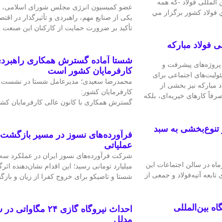
 المللی فولاد -كه همه
عضو کمیسیون انرژی مجلس شورای اسلامی، ص
ي فولاد كشور برگزار مي
یکی از صنایع مهم، راهبردی و تأثیرگذار در اقت
تأکید بر ضرورت حمایت از کارکنان این صنعت
 فولاد مبارکه
شستا آماده گسترش همکاری راهبردی 
 پروژه‌های پیشرفت و
کارفرمایان کشور است
ئولیت‌های اجتماعی برای
محمدرضا سعیدی؛ مدیرعامل شستا در نشست با
 مبارکه نیز بخشی از
کارفرمایان کشور:
فاً کارهای خیریه‌ای، بلکه
گسترش همکاری با کانون عالی کارفرمایان کش
تنوع‌بخشی به سبد
فرآورده‌های نسوز در مسیر بازگشت 
عملیاتی
کارگروه کارآفرینی تحول با عنوان «آتیه‌هاب»، ۱۲ مهرماه در سالن اجتماعات این
میلیارد تومانی رسید؛ این اقدام نشان‌دهنده اثرگ
بعه آتیه‌فولاد و جمعی از
شستا و تاصیکو برای خروج کفرا از زیان و با
ه بین‌المللی
احداث نیروگاه گازی ۲۴ 
مدلل