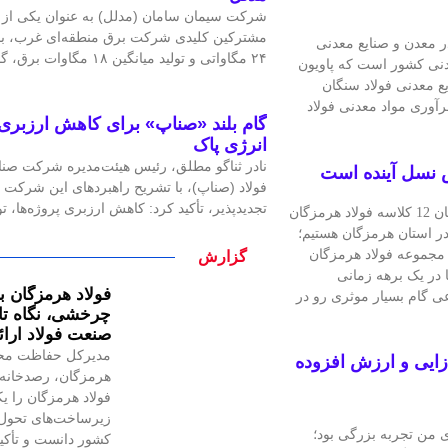
شرکت سیمان سامان (مدلل) به عنوان یکی از ص
مشترکین کلیدی شرکت برق منطقه‌ای غرب، با 
ر معدن و صنایع معدنی
۲۴ مگاواتی و تولید میانگین ۱۸ مگاوات برق، گامی
ایع معدنی کشور است که پاویون
ع معدنی فولاد سنگان
آوری مواد معدنی فولاد
گام بلند «صناپ» برای کاهش ارزبری 
انرژی پاک
نادر ثناگو مطلق، رئیس هیئت‌مدیره شرکت صنایع
ش نسل آینده است
فولاد (صناپ)، با تشریح راهبردهای این شرکت د
تجدیدپذیر، تأکید کرد: کاهش ارزبری پروژه‌ها،
علیرضا رحیم مدیرعامل شرکت فولاد هرمزگان در آیین افتتاح هنرستان 12 کلاسه فولاد هرمزگان
در استان هرمزگان هستیم؛
مجموعه فولاد هرمزگان
گزارش
ا در یک برهه زمانی
فولاد هرمزگان با
ی گام بسیار موثری رو در
چرخشی، نگاه تاز
صنعت فولاد ارا
مدیرکل حفاظت مح
‌زایی و ارزش افزوده
هرمزگان، رصدخانه 
فولاد هرمزگان را یک
زیرساخت‌های تحول 
ی من تجربه بزرگی بود؛
کشور دانست و تأکید