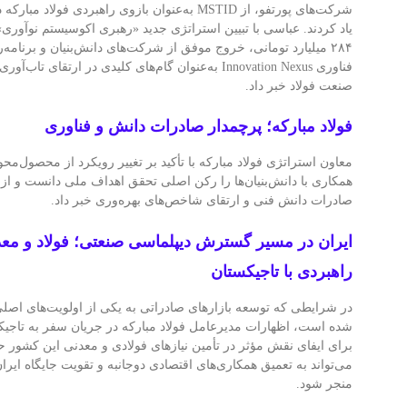
شرکت‌های پورتفو، از MSTID به‌عنوان بازوی راهبردی ف
یاد کردند. عباسی با تبیین استراتژی جدید «رهبری اکوسیستم نوآوری»،
۲۸۴ میلیارد تومانی، خروج موفق از شرکت‌های دانش‌بنیان و برنامه‌
فناوری Innovation Nexus به‌عنوان گام‌های کلیدی در ارتقای
صنعت فولاد خبر داد.
فولاد مبارکه؛ پرچمدار صادرات دانش و فناوری
معاون استراتژی فولاد مبارکه با تأکید بر تغییر رویکرد از محصول‌مح
همکاری با دانش‌بنیان‌ها را رکن اصلی تحقق اهداف ملی دانست و از
صادرات دانش فنی و ارتقای شاخص‌های بهره‌وری خبر داد.
ایران در مسیر گسترش دیپلماسی صنعتی؛ فولاد و مع
راهبردی با تاجیکستان
در شرایطی که توسعه بازارهای صادراتی به یکی از اولویت‌های اصلی
شده است، اظهارات مدیرعامل فولاد مبارکه در جریان سفر به تاجیکس
برای ایفای نقش مؤثر در تأمین نیازهای فولادی و معدنی این کشور ح
می‌تواند به تعمیق همکاری‌های اقتصادی دوجانبه و تقویت جایگاه ایرا
منجر شود.