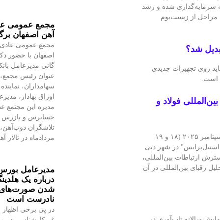
له سرمایه‌گذاری شده و رشد
 مراحل از زیست‌بوم
مجمع عمومی عا
آهن اصفهان برگ
مجمع عمومی عادی 
بدیل شد؟
اصفهان با حضور دکت
گانی مدیرعامل بانک
باید روی تجهیزات جدیدی
عنوان رئیس مجمع، ن
 است.
سهامداران، نماینده
اوراق بهادار، مدیر
ن‌المللی فولاد و
مدیره این مجتمع ع
حسابرس و بازرس ق
بزرگترین کنفرانس بین‌المللی فولاد و مواد اولیه خاورمیانه، ۹ و ۱۰ سپتامبر ۲۰۲۵ (۱۸ و ۱۹
مردادماه در تالار آ
 Global Steel Summit با همکاری "استیل‌پرایس" در شهر دبی
سترش ارتباطات بین‌المللی،
ل رقبای بین‌المللی در آن
مدیرعامل بورس
درباره یک هلدین
شدن صورت‌های م
نادرست است
در پی برخی اظهار 
غیرکارشناسی در مو
مایش سالانه تاب‌آوری در