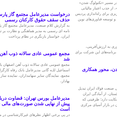
ولاد مبارکه در مسیر «تکنولوگ شدن»
 از جذب اعتبار مالیاتی
ریزی برای راه‌اندازی پردیس
درخواست مدیرعامل مجتمع گاز پارس
 تاب‌آوری و توسعه فناوری‌های نوین
حذف سقف حقوق کارکنان رسمی
به گزارش کلام صنعت، مدیرعامل مجتمع گاز پا
نامه ای رسمی به مدیر هماهنگی و نظارت بر ت
ایران، خواستار بازنگری در نظام پرداخت
وری به ارزش‌آفرینی،
 برنامه‌های این شرکت برای
مجمع عمومی عادی سالانه ذوب آهن 
شد
مجمع عمومی عادی سالانه ذوب آهن اصفهان با
دن، محور همکاری
اسماعیل للـه گانی مدیرعامل بانک رفاه کارگرا
مجمع، نمایندگان سایر سهامداران، نماینده ساز
بهادار،
 صنعت فولاد ایران تبدیل
تان، از آمادگی ایران
مدیرعامل بورس تهران: قضاوت دربار
کایت دارد؛ ظرفیتی که
پیش از نهایی شدن صورت‌های مالی س
ن در بازار آسیای مرکزی
است
در پی برخی اظهار نظرهای غیرکارشناسی در م