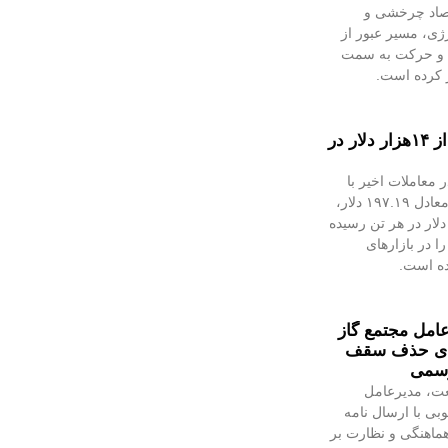
تصاد چرخشی و
ژی، مسیر عبور از
د و حرکت به سمت
ز کرده است.
قیمت فلز سرخ از ۱۴هزار دلار در
معاملات اخیر با
رشد ۱.۴۲درصدی، معادل ۱۹۷.۱۹ دلار،
ه ۱۴هزار و ۴۷.۹۷ دلار در هر تن رسیده
ا در بازارهای
ده است.
مل مجتمع گاز
رای حذف سقف
رسمی
عت، مدیرعامل
بی با ارسال نامه
ماهنگی و نظارت بر