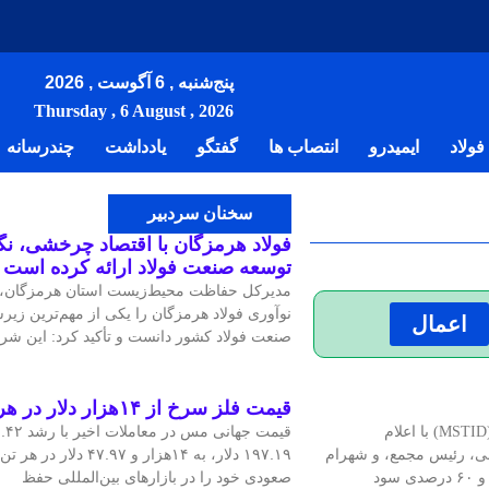
پنج‌شنبه , 6 آگوست , 2026
Thursday , 6 August , 2026
ولاد
ایمیدرو
انتصاب ها
گفتگو
یادداشت
چندرسانه
سخنان سردبیر
فولاد هرمزگان با اقتصاد چرخشی، نگاه
توسعه صنعت فولاد ارائه کرده است
مدیرکل حفاظت محیط‌زیست استان هرمزگان، ر
نوآوری فولاد هرمزگان را یکی از مهم‌ترین زیر
اعمال
صنعت فولاد کشور دانست و تأکید کرد: این شرک
قیمت فلز سرخ از ۱۴هزار دلار در هر تن عبور کرد
مجمع عمومی سالیانه صندوق سرمایه‌گذاری خطرپذیر فولاد مبارکه (MSTID) با اعلام
۱۹۷.۱۹ دلار، به ۱۴هزار و ۷.۹۷
رگزار شد. مرتضی شبانی، رئیس مجمع، و شهرام
صعودی خود را در بازارهای بین‌المللی حفظ
عباسی، مدیرعامل صندوق، ضمن اشاره به رشد ۱۳۲ درصدی درآمد و ۶۰ درصدی سود