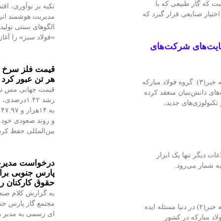
ت که گاز طبیعی که با
تکیه بر نوآوری، اق
ختیار صنایعی قرار گیرد که
مدیریت هوشمند انر
الگوهای سنتی تولی
«فولاد سبز» را آغا
حمایت‌های شرکت‌های
هر تن عبور کرد
سعید زرندی، مدیرعامل گروه فولاد مبارکه در میزگرد اقتصادی شبکه خبر(۳): گروه فولاد مبارکه
قیمت جهانی مس در 
ی دانش‌بنیان منعقد کرده
تکنولوژی‌های جدید،
ب
و روند صعودی خود ر
بین‌المللی حفظ کر
ت دیگر تنها یک ابزار
درخواست مدیرعا
ه شمار می‌رود.
پارس جنوبی ب
حقوق کارکنان 
به گزارش کلام صن
مجتمع گاز پارس جنو
سعید زرندی، مدیرعامل گروه فولاد مبارکه در میزگرد اقتصادی شبکه خبر(۲) در دنیا مسئله ایده
ای رسمی به مدیر ه
اد مبارکه در کشور