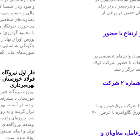
و سود زیان شستا که
ر جدی آینده ماست و هرچقدر دیرتر برای
مالی و حسابرسی، بی
مکان حضور در برخی از
قضاوت‌‌های شخصی 
می‌خورد، خبرنگار 
با محمود گودرزی؛
ارتفاع با حضور
بورس اوراق بهادار ت
چگونگی شناسایی سو
صورت‌های مالی گف
 میان واحدهای تخصصی در
اع، با حضور شرکت فولاد
ا برگزار شد.
فاز اول نیروگاه
فولاد خوزستان د
تولید ورق گالوانیزه با عرض ۷۰۰ میلی‌متر در كارخانه شماره ۲ شركت
بهره‌برداری
پروژه نیروگاه خورش
خوزستان با پیشرفت 
توجه، در آستانه بهر
با تلاش شبانه‌روزی کارکنان خط تولید ورق گالوانیزه کارخانه شماره ۲ شرکت ورق‌خودرو و با
قرار گرفته و به‌ زو
همکاری و همراهی ارزشمند خطوط نورد و اسیدشویی این کارخانه، ورق گالوانیزه با عرض ۷۰۰
شد. پروژه‌ای راهبر
توسعه نیروگاه‌های خ
تولید و ایفای مسئو
عامل، معاونان و
ایجاد شده است.