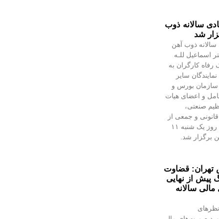
دی سالانه ذوب
زار شد
سالانه ذوب آهن
ر اسماعیل للـه
 رفاه کارگران به
مایندگان سایر
 سازمان بورس و
عامل و اعضای هیات
ظیم صنعتی،
انونی و جمعی از
تلاشگران ذوب‌آهن، روز یک شنبه ۱۱
هن برگزار شد.
 تهران: قضاوت
گ پیش از نهایی
الی سالانه
نظرهای
رد صورت‌های مالی