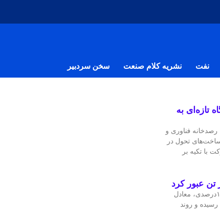
نفت
نشریه کلام صنعت
سخن سردبیر
 تازه‌ای به
صدخانه فناوری و
ساخت‌های تحول در
ت با تکیه بر
قیمت جهانی مس در معاملات اخیر با رشد ۱.۴۲درصدی، معادل
۴ دلار در هر تن رسیده و روند