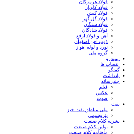
فولاد هرمزگان
فولاد کاویان
فولاد کیش
فولاد گل گهر
فولاد سنگان
فولاد شادگان
آهن و فولاد ارفع
ذوب آهن اصفهان
نورد و لوله اهواز
گروه ملی
ایمیدرو
انتصاب ها
گفتگو
یادداشت
چندرسانه
فیلم
عکس
صوت
نفت
ملی مناطق نفت خیز
پتروشیمی
نشریه کلام صنعت
بولتن کلام صنعت
ماهنامه کلام صنعت