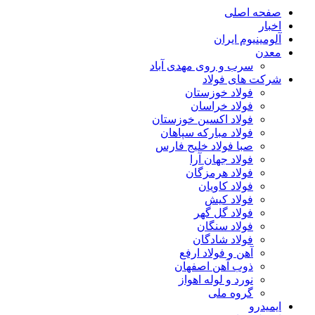
صفحه اصلی
اخبار
آلومینیوم ایران
معدن
سرب و روی مهدی آباد
شرکت های فولاد
فولاد خوزستان
فولاد خراسان
فولاد اکسین خوزستان
فولاد مبارکه سپاهان
صبا فولاد خلیج فارس
فولاد جهان آرا
فولاد هرمزگان
فولاد کاویان
فولاد کیش
فولاد گل گهر
فولاد سنگان
فولاد شادگان
آهن و فولاد ارفع
ذوب آهن اصفهان
نورد و لوله اهواز
گروه ملی
ایمیدرو