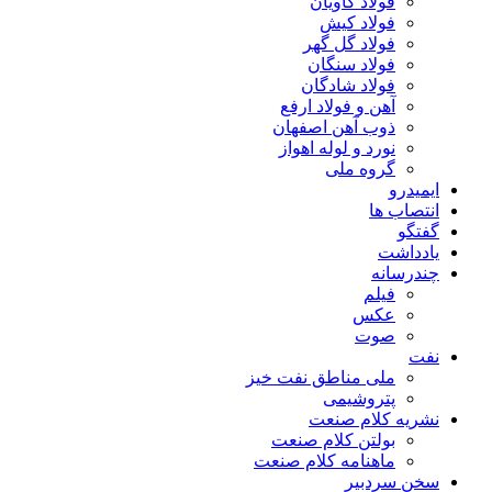
فولاد کاویان
فولاد کیش
فولاد گل گهر
فولاد سنگان
فولاد شادگان
آهن و فولاد ارفع
ذوب آهن اصفهان
نورد و لوله اهواز
گروه ملی
ایمیدرو
انتصاب ها
گفتگو
یادداشت
چندرسانه
فیلم
عکس
صوت
نفت
ملی مناطق نفت خیز
پتروشیمی
نشریه کلام صنعت
بولتن کلام صنعت
ماهنامه کلام صنعت
سخن سردبیر