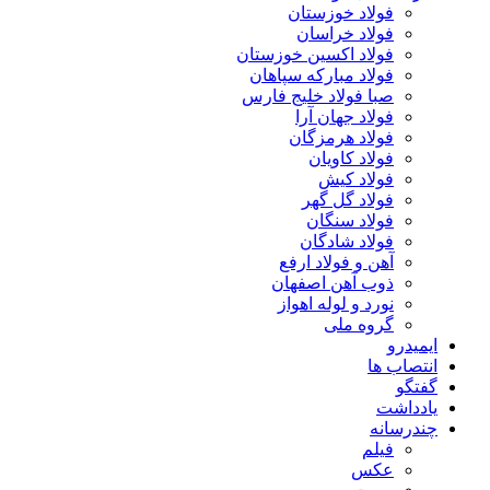
فولاد خوزستان
فولاد خراسان
فولاد اکسین خوزستان
فولاد مبارکه سپاهان
صبا فولاد خلیج فارس
فولاد جهان آرا
فولاد هرمزگان
فولاد کاویان
فولاد کیش
فولاد گل گهر
فولاد سنگان
فولاد شادگان
آهن و فولاد ارفع
ذوب آهن اصفهان
نورد و لوله اهواز
گروه ملی
ایمیدرو
انتصاب ها
گفتگو
یادداشت
چندرسانه
فیلم
عکس