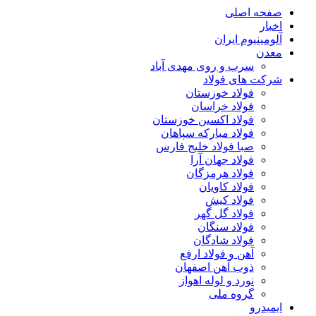
صفحه اصلی
اخبار
آلومینیوم ایران
معدن
سرب و روی مهدی آباد
شرکت های فولاد
فولاد خوزستان
فولاد خراسان
فولاد اکسین خوزستان
فولاد مبارکه سپاهان
صبا فولاد خلیج فارس
فولاد جهان آرا
فولاد هرمزگان
فولاد کاویان
فولاد کیش
فولاد گل گهر
فولاد سنگان
فولاد شادگان
آهن و فولاد ارفع
ذوب آهن اصفهان
نورد و لوله اهواز
گروه ملی
ایمیدرو