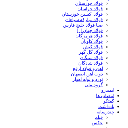
فولاد خوزستان
فولاد خراسان
فولاد اکسین خوزستان
فولاد مبارکه سپاهان
صبا فولاد خلیج فارس
فولاد جهان آرا
فولاد هرمزگان
فولاد کاویان
فولاد کیش
فولاد گل گهر
فولاد سنگان
فولاد شادگان
آهن و فولاد ارفع
ذوب آهن اصفهان
نورد و لوله اهواز
گروه ملی
ایمیدرو
انتصاب ها
گفتگو
یادداشت
چندرسانه
فیلم
عکس