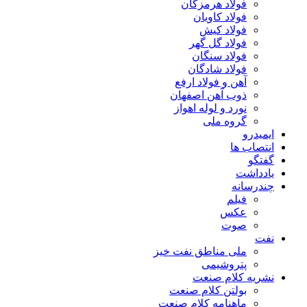
فولاد هرمزگان
فولاد کاویان
فولاد کیش
فولاد گل گهر
فولاد سنگان
فولاد شادگان
آهن و فولاد ارفع
ذوب آهن اصفهان
نورد و لوله اهواز
گروه ملی
ایمیدرو
انتصاب ها
گفتگو
یادداشت
چندرسانه
فیلم
عکس
صوت
نفت
ملی مناطق نفت خیز
پتروشیمی
نشریه کلام صنعت
بولتن کلام صنعت
ماهنامه کلام صنعت