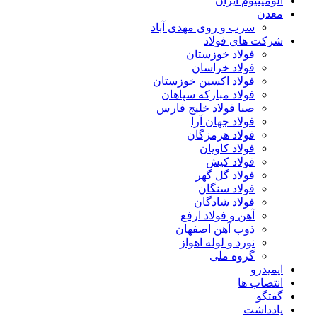
آلومینیوم ایران
معدن
سرب و روی مهدی آباد
شرکت های فولاد
فولاد خوزستان
فولاد خراسان
فولاد اکسین خوزستان
فولاد مبارکه سپاهان
صبا فولاد خلیج فارس
فولاد جهان آرا
فولاد هرمزگان
فولاد کاویان
فولاد کیش
فولاد گل گهر
فولاد سنگان
فولاد شادگان
آهن و فولاد ارفع
ذوب آهن اصفهان
نورد و لوله اهواز
گروه ملی
ایمیدرو
انتصاب ها
گفتگو
یادداشت