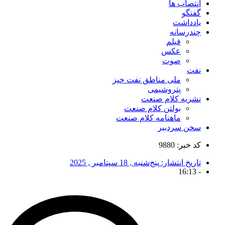
انتصاب ها
گفتگو
یادداشت
چندرسانه
فیلم
عکس
صوت
نفت
ملی مناطق نفت خیز
پتروشیمی
نشریه کلام صنعت
بولتن کلام صنعت
ماهنامه کلام صنعت
سخن سردبیر
کد خبر: 9880
تاریخ انتشار:
پنج‌شنبه , 18 سپتامبر , 2025
16:13
-