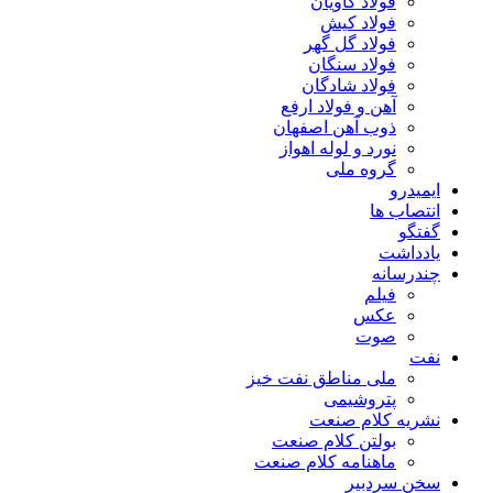
فولاد کاویان
فولاد کیش
فولاد گل گهر
فولاد سنگان
فولاد شادگان
آهن و فولاد ارفع
ذوب آهن اصفهان
نورد و لوله اهواز
گروه ملی
ایمیدرو
انتصاب ها
گفتگو
یادداشت
چندرسانه
فیلم
عکس
صوت
نفت
ملی مناطق نفت خیز
پتروشیمی
نشریه کلام صنعت
بولتن کلام صنعت
ماهنامه کلام صنعت
سخن سردبیر