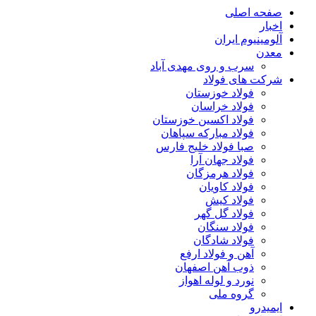
صفحه اصلی
اخبار
آلومینیوم ایران
معدن
سرب و روی مهدی آباد
شرکت های فولاد
فولاد خوزستان
فولاد خراسان
فولاد اکسین خوزستان
فولاد مبارکه سپاهان
صبا فولاد خلیج فارس
فولاد جهان آرا
فولاد هرمزگان
فولاد کاویان
فولاد کیش
فولاد گل گهر
فولاد سنگان
فولاد شادگان
آهن و فولاد ارفع
ذوب آهن اصفهان
نورد و لوله اهواز
گروه ملی
ایمیدرو