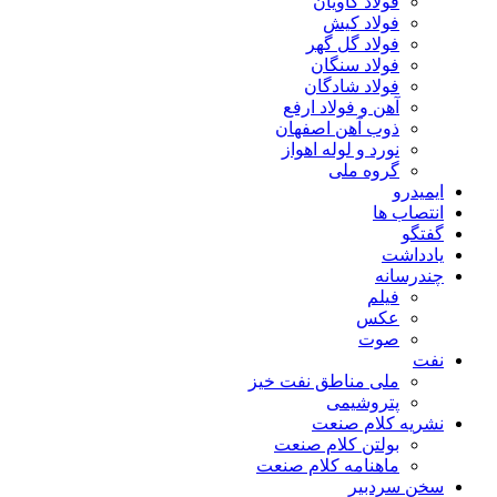
فولاد کاویان
فولاد کیش
فولاد گل گهر
فولاد سنگان
فولاد شادگان
آهن و فولاد ارفع
ذوب آهن اصفهان
نورد و لوله اهواز
گروه ملی
ایمیدرو
انتصاب ها
گفتگو
یادداشت
چندرسانه
فیلم
عکس
صوت
نفت
ملی مناطق نفت خیز
پتروشیمی
نشریه کلام صنعت
بولتن کلام صنعت
ماهنامه کلام صنعت
سخن سردبیر