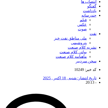
انتصاب ها
گفتگو
یادداشت
چندرسانه
فیلم
عکس
صوت
نفت
ملی مناطق نفت خیز
پتروشیمی
نشریه کلام صنعت
بولتن کلام صنعت
ماهنامه کلام صنعت
سخن سردبیر
کد خبر: 10249
تاریخ انتشار:
شنبه , 18 اکتبر , 2025
20:13
-