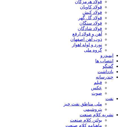
فولاد هرمزگان
فولاد کاویان
فولاد کیش
فولاد گل گهر
فولاد سنگان
فولاد شادگان
آهن و فولاد ارفع
ذوب آهن اصفهان
نورد و لوله اهواز
گروه ملی
ایمیدرو
انتصاب ها
گفتگو
یادداشت
چندرسانه
فیلم
عکس
صوت
نفت
ملی مناطق نفت خیز
پتروشیمی
نشریه کلام صنعت
بولتن کلام صنعت
ماهنامه کلام صنعت