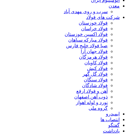
آلومینیوم ایران
معدن
سرب و روی مهدی آباد
شرکت های فولاد
فولاد خوزستان
فولاد خراسان
فولاد اکسین خوزستان
فولاد مبارکه سپاهان
صبا فولاد خلیج فارس
فولاد جهان آرا
فولاد هرمزگان
فولاد کاویان
فولاد کیش
فولاد گل گهر
فولاد سنگان
فولاد شادگان
آهن و فولاد ارفع
ذوب آهن اصفهان
نورد و لوله اهواز
گروه ملی
ایمیدرو
انتصاب ها
گفتگو
یادداشت