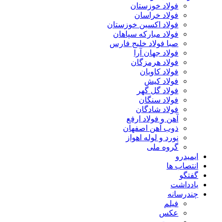
فولاد خوزستان
فولاد خراسان
فولاد اکسین خوزستان
فولاد مبارکه سپاهان
صبا فولاد خلیج فارس
فولاد جهان آرا
فولاد هرمزگان
فولاد کاویان
فولاد کیش
فولاد گل گهر
فولاد سنگان
فولاد شادگان
آهن و فولاد ارفع
ذوب آهن اصفهان
نورد و لوله اهواز
گروه ملی
ایمیدرو
انتصاب ها
گفتگو
یادداشت
چندرسانه
فیلم
عکس