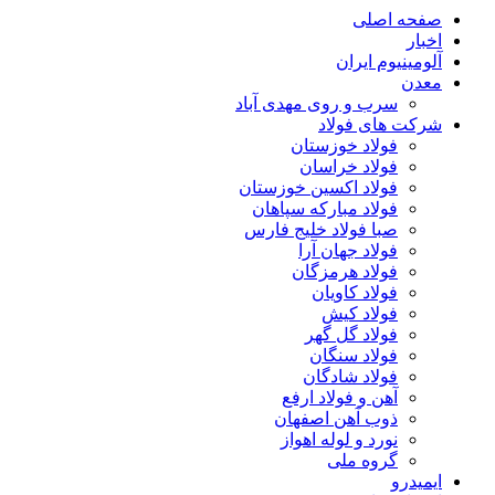
صفحه اصلی
اخبار
آلومینیوم ایران
معدن
سرب و روی مهدی آباد
شرکت های فولاد
فولاد خوزستان
فولاد خراسان
فولاد اکسین خوزستان
فولاد مبارکه سپاهان
صبا فولاد خلیج فارس
فولاد جهان آرا
فولاد هرمزگان
فولاد کاویان
فولاد کیش
فولاد گل گهر
فولاد سنگان
فولاد شادگان
آهن و فولاد ارفع
ذوب آهن اصفهان
نورد و لوله اهواز
گروه ملی
ایمیدرو