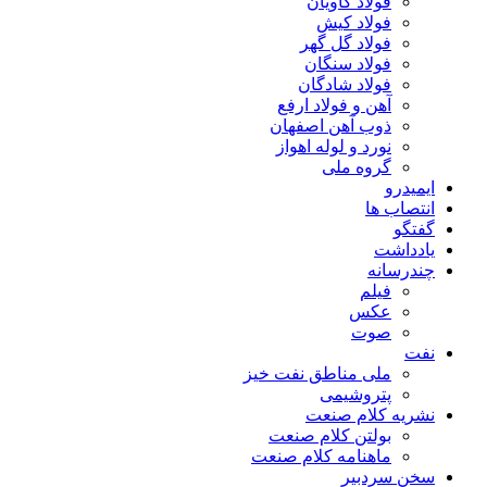
فولاد کاویان
فولاد کیش
فولاد گل گهر
فولاد سنگان
فولاد شادگان
آهن و فولاد ارفع
ذوب آهن اصفهان
نورد و لوله اهواز
گروه ملی
ایمیدرو
انتصاب ها
گفتگو
یادداشت
چندرسانه
فیلم
عکس
صوت
نفت
ملی مناطق نفت خیز
پتروشیمی
نشریه کلام صنعت
بولتن کلام صنعت
ماهنامه کلام صنعت
سخن سردبیر