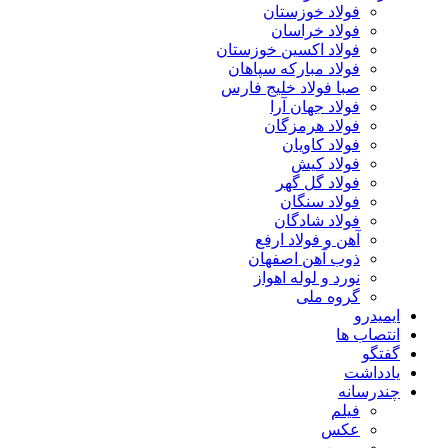
فولاد خوزستان
فولاد خراسان
فولاد اکسین خوزستان
فولاد مبارکه سپاهان
صبا فولاد خلیج فارس
فولاد جهان آرا
فولاد هرمزگان
فولاد کاویان
فولاد کیش
فولاد گل گهر
فولاد سنگان
فولاد شادگان
آهن و فولاد ارفع
ذوب آهن اصفهان
نورد و لوله اهواز
گروه ملی
ایمیدرو
انتصاب ها
گفتگو
یادداشت
چندرسانه
فیلم
عکس