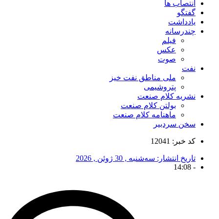
انتصاب ها
گفتگو
یادداشت
چندرسانه
فیلم
عکس
صوت
نفت
ملی مناطق نفت خیز
پتروشیمی
نشریه کلام صنعت
بولتن کلام صنعت
ماهنامه کلام صنعت
سخن سردبیر
کد خبر: 12041
تاریخ انتشار:
سه‌شنبه , 30 ژوئن , 2026
14:08
-