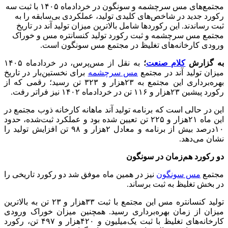
مجتمع‌های مس سرچشمه و سونگون در خردادماه ۱۴۰۵ با ثبت سه
رکورد جدید در شاخص‌های کلیدی تولید، عملکردی بی‌سابقه را به
ثبت رساندند. این رکوردها شامل بالاترین میزان تولید آند در تاریخ
مجتمع مس سرچشمه و ثبت رکورد تولید کنسانتره مس و خوراک
ورودی کارخانه‌های تغلیظ در مجتمع مس سونگون است.
به گزارش
کلام صنعت
؛
به نقل از مس‌پرس، در خردادماه ۱۴۰۵
میزان تولید آند در مجتمع
مس سرچشمه
برای نخستین‌بار در تاریخ
بهره‌برداری این مجتمع به ۲۳هزار و ۳۲۳ تن رسید؛ رقمی که از
رکورد پیشین ۲۳هزار و ۱۱۶ تن در خردادماه ۱۴۰۲ نیز فراتر رفت.
این در حالی است که برنامه تولید آند ماهانه کارخانه ذوب مجتمع در
این ماه ۲۱هزار و ۲۲۵ تن تعیین شده بود و عملکرد ثبت‌شده، حدود
۱۰درصد بیش از برنامه و معادل ۲هزار و ۹۸ تن افزایش تولید را
نشان می‌دهد.
دو رکورد هم‌زمان در سونگون
مجتمع
مس سونگون
نیز در همین ماه موفق شد دو رکورد تاریخی را
در بخش تغلیظ به ثبت برساند.
تولید کنسانتره مس این مجتمع با ثبت ۳۳هزار و ۲۳ تن به بالاترین
میزان از زمان بهره‌برداری رسید. همچنین میزان خوراک ورودی
کارخانه‌های تغلیظ با ثبت یک‌میلیون و ۴۲۰هزار و ۴۹۷ تن، رکورد