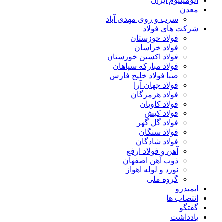
آلومینیوم ایران
معدن
سرب و روی مهدی آباد
شرکت های فولاد
فولاد خوزستان
فولاد خراسان
فولاد اکسین خوزستان
فولاد مبارکه سپاهان
صبا فولاد خلیج فارس
فولاد جهان آرا
فولاد هرمزگان
فولاد کاویان
فولاد کیش
فولاد گل گهر
فولاد سنگان
فولاد شادگان
آهن و فولاد ارفع
ذوب آهن اصفهان
نورد و لوله اهواز
گروه ملی
ایمیدرو
انتصاب ها
گفتگو
یادداشت