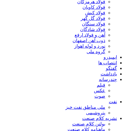
فولاد هرمزگان
فولاد کاویان
فولاد کیش
فولاد گل گهر
فولاد سنگان
فولاد شادگان
آهن و فولاد ارفع
ذوب آهن اصفهان
نورد و لوله اهواز
گروه ملی
ایمیدرو
انتصاب ها
گفتگو
یادداشت
چندرسانه
فیلم
عکس
صوت
نفت
ملی مناطق نفت خیز
پتروشیمی
نشریه کلام صنعت
بولتن کلام صنعت
ماهنامه کلام صنعت