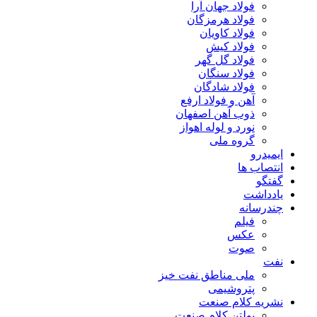
فولاد جهان آرا
فولاد هرمزگان
فولاد کاویان
فولاد کیش
فولاد گل گهر
فولاد سنگان
فولاد شادگان
آهن و فولاد ارفع
ذوب آهن اصفهان
نورد و لوله اهواز
گروه ملی
ایمیدرو
انتصاب ها
گفتگو
یادداشت
چندرسانه
فیلم
عکس
صوت
نفت
ملی مناطق نفت خیز
پتروشیمی
نشریه کلام صنعت
بولتن کلام صنعت