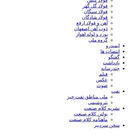
فولاد کیش
فولاد گل گهر
فولاد سنگان
فولاد شادگان
آهن و فولاد ارفع
ذوب آهن اصفهان
نورد و لوله اهواز
گروه ملی
ایمیدرو
انتصاب ها
گفتگو
یادداشت
چندرسانه
فیلم
عکس
صوت
نفت
ملی مناطق نفت خیز
پتروشیمی
نشریه کلام صنعت
بولتن کلام صنعت
ماهنامه کلام صنعت
سخن سردبیر