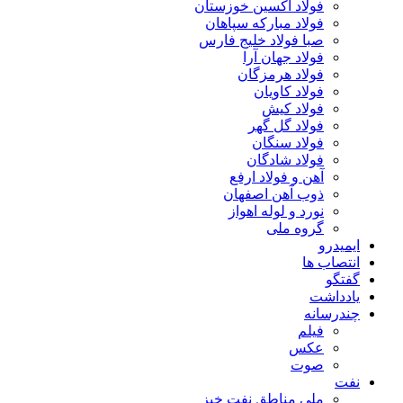
فولاد اکسین خوزستان
فولاد مبارکه سپاهان
صبا فولاد خلیج فارس
فولاد جهان آرا
فولاد هرمزگان
فولاد کاویان
فولاد کیش
فولاد گل گهر
فولاد سنگان
فولاد شادگان
آهن و فولاد ارفع
ذوب آهن اصفهان
نورد و لوله اهواز
گروه ملی
ایمیدرو
انتصاب ها
گفتگو
یادداشت
چندرسانه
فیلم
عکس
صوت
نفت
ملی مناطق نفت خیز