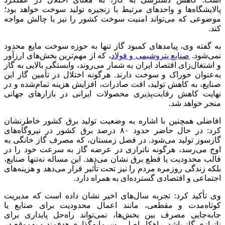
پالایشگاه‌ها و واحدهای مرتبط با زنجیره تولید سوخت خواهد بود؛
موضوعی که می‌تواند امنیت سوخت کشور را نیز با چالش مواجه
کند.
به گفته وی، پیامدهای کمبود گاز تنها به حوزه سوخت مایع محدود
نمی‌شود.
صنایع پتروشیمی و فولاد
، که از مهم‌ترین بخش‌های ارزآور
و اشتغال‌زای اقتصاد ایران به شمار می‌روند، وابستگی بالایی به گاز
به‌عنوان خوراک و سوخت دارند. هرگونه اختلال در تأمین گاز این
صنایع، به کاهش تولید، افت صادرات، افزایش هزینه تمام‌شده و در
نهایت کاهش رقابت‌پذیری محصولات ایرانی در بازارهای جهانی
منجر خواهد شد.
افاضلی همچنین با اشاره به وضعیت تولید برق کشور خاطرنشان
کرد: در حال حاضر حدود ۸۰ درصد برق کشور در نیروگاه‌های
گازسوز تولید می‌شود. در فصل زمستان، که مصرف گاز خانگی به
اوج می‌رسد، هرگونه ناترازی در عرضه گاز به سرعت خود را در
قالب محدودیت یا قطع برق نشان می‌دهد. این مساله نه‌تنها صنایع،
بلکه زندگی روزمره مردم را نیز تحت تأثیر قرار می‌دهد و هزینه‌های
اجتماعی و اقتصادی گسترده‌ای به همراه دارد.
وی تأکید کرد: تجربه سال‌های اخیر نشان داده است که مدیریت
کوتاه‌مدت و مقطعی، مانند اعمال محدودیت برای صنایع یا
جابه‌جایی مصرف بین بخش‌ها، نمی‌تواند راه‌حل پایداری برای
ناترازی گاز باشد. راهکار اصلی، سرمایه‌گذاری هدفمند و به‌موقع در