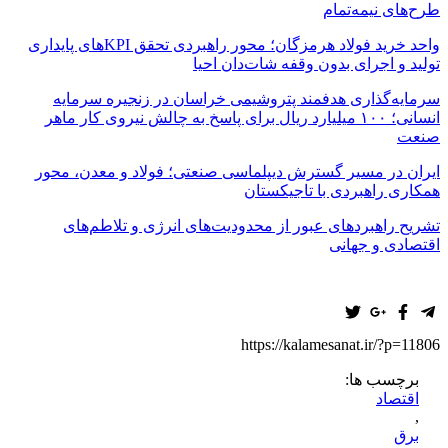
طرح‌های نیمه‌تمام
واحد خرید فولاد هرمزگان؛ محور راهبردی تحقق KPIهای پایداری
تولید و اجرای بدون وقفه شات‌دان احیا
سرمایه‌گذاری هدفمند پتروشیمی خراسان در زنجیره سرمایه
انسانی؛ ۱۰۰ میلیارد ریال برای پاسخ به چالش نیروی کار ماهر
صنعت
ایران در مسیر گسترش دیپلماسی صنعتی؛ فولاد و معدن، محور
همکاری راهبردی با تاجیکستان
تشریح راهبردهای عبور از محدودیت‌های انرژی و تلاطم‌های
اقتصادی و جهانی
https://kalamesanat.ir/?p=11806
برچسب ها:
اقتصاد
,
برق