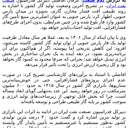
به گزارش
کلام صنعت
، عرفان افاضلی دبیرکل فدراسیون
صنعت
نفت ایران
، در تشریح آخرین وضعیت تولید گاز کشور با اشاره به
روند طبیعی افت فشار مخازن گازی، به‌ویژه در میدان پارس
جنوبی، اظهار کرد: پارس جنوبی به عنوان اصلی‌ترین منبع تأمین گاز
کشور وارد فاز بلوغ شده و در چنین شرایطی، بدون اجرای طرح‌های
فشارافزایی، افت تولید اجتناب‌ناپذیر خواهد بود.
وی با بیان اینکه از سال ۱۴۰۶ به بعد، عملا هر سال معادل ظرفیت
تولید یک فاز پارس جنوبی از توان تولید گاز کشور کاسته می‌شود،
افزود: این کاهش تدریجی اما پیوسته، اگر از هم‌اکنون برای آن
برنامه‌ریزی نشود، در دهه آینده به یک بحران ساختاری در بخش
انرژی تبدیل خواهد شد؛ بحرانی که صرفا محدود به کمبود گاز نخواهد
بود و کل زنجیره ارزش انرژی را تحت تأثیر قرار می‌دهد.
افاضلی با استناد به برآوردهای کارشناسی تصریح کرد: در صورت
عدم اجرای پروژه‌های فشارافزایی، حتی در خوش‌بینانه‌ترین
سناریوها، ناترازی گاز کشور در سال ۱۴۱۵ به حدود ۶۰۰ میلیون
مترمکعب در روز خواهد رسید. این عدد به‌تنهایی گویای ابعاد مساله
است، چرا که بخش قابل توجهی از زیرساخت‌های تولید انرژی و
سوخت کشور بر پایه گاز طبیعی طراحی و توسعه یافته‌اند.
دبیرکل فدراسیون صنعت نفت ایران در ادامه به اثرات این ناترازی
بر تولید بنزین اشاره کرد و گفت: حدود ۴۰ درصد بنزین تولیدی
کشور به‌طور مستقیم یا غیرمستقیم به تأمین پایدار گاز وابسته
است. کاهش دسترسی به گاز، به معنای اختلال در عملکرد