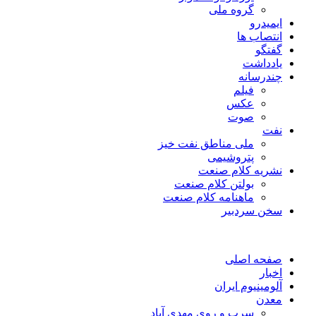
گروه ملی
ایمیدرو
انتصاب ها
گفتگو
یادداشت
چندرسانه
فیلم
عکس
صوت
نفت
ملی مناطق نفت خیز
پتروشیمی
نشریه کلام صنعت
بولتن کلام صنعت
ماهنامه کلام صنعت
سخن سردبیر
صفحه اصلی
اخبار
آلومینیوم ایران
معدن
سرب و روی مهدی آباد