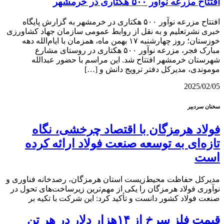
افتتاح مزرعه نوآور ۵۰۰ هکتاری در خرمشهر
افتتاح مزرعه نوآور ۵۰۰ هکتاری در خرمشهر به گزارش پایگاه
خبری نشرتعلیم و به نقل از روابط عمومی سازمان جهاد کشاورزی
خوزستان؛ روز چهارشنبه ۱۷ بهمن ماه، همزمان با ایام‌الله دهه
مبارک فجر، مزرعه نوآور ۵۰۰ هکتاری در روستای مشارع
شهرستان خرمشهر افتتاح شد. این مراسم با حضور عبدالله
موموندی، مدیرکل دفتر ترویج دانش و […]
2025/02/05
سخنان سردبیر
فولاد هرمزگان با اقتصاد چرخشی، نگاه
تازه‌ای به توسعه صنعت فولاد ارائه کرده
است
مدیرکل حفاظت محیط‌زیست استان هرمزگان، رصدخانه فناوری و
نوآوری فولاد هرمزگان را یکی از مهم‌ترین زیرساخت‌های تحول در
صنعت فولاد کشور دانست و تأکید کرد: این شرکت با تکیه بر
قیمت فلز سرخ از ۱۴هزار دلار در هر تن