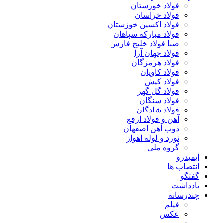
فولاد خوزستان
فولاد خراسان
فولاد اکسین خوزستان
فولاد مبارکه سپاهان
صبا فولاد خلیج فارس
فولاد جهان آرا
فولاد هرمزگان
فولاد کاویان
فولاد کیش
فولاد گل گهر
فولاد سنگان
فولاد شادگان
آهن و فولاد ارفع
ذوب آهن اصفهان
نورد و لوله اهواز
گروه ملی
ایمیدرو
انتصاب ها
گفتگو
یادداشت
چندرسانه
فیلم
عکس