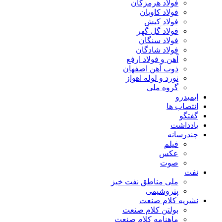
فولاد هرمزگان
فولاد کاویان
فولاد کیش
فولاد گل گهر
فولاد سنگان
فولاد شادگان
آهن و فولاد ارفع
ذوب آهن اصفهان
نورد و لوله اهواز
گروه ملی
ایمیدرو
انتصاب ها
گفتگو
یادداشت
چندرسانه
فیلم
عکس
صوت
نفت
ملی مناطق نفت خیز
پتروشیمی
نشریه کلام صنعت
بولتن کلام صنعت
ماهنامه کلام صنعت