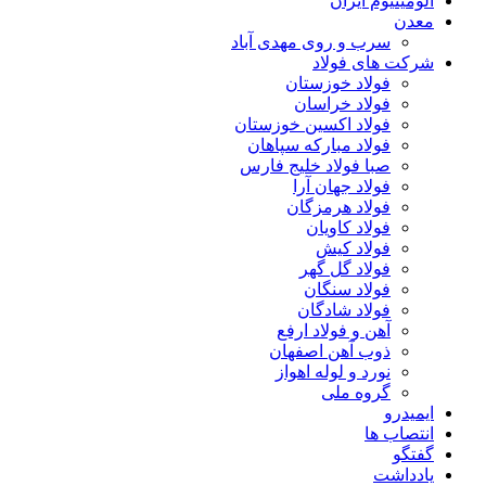
آلومینیوم ایران
معدن
سرب و روی مهدی آباد
شرکت های فولاد
فولاد خوزستان
فولاد خراسان
فولاد اکسین خوزستان
فولاد مبارکه سپاهان
صبا فولاد خلیج فارس
فولاد جهان آرا
فولاد هرمزگان
فولاد کاویان
فولاد کیش
فولاد گل گهر
فولاد سنگان
فولاد شادگان
آهن و فولاد ارفع
ذوب آهن اصفهان
نورد و لوله اهواز
گروه ملی
ایمیدرو
انتصاب ها
گفتگو
یادداشت