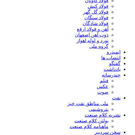
فولاد کاویان
فولاد کیش
فولاد گل گهر
فولاد سنگان
فولاد شادگان
آهن و فولاد ارفع
ذوب آهن اصفهان
نورد و لوله اهواز
گروه ملی
ایمیدرو
انتصاب ها
گفتگو
یادداشت
چندرسانه
فیلم
عکس
صوت
نفت
ملی مناطق نفت خیز
پتروشیمی
نشریه کلام صنعت
بولتن کلام صنعت
ماهنامه کلام صنعت
سخن سردبیر