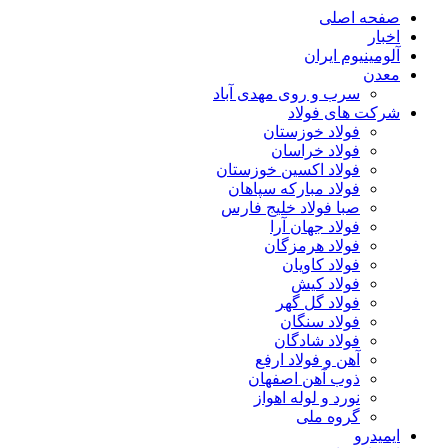
صفحه اصلی
اخبار
آلومینیوم ایران
معدن
سرب و روی مهدی آباد
شرکت های فولاد
فولاد خوزستان
فولاد خراسان
فولاد اکسین خوزستان
فولاد مبارکه سپاهان
صبا فولاد خلیج فارس
فولاد جهان آرا
فولاد هرمزگان
فولاد کاویان
فولاد کیش
فولاد گل گهر
فولاد سنگان
فولاد شادگان
آهن و فولاد ارفع
ذوب آهن اصفهان
نورد و لوله اهواز
گروه ملی
ایمیدرو