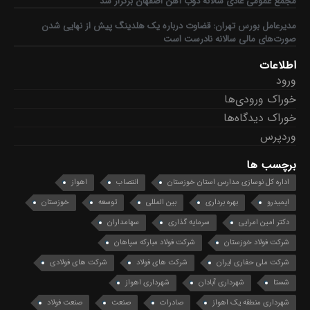
مجمع عمومی عادی سالانه ذوب آهن اصفهان برگزار شد
مدیرعامل بورس تهران: قضاوت درباره یک هلدینگ پیش از نهایی شدن
صورت‌های مالی سالانه نادرست است
اطلاعات
ورود
خوراک ورودی‌ها
خوراک دیدگاه‌ها
وردپرس
برچسب ها
اداره کل نوسازی مدارس استان خوزستان
انتصاب
اهواز
ایمیدرو
بهره برداری
بین المللی
توسعه
خوزستان
دکتر امین امرایی
سرمایه گذاری
سهامداران
شرکت فولاد خوزستان
شرکت فولاد مبارکه سپاهان
شرکت ملی حفاری ایران
شرکت های فولاد
شرکت های فولادی
شستا
شهرداری آبادان
شهرداری اهواز
شهرداری منطقه یک اهواز
صادرات
صنعت
صنعت فولاد