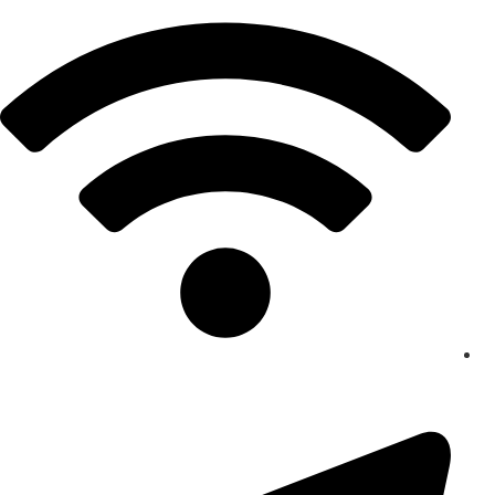
پرش
به
محتوا