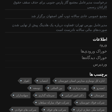
درخواست مدیرعامل مجتمع گاز پارس جنوبی برای حذف سقف حقوق
کارکنان رسمی
مجمع عمومی عادی سالانه ذوب آهن اصفهان برگزار شد
مدیرعامل بورس تهران: قضاوت درباره یک هلدینگ پیش از نهایی شدن
صورت‌های مالی سالانه نادرست است
اطلاعات
ورود
خوراک ورودی‌ها
خوراک دیدگاه‌ها
وردپرس
برچسب ها
اداره کل نوسازی مدارس استان خوزستان
انتصاب
اهواز
ایمیدرو
بهره برداری
بین المللی
توسعه
خوزستان
دکتر امین امرایی
سرمایه گذاری
سهامداران
شرکت فولاد خوزستان
شرکت فولاد مبارکه سپاهان
شرکت ملی حفاری ایران
شرکت های فولاد
شرکت های فولادی