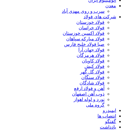
آلومینیوم ایران
معدن
سرب و روی مهدی آباد
شرکت های فولاد
فولاد خوزستان
فولاد خراسان
فولاد اکسین خوزستان
فولاد مبارکه سپاهان
صبا فولاد خلیج فارس
فولاد جهان آرا
فولاد هرمزگان
فولاد کاویان
فولاد کیش
فولاد گل گهر
فولاد سنگان
فولاد شادگان
آهن و فولاد ارفع
ذوب آهن اصفهان
نورد و لوله اهواز
گروه ملی
ایمیدرو
انتصاب ها
گفتگو
یادداشت