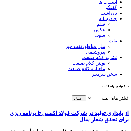
انتصاب ها
گفتگو
یادداشت
چندرسانه
فیلم
عکس
صوت
نفت
ملی مناطق نفت خیز
پتروشیمی
نشریه کلام صنعت
بولتن کلام صنعت
ماهنامه کلام صنعت
سخن سردبیر
دسته‌بندی: یادداشت
فیلتر ماه:
اعمال
از پایداری تولید در شرکت فولاد اکسین تا برنامه ریزی
برای تحقق شعار سال
بخش صنعت و بخش معدن نقش قابل‌ توجهی در ارز آوری، رشد