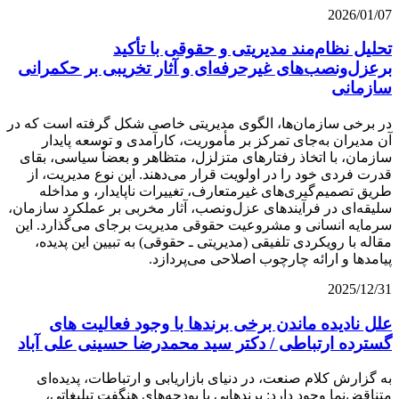
2026/01/07
تحلیل نظام‌مند مدیریتی و حقوقی با تأکید
برعزل‌ونصب‌های غیرحرفه‌ای و آثار تخریبی بر حکمرانی
سازمانی
در برخی سازمان‌ها، الگوی مدیریتی خاصی شکل گرفته است که در
آن مدیران به‌جای تمرکز بر مأموریت، کارآمدی و توسعه پایدار
سازمان، با اتخاذ رفتارهای متزلزل، متظاهر و بعضاً سیاسی، بقای
قدرت فردی خود را در اولویت قرار می‌دهند. این نوع مدیریت، از
طریق تصمیم‌گیری‌های غیرمتعارف، تغییرات ناپایدار، و مداخله
سلیقه‌ای در فرآیندهای عزل‌ونصب، آثار مخربی بر عملکرد سازمان،
سرمایه انسانی و مشروعیت حقوقی مدیریت برجای می‌گذارد. این
مقاله با رویکردی تلفیقی (مدیریتی ـ حقوقی) به تبیین این پدیده،
پیامدها و ارائه چارچوب اصلاحی می‌پردازد.
2025/12/31
علل نادیده ماندن برخی برندها با وجود فعالیت های
گسترده ارتباطی / دکتر سید محمدرضا حسینی علی آباد
به گزارش کلام صنعت، در دنیای بازاریابی و ارتباطات، پدیده‌ای
متناقض‌نما وجود دارد: برندهایی با بودجه‌های هنگفت تبلیغاتی،