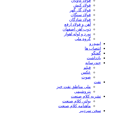
فولاد کاویان
فولاد کیش
فولاد گل گهر
فولاد سنگان
فولاد شادگان
آهن و فولاد ارفع
ذوب آهن اصفهان
نورد و لوله اهواز
گروه ملی
ایمیدرو
انتصاب ها
گفتگو
یادداشت
چندرسانه
فیلم
عکس
صوت
نفت
ملی مناطق نفت خیز
پتروشیمی
نشریه کلام صنعت
بولتن کلام صنعت
ماهنامه کلام صنعت
سخن سردبیر