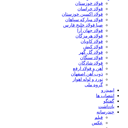
فولاد خوزستان
فولاد خراسان
فولاد اکسین خوزستان
فولاد مبارکه سپاهان
صبا فولاد خلیج فارس
فولاد جهان آرا
فولاد هرمزگان
فولاد کاویان
فولاد کیش
فولاد گل گهر
فولاد سنگان
فولاد شادگان
آهن و فولاد ارفع
ذوب آهن اصفهان
نورد و لوله اهواز
گروه ملی
ایمیدرو
انتصاب ها
گفتگو
یادداشت
چندرسانه
فیلم
عکس