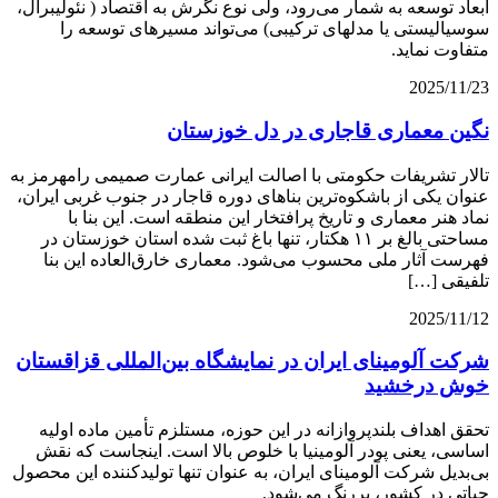
ابعاد توسعه به شمار می‌رود، ولی نوع نگرش به اقتصاد ( نئولیبرال،
سوسیالیستی یا مدلهای ترکیبی) می‌تواند مسیرهای توسعه را
متفاوت نماید.
2025/11/23
نگین معماری قاجاری در دل خوزستان
تالار تشریفات حکومتی با اصالت ایرانی عمارت صمیمی رامهرمز به
عنوان یکی از باشکوه‌ترین بناهای دوره قاجار در جنوب غربی ایران،
نماد هنر معماری و تاریخ پرافتخار این منطقه است. این بنا با
مساحتی بالغ بر ۱۱ هکتار، تنها باغ ثبت شده استان خوزستان در
فهرست آثار ملی محسوب می‌شود. معماری خارق‌العاده این بنا
تلفیقی […]
2025/11/12
شرکت آلومینای ایران در نمایشگاه بین‌المللی قزاقستان
خوش درخشید
تحقق اهداف بلندپروازانه در این حوزه، مستلزم تأمین ماده اولیه
اساسی، یعنی پودر آلومینیا با خلوص بالا است. اینجاست که نقش
بی‌بدیل شرکت آلومینای ایران، به عنوان تنها تولیدکننده این محصول
حیاتی در کشور، پررنگ می‌شود.