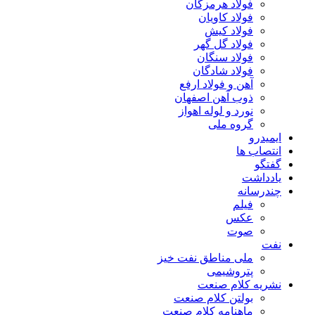
فولاد هرمزگان
فولاد کاویان
فولاد کیش
فولاد گل گهر
فولاد سنگان
فولاد شادگان
آهن و فولاد ارفع
ذوب آهن اصفهان
نورد و لوله اهواز
گروه ملی
ایمیدرو
انتصاب ها
گفتگو
یادداشت
چندرسانه
فیلم
عکس
صوت
نفت
ملی مناطق نفت خیز
پتروشیمی
نشریه کلام صنعت
بولتن کلام صنعت
ماهنامه کلام صنعت