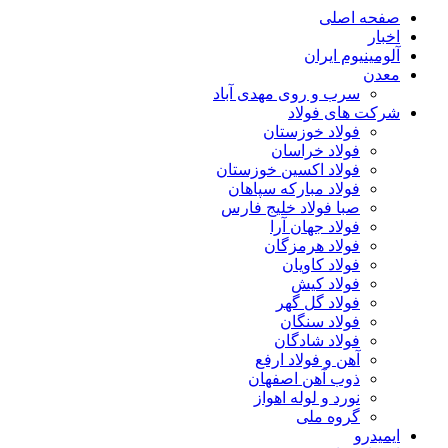
صفحه اصلی
اخبار
آلومینیوم ایران
معدن
سرب و روی مهدی آباد
شرکت های فولاد
فولاد خوزستان
فولاد خراسان
فولاد اکسین خوزستان
فولاد مبارکه سپاهان
صبا فولاد خلیج فارس
فولاد جهان آرا
فولاد هرمزگان
فولاد کاویان
فولاد کیش
فولاد گل گهر
فولاد سنگان
فولاد شادگان
آهن و فولاد ارفع
ذوب آهن اصفهان
نورد و لوله اهواز
گروه ملی
ایمیدرو