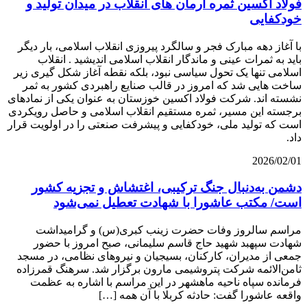
فولاد اکسین ثمره آرمان‌ های انقلاب در میدان تولید و
خودکفایی
با آغاز دهه مبارک فجر و سالگرد پیروزی انقلاب اسلامی، بار دیگر
باید به ثمرات عینی و ماندگار انقلاب اسلامی اندیشید . انقلاب
اسلامی تنها یک تحول سیاسی نبود، بلکه نقطه آغاز شکل‌ گیری زیر
ساخت‌ هایی شد که امروز در قالب صنایع راهبردی کشور به ثمر
نشسته‌ اند. شرکت فولاد اکسین خوزستان به‌ عنوان یکی از نمادهای
برجسته این مسیر، ثمره مستقیم انقلاب اسلامی و حاصل رویکردی
است که تولید ملی، خودکفایی و پیشرفت صنعتی را در اولویت قرار
داد.
2026/02/01
دشمن به‌دنبال جنگ ترکیبی، اغتشاش و تجزیه کشور
است/ مکتب عاشورا با شهادت تعطیل نمی‌شود
مراسم سالروز وفات حضرت زینب کبری(س) و گرامیداشت
شهادت سپهبد شهید حاج قاسم سلیمانی، صبح امروز با حضور
جمعی از مدیران، کارکنان، بسیجیان و نیروهای نظامی، در مسجد
ثامن‌الائمه شرکت پتروشیمی مارون برگزار شد. سرهنگ قمرزاده
فرمانده سپاه ناحیه ماهشهر در این مراسم با اشاره به عظمت
واقعه عاشورا گفت: حادثه کربلا با آن همه […]