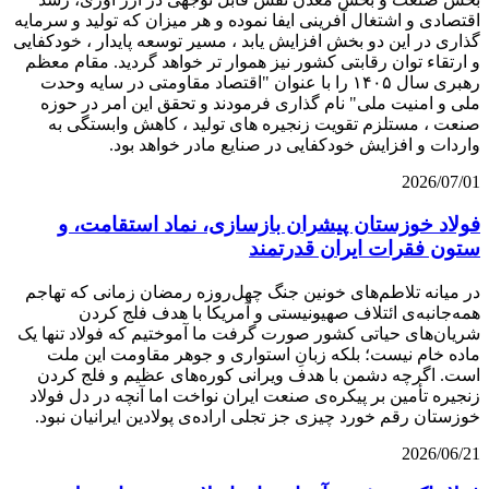
اقتصادی و اشتغال‌ آفرینی ایفا نموده و هر میزان که تولید و سرمایه‌
گذاری در این دو بخش افزایش یابد ، مسیر توسعه پایدار ، خودکفایی
و ارتقاء توان رقابتی کشور نیز هموار تر خواهد گردید. مقام معظم
رهبری سال ۱۴۰۵ را با عنوان "اقتصاد مقاومتی در سایه وحدت
ملی و امنیت ملی" نام‌ گذاری فرمودند و تحقق این امر در حوزه
صنعت ، مستلزم تقویت زنجیره‌ های تولید ، کاهش وابستگی به
واردات و افزایش خودکفایی در صنایع مادر خواهد بود.
2026/07/01
فولاد خوزستان پیشران بازسازی، نماد استقامت، و
ستون فقرات ایران قدرتمند
در میانه تلاطم‌های خونین جنگ چهل‌روزه رمضان زمانی که تهاجم
همه‌جانبه‌ی ائتلاف صهیونیستی و آمریکا با هدف فلج کردن
شریان‌های حیاتی کشور صورت گرفت ما آموختیم که فولاد تنها یک
ماده خام نیست؛ بلکه زبانِ استواری و جوهر مقاومت این ملت
است. اگرچه دشمن با هدف ویرانی کوره‌های عظیم و فلج کردن
زنجیره تأمین بر پیکره‌ی صنعت ایران نواخت اما آنچه در دل فولاد
خوزستان رقم خورد چیزی جز تجلی اراده‌ی پولادین ایرانیان نبود.
2026/06/21