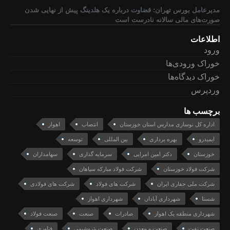
مدیرعامل بورس تهران: قضاوت درباره یک هلدینگ پیش از نهایی شدن
صورت‌های مالی سالانه نادرست است
اطلاعات
ورود
خوراک ورودی‌ها
خوراک دیدگاه‌ها
وردپرس
برچسب ها
اداره کل نوسازی مدارس استان خوزستان
انتصاب
اهواز
ایمیدرو
بهره برداری
بین المللی
توسعه
خوزستان
دکتر امین امرایی
سرمایه گذاری
سهامداران
شرکت فولاد خوزستان
شرکت فولاد مبارکه سپاهان
شرکت ملی حفاری ایران
شرکت های فولاد
شرکت های فولادی
شستا
شهرداری آبادان
شهرداری اهواز
شهرداری منطقه یک اهواز
صادرات
صنعت
صنعت فولاد
صنعت نفت
صنعت و معدن
صنعت پتروشیمی
فناوری