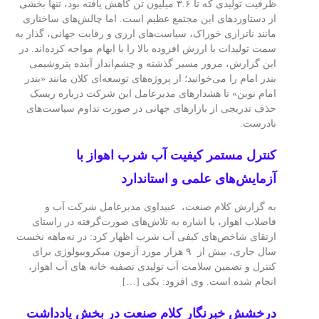
ظرفیت تولیدی که تا ۳.۶ میلیون تن کاهش یافته بود، تنها بخشی
از دستاوردهای این مجتمع عظیم است. اما چالش‌های ساختاری
مانند ناترازی خوراک، سیاست‌های ارزی و رقابت جهانی، گذار به
سمت تولیدات با ارزش افزوده بالا را با ابهام مواجه کرده‌اند. در
این گزارش، مرور مسیر گذشته و چشم‌انداز آینده پتروشیمی
بندر امام را می‌خوانید؛ از پروژه‌های توسعه‌ای کلان مانند «بندر
امام نوین» تا هشدارهای مدیرعامل این شرکت درباره ریسک
حذف تدریجی از بازارهای جهانی در صورت تداوم سیاست‌های
نادرست.
کنترل مستمر کیفیت آب شرب اهواز با
آزمایش‌های علمی و استاندارد
به گزارش کلام صنعت، عبیداوی مدیرعامل شرکت آب و
فاضلاب اهواز، با اشاره به تلاش‌های صورت‌گرفته در راستای
ارتقای شاخص‌های کیفی آب شرب اظهار کرد: در نه‌ماهه نخست
سال جاری، بیش از ۹ هزار مورد آزمون میکروبیولوژی برای
کنترل و تضمین سلامت آب تولیدی تصفیه خانه های آب اهواز،
انجام شده است. وی افزود: یکی […]
درخشش خبرنگار کلام صنعت در بخش یادداشت