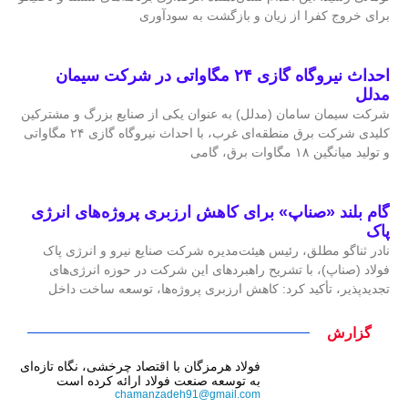
برای خروج کفرا از زیان و بازگشت به سودآوری
احداث نیروگاه گازی ۲۴ مگاواتی در شرکت سیمان
مدلل
شرکت سیمان سامان (مدلل) به عنوان یکی از صنایع بزرگ و مشترکین
کلیدی شرکت برق منطقه‌ای غرب، با احداث نیروگاه گازی ۲۴ مگاواتی
و تولید میانگین ۱۸ مگاوات برق، گامی
گام بلند «صناپ» برای کاهش ارزبری پروژه‌های انرژی
پاک
نادر ثناگو مطلق، رئیس هیئت‌مدیره شرکت صنایع نیرو و انرژی پاک
فولاد (صناپ)، با تشریح راهبردهای این شرکت در حوزه انرژی‌های
تجدیدپذیر، تأکید کرد: کاهش ارزبری پروژه‌ها، توسعه ساخت داخل
گزارش
فولاد هرمزگان با اقتصاد چرخشی، نگاه تازه‌ای
به توسعه صنعت فولاد ارائه کرده است
chamanzadeh91@gmail.com